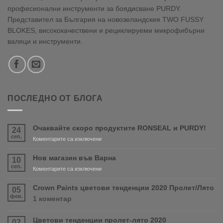
професионални инструменти за боядисване PURDY.
Представител за България на новозеландския TWO FUSSY
BLOKES, висококачествени и рециклируеми микрофибърни
валяци и инструменти.
ПОСЛЕДНО ОТ БЛОГА
Очаквайте скоро продуктите RONSEAL и PURDY!
24
сеп.
за
Коментарите са изключени
Очаквайте
скоро
Нов магазин във Варна
10
продуктите
сеп.
за
Коментарите са изключени
RONSEAL
Нов
и
магазин
Crown Paints цветови тенденции 2020 Пролет/Лято
05
PURDY!
във
фев.
за
1 коментар
Варна
Crown
Paints
Цветови тенденции пролет-лято 2020
02
цветови