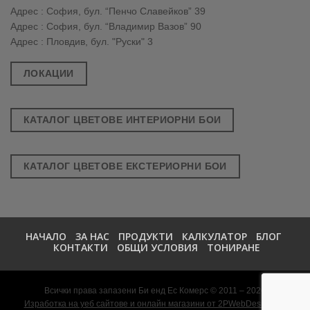
Адрес : София, бул. “Пенчо Славейков” 39
Адрес : София, бул. “Владимир Вазов” 90
Адрес : Пловдив, бул. "Руски" 3
ЛОКАЦИИ
КАТАЛОГ ЦВЕТОВЕ ИНТЕРИОРНИ БОИ
КАТАЛОГ ЦВЕТОВЕ ЕКСТЕРИОРНИ БОИ
НАЧАЛО
ЗА НАС
ПРОДУКТИ
КАЛКУЛАТОР
БЛОГ
КОНТАКТИ
ОБЩИ УСЛОВИЯ
ТОНИРАНЕ
Всички права запазени Би енд Ес Комерс © 2011 – 2026
Изработка на уеб сайтове и онлайн магазини от 2PWebDesign.net