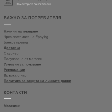
дек.
тенденции
за
Коментарите са изключени
2020
Цветови
Пролет/
тенденции
Лято
пролет-
ВАЖНО ЗА ПОТРЕБИТЕЛЯ
лято
2020
Начини на плащане
Чрез системата на Epay.bg
Банков превод
Доставка
С куриер
Получаване от магазин
Условия за ползване
Рекламации
Връзка с нас
Политика за защита на личните данни
КОНТАКТИ
Магазини