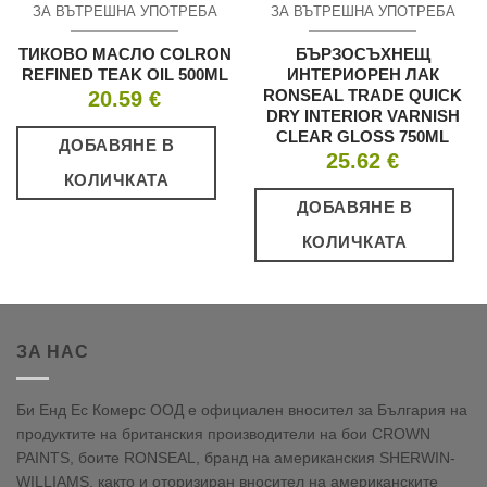
ЗА ВЪТРЕШНА УПОТРЕБА
ЗА ВЪТРЕШНА УПОТРЕБА
ТИКОВО МАСЛО COLRON
БЪРЗОСЪХНЕЩ
REFINED TEAK OIL 500ML
ИНТЕРИОРЕН ЛАК
RONSEAL TRADE QUICK
20.59
€
DRY INTERIOR VARNISH
CLEAR GLOSS 750ML
ДОБАВЯНЕ В
25.62
€
КОЛИЧКАТА
ДОБАВЯНЕ В
КОЛИЧКАТА
ЗА НАС
Би Енд Ес Комерс ООД е официален вносител за България на
продуктите на британския производители на бои CROWN
PAINTS, боите RONSEAL, бранд на американския SHERWIN-
WILLIAMS, както и оторизиран вносител на американските