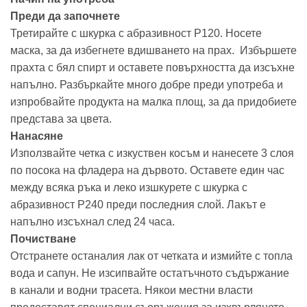
Преди да започнете
Третирайте с шкурка с абразивност Р120. Носете
маска, за да избегнете вдишването на прах. Избършете
прахта с бял спирт и оставете повърхността да изсъхне
напълно. Разбъркайте много добре преди употреба и
изпробвайте продукта на малка площ, за да придобиете
представа за цвета.
Нанасяне
Използвайте четка с изкуствен косъм и нанесете 3 слоя
по посока на фладера на дървото. Оставете един час
между всяка ръка и леко изшкурете с шкурка с
абразивност Р240 преди последния слой. Лакът е
напълно изсъхнал след 24 часа.
Почистване
Отстранете останалия лак от четката и измийте с топла
вода и сапун. Не изсипвайте остатъчното съдържание
в канали и водни трасета. Някои местни власти