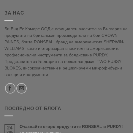
ЗА НАС
Би Енд Ес Комерс ООД е официален вносител за България на
продуктите на британския производители на бои CROWN
PAINTS, боите RONSEAL, бранд на американския SHERWIN-
WILLIAMS, както и оторизиран вносител на американските
професионални инструменти за боядисване PURDY.
Представител за България на новозеландския TWO FUSSY
BLOKES, висококачествени и рециклируеми микрофибърни
валяци и инструменти.
ПОСЛЕДНО ОТ БЛОГА
Очаквайте скоро продуктите RONSEAL и PURDY!
24
сеп.
за
Коментарите са изключени