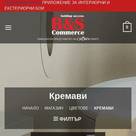
MYROOM-PAINTER
ПРИЛОЖЕНИЕ ЗА ИНТЕРИОРНИ И
Skip
ЕКСТЕРИОРНИ БОИ
to
content
0
Кремави
НАЧАЛО
/
МАГАЗИН
/
ЦВЕТОВЕ
/
КРЕМАВИ
ФИЛТЪР