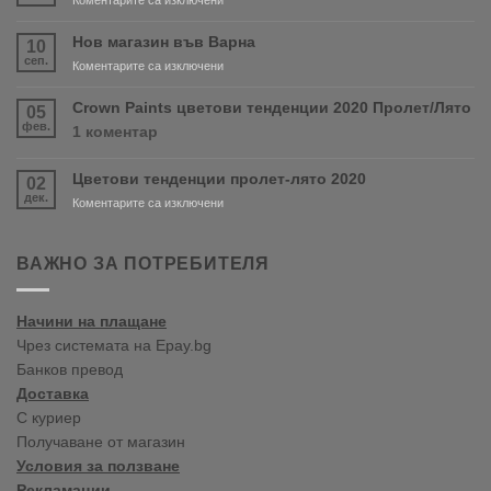
Очаквайте
скоро
Нов магазин във Варна
10
продуктите
сеп.
за
Коментарите са изключени
RONSEAL
Нов
и
магазин
Crown Paints цветови тенденции 2020 Пролет/Лято
05
PURDY!
във
фев.
за
1 коментар
Варна
Crown
Paints
Цветови тенденции пролет-лято 2020
02
цветови
дек.
тенденции
за
Коментарите са изключени
2020
Цветови
Пролет/
тенденции
Лято
пролет-
ВАЖНО ЗА ПОТРЕБИТЕЛЯ
лято
2020
Начини на плащане
Чрез системата на Epay.bg
Банков превод
Доставка
С куриер
Получаване от магазин
Условия за ползване
Рекламации