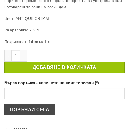
период от време, което я прави перфектна за употреба в най-
натоварените зони на всеки дом.
Цвят: ANTIQUE CREAM
Разфасовка: 2.5 л.
Покривност: 14 кв.м/ 1 л.
количество за ПОЧИСТВАЩА СЕ БОЯ CROWN EASYCLEAN MAT
ДОБАВЯНЕ В КОЛИЧКАТА
Бърза поръчка - напишете вашият телефон (*)