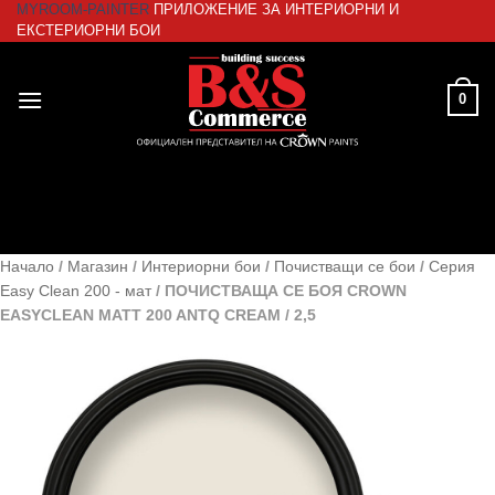
MYROOM-PAINTER
ПРИЛОЖЕНИЕ ЗА ИНТЕРИОРНИ И
Skip
ЕКСТЕРИОРНИ БОИ
to
content
0
Начало
/
Магазин
/
Интериорни бои
/
Почистващи се бои
/
Серия
Easy Clean 200 - мат
/
ПОЧИСТВАЩА СЕ БОЯ CROWN
EASYCLEAN MATT 200 ANTQ CREAM / 2,5