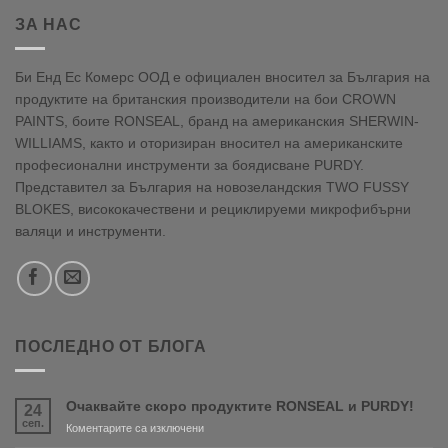
ЗА НАС
Би Енд Ес Комерс ООД е официален вносител за България на
продуктите на британския производители на бои CROWN
PAINTS, боите RONSEAL, бранд на американския SHERWIN-
WILLIAMS, както и оторизиран вносител на американските
професионални инструменти за боядисване PURDY.
Представител за България на новозеландския TWO FUSSY
BLOKES, висококачествени и рециклируеми микрофибърни
валяци и инструменти.
ПОСЛЕДНО ОТ БЛОГА
Очаквайте скоро продуктите RONSEAL и PURDY!
24
сеп.
за
Коментарите са изключени
Очаквайте