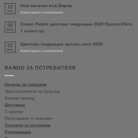
скоро
Нов магазин във Варна
10
продуктите
сеп.
за
Коментарите са изключени
RONSEAL
Нов
и
магазин
Crown Paints цветови тенденции 2020 Пролет/Лято
05
PURDY!
във
фев.
за
1 коментар
Варна
Crown
Paints
Цветови тенденции пролет-лято 2020
02
цветови
дек.
тенденции
за
Коментарите са изключени
2020
Цветови
Пролет/
тенденции
Лято
пролет-
ВАЖНО ЗА ПОТРЕБИТЕЛЯ
лято
2020
Начини на плащане
Чрез системата на Epay.bg
Банков превод
Доставка
С куриер
Получаване от магазин
Условия за ползване
Рекламации