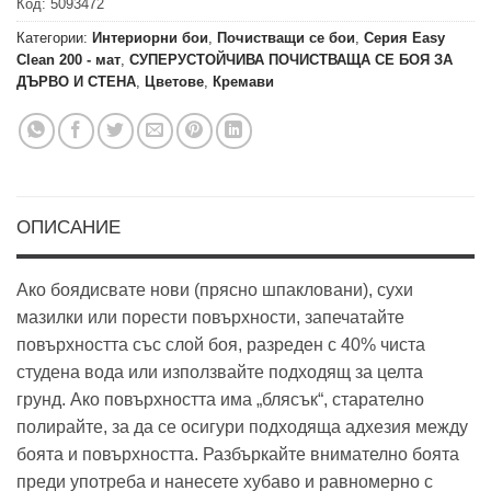
Код:
5093472
Категории:
Интериорни бои
,
Почистващи се бои
,
Серия Easy
Clean 200 - мат
,
СУПЕРУСТОЙЧИВА ПОЧИСТВАЩА СЕ БОЯ ЗА
ДЪРВО И СТЕНА
,
Цветове
,
Кремави
ОПИСАНИЕ
Ако боядисвате нови (прясно шпакловани), сухи
мазилки или порести повърхности, запечатайте
повърхността със слой боя, разреден с 40% чиста
студена вода или използвайте подходящ за целта
грунд. Ако повърхността има „блясък“, старателно
полирайте, за да се осигури подходяща адхезия между
боята и повърхността. Разбъркайте внимателно боята
преди употреба и нанесете хубаво и равномерно с