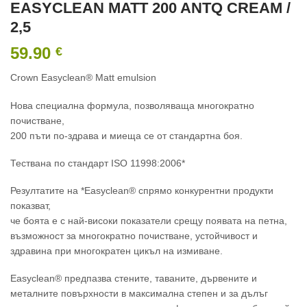
EASYCLEAN MATT 200 ANTQ CREAM /
2,5
59.90
€
Crown Easyclean® Matt emulsion
Нова специална формула, позволяваща многократно
почистване,
200 пъти по-здрава и миеща се от стандартна боя.
Тествана по стандарт ISO 11998:2006*
Резултатите на *Easyclean® спрямо конкурентни продукти
показват,
че боята е с най-високи показатели срещу появата на петна,
възможност за многократно почистване, устойчивост и
здравина при многократен цикъл на измиване.
Easyclean® предпазва стените, таваните, дървените и
металните повърхности в максимална степен и за дълъг