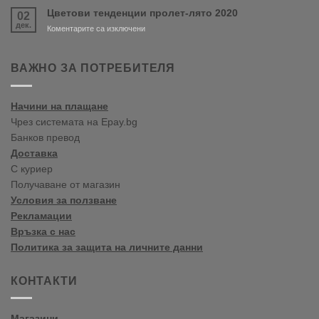
Paints
Цветови тенденции пролет-лято 2020
02
цветови
дек.
тенденции
за
Коментарите са изключени
2020
Цветови
Пролет/
тенденции
Лято
пролет-
ВАЖНО ЗА ПОТРЕБИТЕЛЯ
лято
2020
Начини на плащане
Чрез системата на Epay.bg
Банков превод
Доставка
С куриер
Получаване от магазин
Условия за ползване
Рекламации
Връзка с нас
Политика за защита на личните данни
КОНТАКТИ
Магазини