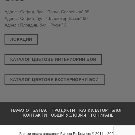
Адрес : София, бул. “Пенчо Славейков” 39
Адрес : София, бул. “Владимир Вазов” 90
Адрес : Пловдив, бул. "Руски" 3
ЛОКАЦИИ
КАТАЛОГ ЦВЕТОВЕ ИНТЕРИОРНИ БОИ
КАТАЛОГ ЦВЕТОВЕ ЕКСТЕРИОРНИ БОИ
НАЧАЛО
ЗА НАС
ПРОДУКТИ
КАЛКУЛАТОР
БЛОГ
КОНТАКТИ
ОБЩИ УСЛОВИЯ
ТОНИРАНЕ
Всички права запазени Би енд Ес Комерс © 2011 – 2026