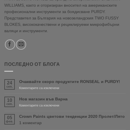
WILLIAMS, както и оторизиран вносител на американските
професионални инструменти за боядисване PURDY.
Представител за България на новозеландския TWO FUSSY
BLOKES, висококачествени и рециклируеми микрофибърни
валяци и инструменти.
ПОСЛЕДНО ОТ БЛОГА
Очаквайте скоро продуктите RONSEAL и PURDY!
24
сеп.
за
Коментарите са изключени
Очаквайте
скоро
Нов магазин във Варна
10
продуктите
сеп.
за
Коментарите са изключени
RONSEAL
Нов
и
магазин
Crown Paints цветови тенденции 2020 Пролет/Лято
05
PURDY!
във
фев.
за
1 коментар
Варна
Crown