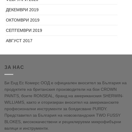
ДЕКЕМВРИ 2019
ОКТОМВРИ 2019
СЕПТЕМВРИ 2019
АВГУСТ 2017
ЗА НАС
Би Енд Ес Комерс ООД е официален вносител за България на
продуктите на британския производители на бои CROWN
PAINTS, боите RONSEAL, бранд на американския SHERWIN-
WILLIAMS, както и оторизиран вносител на американските
професионални инструменти за боядисване PURDY.
Представител за България на новозеландския TWO FUSSY
BLOKES, висококачествени и рециклируеми микрофибърни
валяци и инструменти.