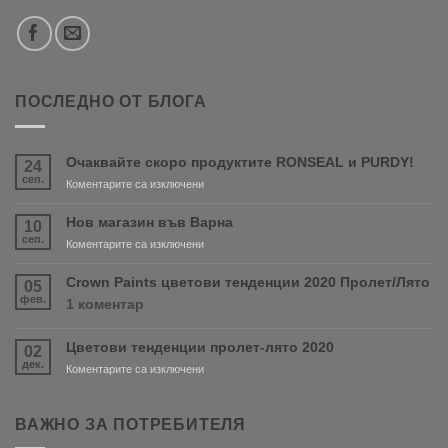
ПОСЛЕДНО ОТ БЛОГА
Очаквайте скоро продуктите RONSEAL и PURDY!
24
сеп.
за
Коментарите са изключени
Очаквайте
скоро
Нов магазин във Варна
10
продуктите
сеп.
за
Коментарите са изключени
RONSEAL
Нов
и
магазин
Crown Paints цветови тенденции 2020 Пролет/Лято
05
PURDY!
във
фев.
за
1 коментар
Варна
Crown
Paints
Цветови тенденции пролет-лято 2020
02
цветови
дек.
тенденции
за
Коментарите са изключени
2020
Цветови
Пролет/
тенденции
Лято
пролет-
ВАЖНО ЗА ПОТРЕБИТЕЛЯ
лято