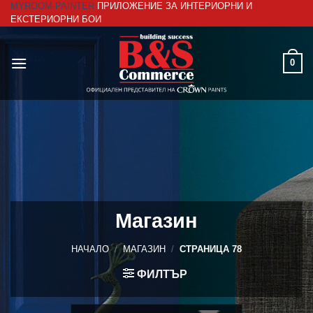
MYROOM-PAINTER
ПРИЛОЖЕНИЕ ЗА ИНТЕРИОРНИ И
Skip
ЕКСТЕРИОРНИ БОИ
to
content
0
Магазин
НАЧАЛО
/
МАГАЗИН
/
СТРАНИЦА 78
ФИЛТЪР