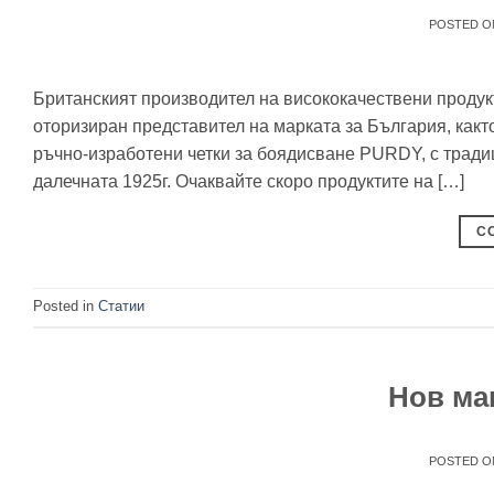
POSTED 
Британският производител на висококачествени продук
оторизиран представител на марката за България, как
ръчно-изработени четки за боядисване PURDY, с традиц
далечната 1925г. Очаквайте скоро продуктите на […]
C
Posted in
Статии
Нов ма
POSTED 