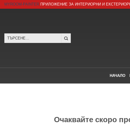
Skip
MYROOM-PAINTER
ПРИЛОЖЕНИЕ ЗА ИНТЕРИОРНИ И ЕКСТЕРИОР
to
content
Търсене
за:
НАЧАЛО
Очаквайте скоро п