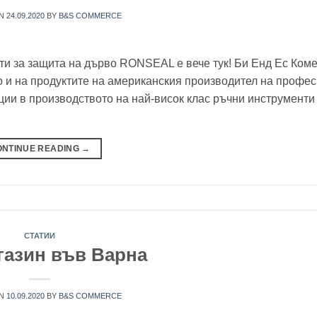
ON
24.09.2020
BY
B&S COMMERCE
ти за защита на дърво RONSEAL е вече тук! Би Енд Ес Ком
то и на продуктите на американския производител на профе
ии в производството на най-висок клас ръчни инструменти
ONTINUE READING
→
СТАТИИ
газин във Варна
ON
10.09.2020
BY
B&S COMMERCE