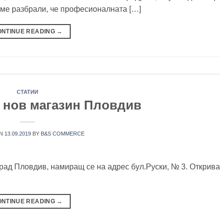
 сме разбрали, че професионалната […]
ONTINUE READING
→
СТАТИИ
 нов магазин Пловдив
ON
13.09.2019
BY
B&S COMMERCE
рад Пловдив, намиращ се на адрес бул.Руски, № 3. Открива
ONTINUE READING
→