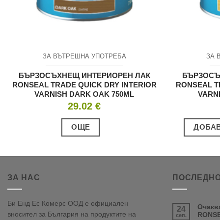
ЗА ВЪТРЕШНА УПОТРЕБА
ЗА 
БЪРЗОСЪХНЕЩ ИНТЕРИОРЕН ЛАК
БЪРЗОСЪ
RONSEAL TRADE QUICK DRY INTERIOR
RONSEAL T
VARNISH DARK OAK 750ML
VARNI
29.02
€
ОЩЕ
ДОБАВ
ЗА НАС
ПОСЛЕДНО
Би Енд Ес Комерс ООД е официален
Очакв
24
вносител за България на продуктите на
RONSE
сеп.