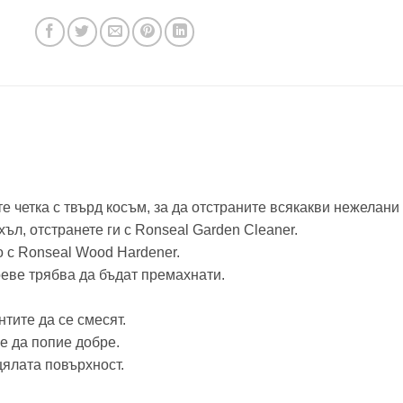
йте четка с твърд косъм, за да отстраните всякакви нежелан
ъл, отстранете ги с Ronseal Garden Cleaner.
 с Ronseal Wood Hardener.
лоеве трябва да бъдат премахнати.
нтите да се смесят.
е да попие добре.
цялата повърхност.