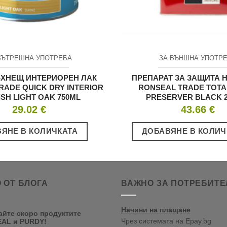
ВЪТРЕШНА УПОТРЕБА
ЗА ВЪНШНА УПОТР
ХНЕЩ ИНТЕРИОРЕН ЛАК
ПРЕПАРАТ ЗА ЗАЩИТА 
RADE QUICK DRY INTERIOR
RONSEAL TRADE TOT
SH LIGHT OAK 750ML
PRESERVER BLACK 2
29.02
€
43.66
€
ЯНЕ В КОЛИЧКАТА
ДОБАВЯНЕ В КОЛИЧ
 ОТ БЛОГА
ВАЖНО ЗА ПОТРЕБИТЕ
Начини на плащане
айте скоро продуктите
Чрез системата на Epay.bg
AL и PURDY!