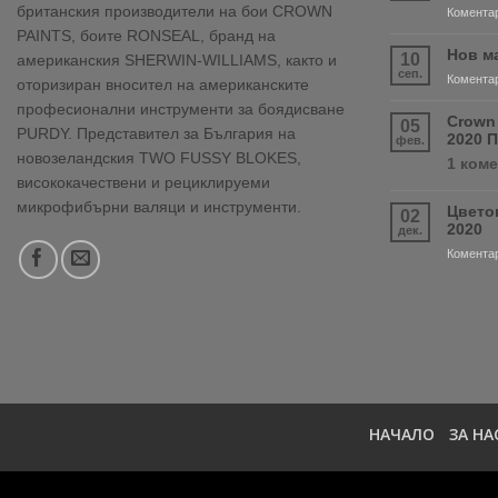
британския производители на бои CROWN
Коментар
PAINTS, боите RONSEAL, бранд на
Нов м
10
американския SHERWIN-WILLIAMS, както и
сеп.
Коментар
оторизиран вносител на американските
професионални инструменти за боядисване
Crown
05
PURDY. Представител за България на
2020 
фев.
новозеландския TWO FUSSY BLOKES,
1 ком
висококачествени и рециклируеми
микрофибърни валяци и инструменти.
Цвето
02
2020
дек.
Коментар
НАЧАЛО
ЗА НА