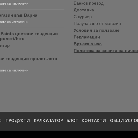
Банков превод
за
ите са изключени
Очаквайте
Доставка
скоро
агазин във Варна
С куриер
продуктите
за
ите са изключени
Получаване от магазин
RONSEAL
Нов
и
Условия за ползване
магазин
 Paints цветови тенденции
PURDY!
Рекламации
във
Пролет/Лято
Варна
Връзка с нас
за
ентар
Crown
Политика за защита на лични
Paints
ви тенденции пролет-лято
цветови
тенденции
2020
за
ите са изключени
Пролет/
Цветови
Лято
тенденции
пролет-
лято
2020
С
ПРОДУКТИ
КАЛКУЛАТОР
БЛОГ
КОНТАКТИ
ОБЩИ УСЛО