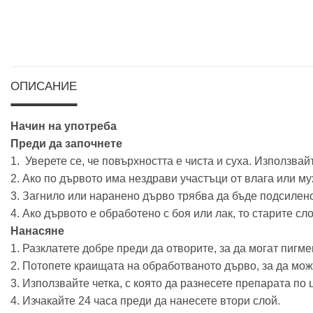
ОПИСАНИЕ
Начин на употреба
Преди да започнете
1. Уверете се, че повърхността е чиста и суха. Използва
2. Ако по дървото има нездрави участъци от влага или мух
3. Загнило или наранено дърво трябва да бъде подсилено
4. Ако дървото е обработено с боя или лак, то старите с
Нанасяне
1. Разклатете добре преди да отворите, за да могат пигме
2. Потопете краищата на обработваното дърво, за да мож
3. Използвайте четка, с която да разнесете препарата по 
4. Изчакайте 24 часа преди да нанесете втори слой.