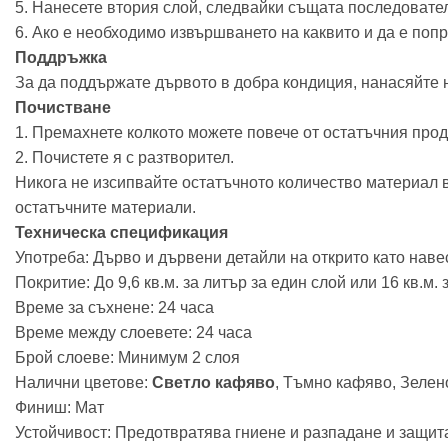
5. Нанесете втория слой, следвайки същата последовател
6. Ако е необходимо извършването на каквито и да е попр
Поддръжка
За да поддържате дървото в добра кондиция, нанасяйте н
Почистване
1. Премахнете колкото можете повече от остатъчния проду
2. Почистете я с разтворител.
Никога не изсипвайте остатъчното количество материал в
остатъчните материали.
Техническа спецификация
Употреба: Дърво и дървени детайли на открито като наве
Покритие: До 9,6 кв.м. за литър за един слой или 16 кв.м. 
Време за съхнене: 24 часа
Време между слоевете: 24 часа
Брой слоеве: Минимум 2 слоя
Налични цветове:
Светло кафяво
, Тъмно кафяво, Зелен
Финиш: Мат
Устойчивост: Предотвратява гниене и разпадане и защит