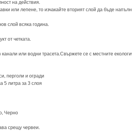
ност на действия.
авки или лепене, то изчакайте вторият слой да бъде напълн
ов слой всяка година.
кт от четката.
 канали или водни трасета.Свържете се с местните екологи
си, перголи и огради
за 5 литра за 3 слоя
о, Черно
ава срещу червеи.