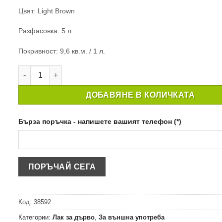
Цвят: Light Brown
Разфасовка: 5 л.
Покривност: 9,6 кв.м. / 1 л.
количество за ПРЕПАРАТ ЗА ЗАЩИТА НА ДЪРВО RONSE
ДОБАВЯНЕ В КОЛИЧКАТА
Бърза поръчка - напишете вашият телефон (*)
Код:
38592
Категории:
Лак за дърво
,
За външна употреба