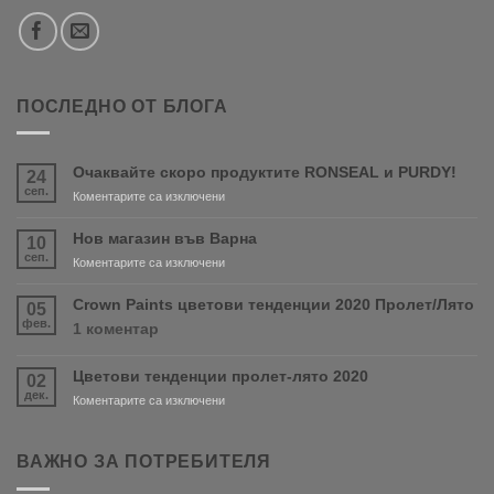
ПОСЛЕДНО ОТ БЛОГА
Очаквайте скоро продуктите RONSEAL и PURDY!
24
сеп.
за
Коментарите са изключени
Очаквайте
скоро
Нов магазин във Варна
10
продуктите
сеп.
за
Коментарите са изключени
RONSEAL
Нов
и
магазин
Crown Paints цветови тенденции 2020 Пролет/Лято
05
PURDY!
във
фев.
за
1 коментар
Варна
Crown
Paints
Цветови тенденции пролет-лято 2020
02
цветови
дек.
тенденции
за
Коментарите са изключени
2020
Цветови
Пролет/
тенденции
Лято
пролет-
ВАЖНО ЗА ПОТРЕБИТЕЛЯ
лято
2020