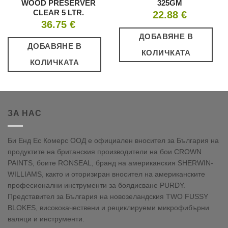
WOOD PRESERVER
325GM
CLEAR 5 LTR.
22.88
€
36.75
€
ДОБАВЯНЕ В
ДОБАВЯНЕ В
КОЛИЧКАТА
КОЛИЧКАТА
ЗА НАС
Би Енд Ес Комерс ООД е официален вносител за България на
продуктите на британския производители на бои CROWN
PAINTS, боите RONSEAL, бранд на американския SHERWIN-
WILLIAMS, както и оторизиран вносител на американските
професионални инструменти за боядисване PURDY.
Представител за България на новозеландския TWO FUSSY
BLOKES, висококачествени и рециклируеми микрофибърни
валяци и инструменти.