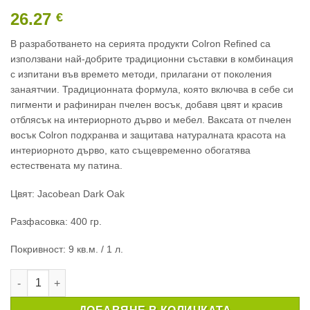
26.27
€
В разработването на серията продукти Colron Refined са
използвани най-добрите традиционни съставки в комбинация
с изпитани във времето методи, прилагани от поколения
занаятчии. Традиционната формула, която включва в себе си
пигменти и рафиниран пчелен восък, добавя цвят и красив
отблясък на интериорното дърво и мебел. Ваксата от пчелен
восък Colron подхранва и защитава натуралната красота на
интериорното дърво, като същевременно обогатява
естествената му патина.
Цвят: Jacobean Dark Oak
Разфасовка: 400 гр.
Покривност: 9 кв.м. / 1 л.
количество за ВАКСА ОТ ПЧЕЛЕН ВОСЪК COLRON REFINED