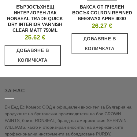
БЪРЗОСЪХНЕЩ
ВАКСА ОТ ПЧЕЛЕН
ИНТЕРИОРЕН ЛАК
ВОСЪК COLRON REFINED
RONSEAL TRADE QUICK
BEESWAX APNE 400G
DRY INTERIOR VARNISH
26.27
€
CLEAR MATT 750ML
25.62
€
ДОБАВЯНЕ В
КОЛИЧКАТА
ДОБАВЯНЕ В
КОЛИЧКАТА
ЗА НАС
Би Енд Ес Комерс ООД е официален вносител за България на
продуктите на британския производители на бои CROWN
PAINTS, боите RONSEAL, бранд на американския SHERWIN-
WILLIAMS, както и оторизиран вносител на американските
професионални инструменти за боядисване PURDY.