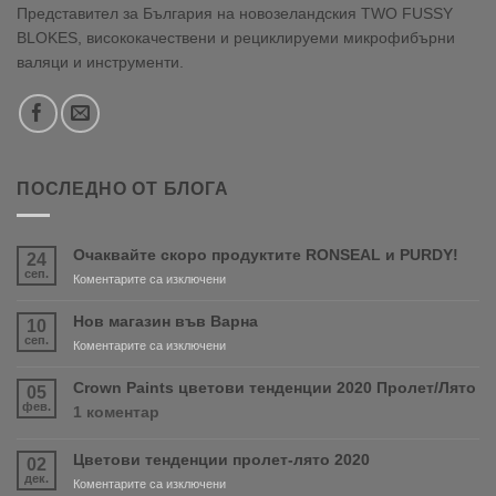
Представител за България на новозеландския TWO FUSSY
BLOKES, висококачествени и рециклируеми микрофибърни
валяци и инструменти.
ПОСЛЕДНО ОТ БЛОГА
Очаквайте скоро продуктите RONSEAL и PURDY!
24
сеп.
за
Коментарите са изключени
Очаквайте
скоро
Нов магазин във Варна
10
продуктите
сеп.
за
Коментарите са изключени
RONSEAL
Нов
и
магазин
Crown Paints цветови тенденции 2020 Пролет/Лято
05
PURDY!
във
фев.
за
1 коментар
Варна
Crown
Paints
Цветови тенденции пролет-лято 2020
02
цветови
дек.
тенденции
за
Коментарите са изключени