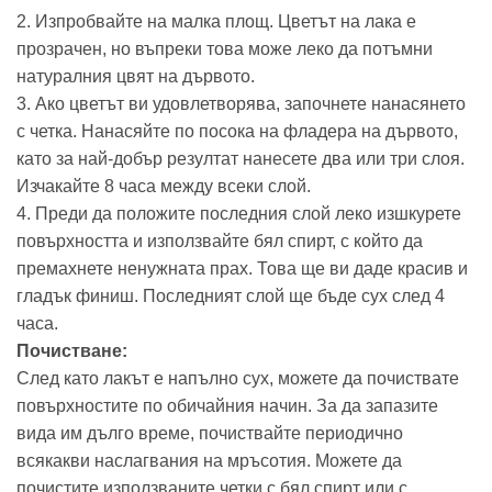
2. Изпробвайте на малка площ. Цветът на лака е
прозрачен, но въпреки това може леко да потъмни
натуралния цвят на дървото.
3. Ако цветът ви удовлетворява, започнете нанасянето
с четка. Нанасяйте по посока на фладера на дървото,
като за най-добър резултат нанесете два или три слоя.
Изчакайте 8 часа между всеки слой.
4. Преди да положите последния слой леко изшкурете
повърхността и използвайте бял спирт, с който да
премахнете ненужната прах. Това ще ви даде красив и
гладък финиш. Последният слой ще бъде сух след 4
часа.
Почистване:
След като лакът е напълно сух, можете да почиствате
повърхностите по обичайния начин. За да запазите
вида им дълго време, почиствайте периодично
всякакви наслагвания на мръсотия. Можете да
почистите използваните четки с бял спирт или с