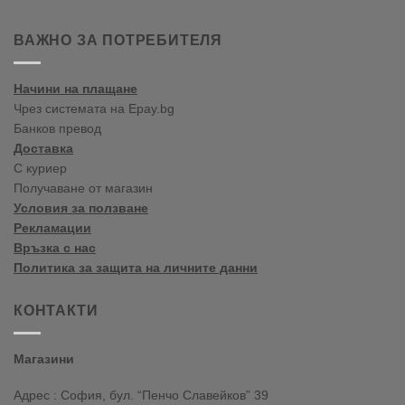
2020
Цветови
Пролет/
тенденции
Лято
пролет-
ВАЖНО ЗА ПОТРЕБИТЕЛЯ
лято
2020
Начини на плащане
Чрез системата на Epay.bg
Банков превод
Доставка
С куриер
Получаване от магазин
Условия за ползване
Рекламации
Връзка с нас
Политика за защита на личните данни
КОНТАКТИ
Магазини
Адрес : София, бул. “Пенчо Славейков” 39