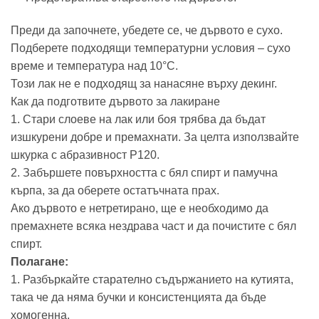
Преди да започнете, убедете се, че дървото е сухо.
Подберете подходящи температурни условия – сухо
време и температура над 10°C.
Този лак не е подходящ за нанасяне върху декинг.
Как да подготвите дървото за лакиране
1. Стари слоеве на лак или боя трябва да бъдат
изшкурени добре и премахнати. За целта използвайте
шкурка с абразивност Р120.
2. Забършете повърхността с бял спирт и памучна
кърпа, за да оберете остатъчната прах.
Ако дървото е нетретирано, ще е необходимо да
премахнете всяка нездрава част и да почистите с бял
спирт.
Полагане:
1. Разбъркайте старателно съдържанието на кутията,
така че да няма бучки и консистенцията да бъде
хомогенна.