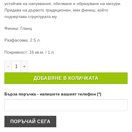
устойчив на напуквания, обелване и образуване на мехури.
Придава на дървото традиционен, мек финиш, който
подчертава структурата му.
Финиш: Гланц
Разфасовка: 2.5 л.
Покривност: 16 кв.м. / 1 л.
количество за ЯХТЕН ЛАК EXT YACHT VARNISH GLOSS 2.5 LT
ДОБАВЯНЕ В КОЛИЧКАТА
Бърза поръчка - напишете вашият телефон (*)