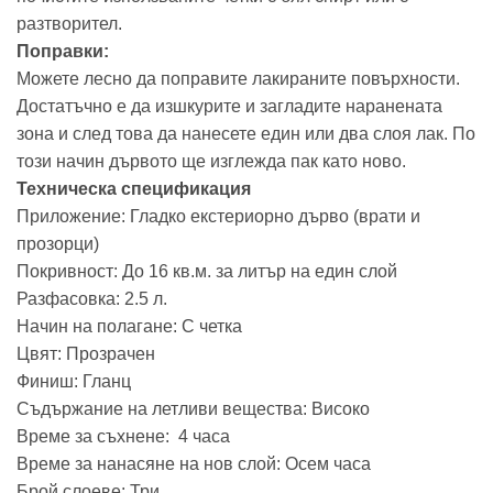
разтворител.
Поправки:
Можете лесно да поправите лакираните повърхности.
Достатъчно е да изшкурите и загладите наранената
зона и след това да нанесете един или два слоя лак. По
този начин дървото ще изглежда пак като ново.
Техническа спецификация
Приложение: Гладко екстериорно дърво (врати и
прозорци)
Покривност: До 16 кв.м. за литър на един слой
Разфасовка: 2.5 л.
Начин на полагане: С четка
Цвят: Прозрачен
Финиш: Гланц
Съдържание на летливи вещества: Високо
Време за съхнене: 4 часа
Време за нанасяне на нов слой: Осем часа
Брой слоеве: Три