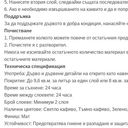
5. Нанесете втория слой, следвайки същата последовател
6. Ако е необходимо извършването на каквито и да е попр
Поддръжка
За да поддържате дървото в добра кондиция, нанасяйте н
Почистване
1. Премахнете колкото можете повече от остатъчния проду
2. Почистете я с разтворител.
Никога не изсипвайте остатъчното количество материал в
остатъчните материали.
Техническа спецификация
Употреба: Дърво и дървени детайли на открито като наве
Покритие: До 9,6 кв.м. за литър за един слой или 8 кв.м. за
Време за съхнене: 24 часа
Време между слоевете: 24 часа
Брой слоеве: Минимум 2 слоя
Налични цветове: Светло кафяво, Тъмно кафяво, Зелено
Финиш: Мат
Устойчивост: Предотвратява гниене и разпадане и защит