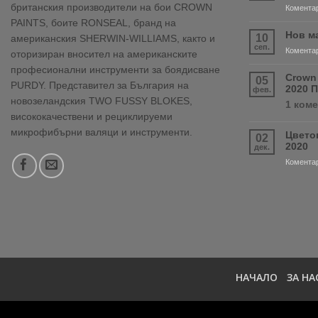
британския производители на бои CROWN
Коментар
PAINTS, боите RONSEAL, бранд на
Нов м
10
американския SHERWIN-WILLIAMS, както и
сеп.
Коментар
оторизиран вносител на американските
професионални инструменти за боядисване
Crown
05
PURDY. Представител за България на
2020 
фев.
новозеландския TWO FUSSY BLOKES,
1 ком
висококачествени и рециклируеми
микрофибърни валяци и инструменти.
Цвето
02
2020
дек.
Коментар
НАЧАЛО
ЗА НА