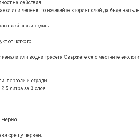
ност на действия.
авки или лепене, то изчакайте вторият слой да бъде напълн
ов слой всяка година.
кт от четката.
 канали или водни трасета.Свържете се с местните екологи
си, перголи и огради
 2,5 литра за 3 слоя
,
Черно
ава срещу червеи.