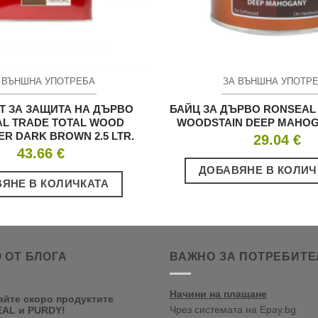
 ВЪНШНА УПОТРЕБА
ЗА ВЪНШНА УПОТР
Т ЗА ЗАЩИТА НА ДЪРВО
БАЙЦ ЗА ДЪРВО RONSEAL 
L TRADE TOTAL WOOD
WOODSTAIN DEEP MAHOG
R DARK BROWN 2.5 LTR.
29.04
€
43.66
€
ДОБАВЯНЕ В КОЛИЧ
ЯНЕ В КОЛИЧКАТА
 ОТ БЛОГА
ВАЖНО ЗА ПОТРЕБИТЕ
Начини на плащане
айте скоро продуктите
Чрез системата на Epay.bg
AL и PURDY!