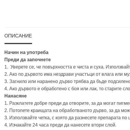
ОПИСАНИЕ
Начин на употреба
Преди да започнете
1. Уверете се, че повърхността е чиста и суха. Използва
2. Ако по дървото има нездрави участъци от влага или мух
3. Загнило или наранено дърво трябва да бъде подсилено
4. Ако дървото е обработено с боя или лак, то старите с
Нанасяне
1. Разклатете добре преди да отворите, за да могат пигме
2. Потопете краищата на обработваното дърво, за да мож
3. Използвайте четка, с която да разнесете препарата по 
4. Изчакайте 24 часа преди да нанесете втори слой.