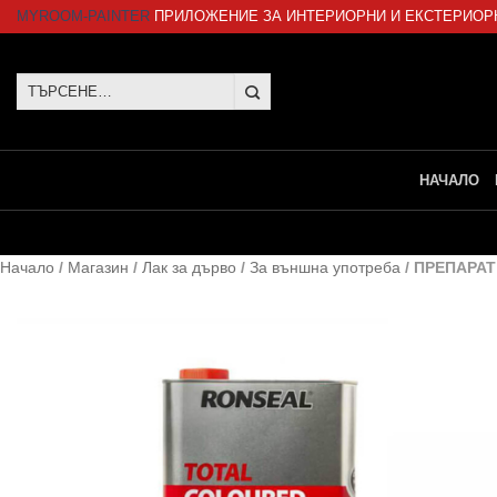
Skip
MYROOM-PAINTER
ПРИЛОЖЕНИЕ ЗА ИНТЕРИОРНИ И ЕКСТЕРИОР
to
content
Търсене
за:
НАЧАЛО
Начало
/
Магазин
/
Лак за дърво
/
За външна употреба
/
ПРЕПАРАТ