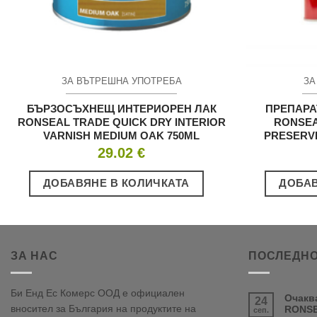
ЗА ВЪТРЕШНА УПОТРЕБА
ЗА
БЪРЗОСЪХНЕЩ ИНТЕРИОРЕН ЛАК
ПРЕПАРА
RONSEAL TRADE QUICK DRY INTERIOR
RONSEA
VARNISH MEDIUM OAK 750ML
PRESERVE
29.02
€
ДОБАВЯНЕ В КОЛИЧКАТА
ДОБАВ
ЗА НАС
ПОСЛЕДНО
Би Енд Ес Комерс ООД е официален
Очакв
24
вносител за България на продуктите на
RONSE
сеп.