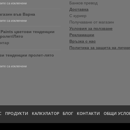
Банков превод
за
ите са изключени
Очаквайте
Доставка
скоро
агазин във Варна
С куриер
продуктите
за
ите са изключени
Получаване от магазин
RONSEAL
Нов
и
Условия за ползване
магазин
 Paints цветови тенденции
PURDY!
Рекламации
във
Пролет/Лято
Варна
Връзка с нас
за
ентар
Crown
Политика за защита на лични
Paints
ви тенденции пролет-лято
цветови
тенденции
2020
за
ите са изключени
Пролет/
Цветови
Лято
тенденции
пролет-
лято
2020
С
ПРОДУКТИ
КАЛКУЛАТОР
БЛОГ
КОНТАКТИ
ОБЩИ УСЛО