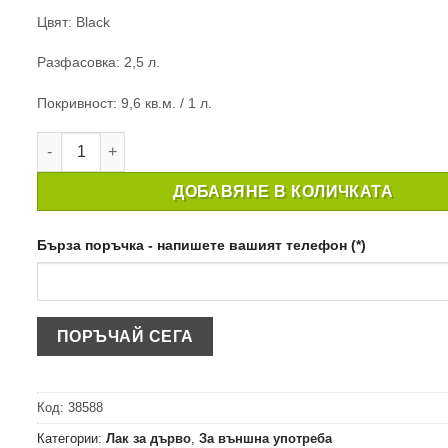
Цвят: Black
Разфасовка: 2,5 л.
Покривност: 9,6 кв.м. / 1 л.
количество за ПРЕПАРАТ ЗА ЗАЩИТА НА ДЪРВО RONSEA
ДОБАВЯНЕ В КОЛИЧКАТА
Бърза поръчка - напишете вашият телефон (*)
Код:
38588
Категории:
Лак за дърво
,
За външна употреба