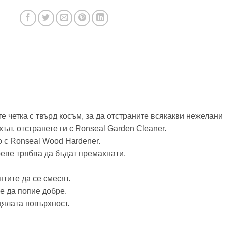
йте четка с твърд косъм, за да отстраните всякакви нежелан
ъл, отстранете ги с Ronseal Garden Cleaner.
 с Ronseal Wood Hardener.
лоеве трябва да бъдат премахнати.
нтите да се смесят.
е да попие добре.
цялата повърхност.