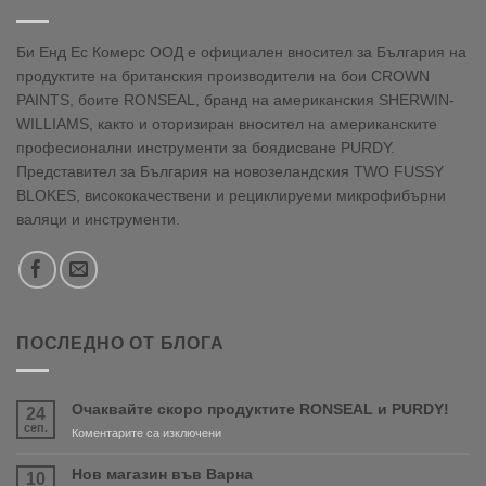
Би Енд Ес Комерс ООД е официален вносител за България на
продуктите на британския производители на бои CROWN
PAINTS, боите RONSEAL, бранд на американския SHERWIN-
WILLIAMS, както и оторизиран вносител на американските
професионални инструменти за боядисване PURDY.
Представител за България на новозеландския TWO FUSSY
BLOKES, висококачествени и рециклируеми микрофибърни
валяци и инструменти.
ПОСЛЕДНО ОТ БЛОГА
Очаквайте скоро продуктите RONSEAL и PURDY!
24
сеп.
за
Коментарите са изключени
Очаквайте
скоро
Нов магазин във Варна
10