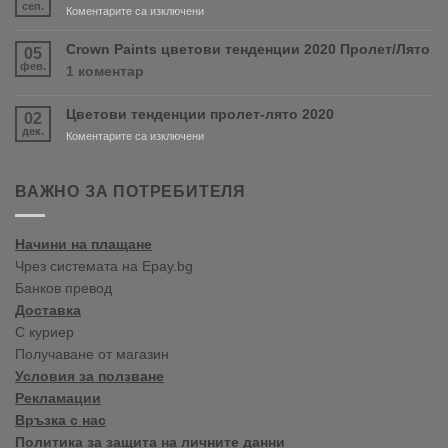
продуктите
сеп.
за
Коментарите са изключени
RONSEAL
Нов
и
магазин
Crown Paints цветови тенденции 2020 Пролет/Лято
05
PURDY!
във
фев.
за
1 коментар
Варна
Crown
Paints
Цветови тенденции пролет-лято 2020
02
цветови
дек.
тенденции
за
Коментарите са изключени
2020
Цветови
Пролет/
тенденции
Лято
пролет-
ВАЖНО ЗА ПОТРЕБИТЕЛЯ
лято
2020
Начини на плащане
Чрез системата на Epay.bg
Банков превод
Доставка
С куриер
Получаване от магазин
Условия за ползване
Рекламации
Връзка с нас
Политика за защита на личните данни