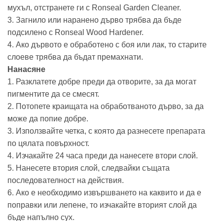
мухъл, отстранете ги с Ronseal Garden Cleaner.
3. Загнило или наранено дърво трябва да бъде
подсилено с Ronseal Wood Hardener.
4. Ако дървото е обработено с боя или лак, то старите
слоеве трябва да бъдат премахнати.
Нанасяне
1. Разклатете добре преди да отворите, за да могат
пигментите да се смесят.
2. Потопете краищата на обработваното дърво, за да
може да попие добре.
3. Използвайте четка, с която да разнесете препарата
по цялата повърхност.
4. Изчакайте 24 часа преди да нанесете втори слой.
5. Нанесете втория слой, следвайки същата
последователност на действия.
6. Ако е необходимо извършването на каквито и да е
поправки или лепене, то изчакайте вторият слой да
бъде напълно сух.