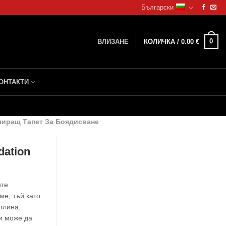
Български
0
ВЛИЗАНЕ
КОЛИЧКА /
0.00
€
ОНТАКТИ
олиращ Тапет За Боядисване
dation
ите
ме, тъй като
плина.
аи може да