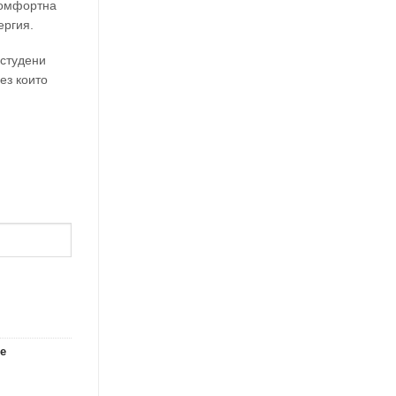
комфортна
ергия.
 студени
ез които
не