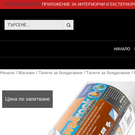
Skip
MYROOM-PAINTER
ПРИЛОЖЕНИЕ ЗА ИНТЕРИОРНИ И ЕКСТЕРИОР
to
content
Търсене
за:
НАЧАЛО
Начало
/
Магазин
/
Тапети за боядисване
/
Тапети за боядисване
/
Цена по запитване