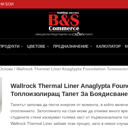
НИ БОИ
ПРОДУКТИ
ЦВЕТОВЕ
ПРЕДНАЗНАЧЕНИЕ
КАЛКУЛАТОР
К
Основи
/
Wallrock Thermal Liner Anaglypta Foundation Топлоиз
Wallrock Thermal Liner Anaglypta Foun
Топлоизолиращ Тапет За Боядисване
Тапетът започва да пести енергия от момента, в който включ
отоплението. Затоплянето на стая може да отнеме много вре
студените стени изсмукват голяма част от първоначалната то
Wallrock Thermal Liner забавя този процес, като в някои случ