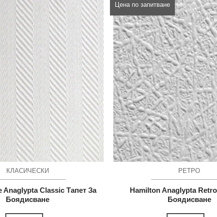
Цена по запитване
КЛАСИЧЕСКИ
РЕТРО
 Anaglypta Classic Тапет За
Hamilton Anaglypta Retro
Боядисване
Боядисване