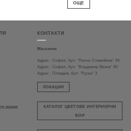
ОЩЕ
ЛЯ
КОНТАКТИ
Магазини
Адрес : София, бул. “Пенчо Славейков” 39
Адрес : София, бул. “Владимир Вазов” 90
Адрес : Пловдив, бул. "Руски" 3
ЛОКАЦИИ
КАТАЛОГ ЦВЕТОВЕ ИНТЕРИОРНИ
те данни
БОИ