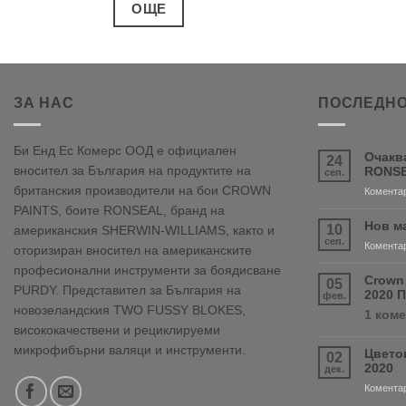
ОЩЕ
ЗА НАС
ПОСЛЕДНО
Би Енд Ес Комерс ООД е официален
Очакв
24
вносител за България на продуктите на
RONSE
сеп.
британския производители на бои CROWN
Коментар
PAINTS, боите RONSEAL, бранд на
Нов м
10
американския SHERWIN-WILLIAMS, както и
сеп.
Коментар
оторизиран вносител на американските
професионални инструменти за боядисване
Crown
05
PURDY. Представител за България на
2020 
фев.
новозеландския TWO FUSSY BLOKES,
1 ком
висококачествени и рециклируеми
микрофибърни валяци и инструменти.
Цвето
02
2020
дек.
Коментар