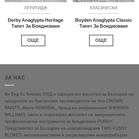
ХЕРИТИДЖ
КЛАСИЧЕСКИ
Derby Anaglypta Heritage
Boyden Anaglypta Classic
Тапет За Боядисване
Тапет За Боядисване
ОЩЕ
ОЩЕ
ЗА НАС
Би Енд Ес Комерс ООД е официален вносител за България на
продуктите на британския производители на бои CROWN
PAINTS, боите RONSEAL, бранд на американския SHERWIN-
WILLIAMS, както и оторизиран вносител на американските
професионални инструменти за боядисване PURDY.
Представител за България на новозеландския TWO FUSSY
BLOKES, висококачествени и рециклируеми микрофибърни