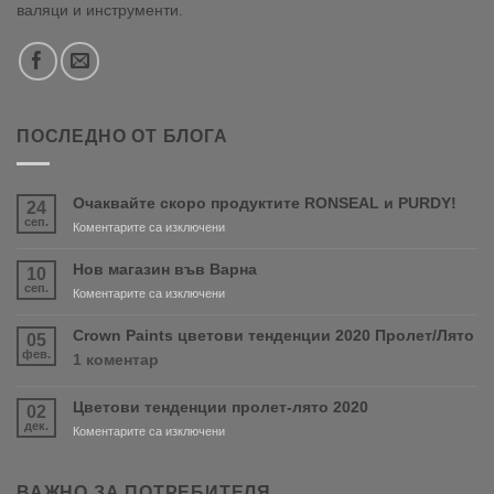
валяци и инструменти.
ПОСЛЕДНО ОТ БЛОГА
Очаквайте скоро продуктите RONSEAL и PURDY!
24
сеп.
за
Коментарите са изключени
Очаквайте
скоро
Нов магазин във Варна
10
продуктите
сеп.
за
Коментарите са изключени
RONSEAL
Нов
и
магазин
Crown Paints цветови тенденции 2020 Пролет/Лято
05
PURDY!
във
фев.
за
1 коментар
Варна
Crown
Paints
Цветови тенденции пролет-лято 2020
02
цветови
дек.
тенденции
за
Коментарите са изключени
2020
Цветови
Пролет/
тенденции
Лято
пролет-
ВАЖНО ЗА ПОТРЕБИТЕЛЯ