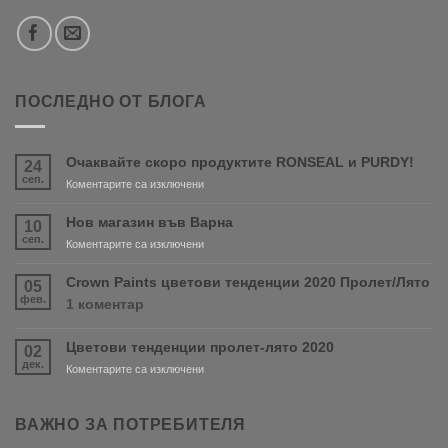
ПОСЛЕДНО ОТ БЛОГА
Очаквайте скоро продуктите RONSEAL и PURDY!
24
сеп.
за
Коментарите са изключени
Очаквайте
скоро
Нов магазин във Варна
10
продуктите
сеп.
за
Коментарите са изключени
RONSEAL
Нов
и
магазин
Crown Paints цветови тенденции 2020 Пролет/Лято
05
PURDY!
във
фев.
за
1 коментар
Варна
Crown
Paints
Цветови тенденции пролет-лято 2020
02
цветови
дек.
тенденции
за
Коментарите са изключени
2020
Цветови
Пролет/
тенденции
Лято
пролет-
ВАЖНО ЗА ПОТРЕБИТЕЛЯ
лято