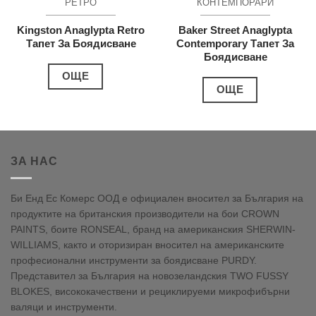
РЕТРО
КОНТЕМПОРАРИ
Kingston Anaglypta Retro
Baker Street Anaglypta
Тапет За Боядисване
Contemporary Тапет За
Боядисване
ОЩЕ
ОЩЕ
ЗА НАС
Би Енд Ес Комерс ООД е официален вносител за България на
продуктите на британския производители на бои CROWN
PAINTS, боите RONSEAL, бранд на американския SHERWIN-
WILLIAMS, както и оторизиран вносител на американските
професионални инструменти за боядисване PURDY.
Представител за България на новозеландския TWO FUSSY
BLOKES, висококачествени и рециклируеми микрофибърни
валяци и инструменти.