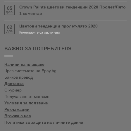
Нов
и
магазин
Crown Paints цветови тенденции 2020 Пролет/Лято
05
PURDY!
във
фев.
за
1 коментар
Варна
Crown
Paints
Цветови тенденции пролет-лято 2020
02
цветови
дек.
тенденции
за
Коментарите са изключени
2020
Цветови
Пролет/
тенденции
Лято
пролет-
ВАЖНО ЗА ПОТРЕБИТЕЛЯ
лято
2020
Начини на плащане
Чрез системата на Epay.bg
Банков превод
Доставка
С куриер
Получаване от магазин
Условия за ползване
Рекламации
Връзка с нас
Политика за защита на личните данни