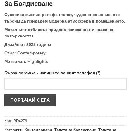
За Боядисване
Супериздръжлив релефен тапет, чудесно решение, ако
търсим да придадем модерна атмосфера в помещението.
Металният отблясък придава изисканост и класа на
повърхността.
Дизайн от 2022 година
Стил: Contemporary
Материал: Highlights
Бърза поръчка - напишете вашият телефон (*)
Код:
RD4276
Категории:
Контемпорари
,
Тапети за боядисване
,
Тапети за