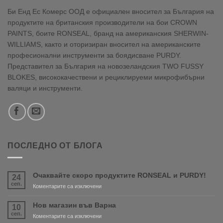
Би Енд Ес Комерс ООД е официален вносител за България на
продуктите на британския производители на бои CROWN
PAINTS, боите RONSEAL, бранд на американския SHERWIN-
WILLIAMS, както и оторизиран вносител на американските
професионални инструменти за боядисване PURDY.
Представител за България на новозеландския TWO FUSSY
BLOKES, висококачествени и рециклируеми микрофибърни
валяци и инструменти.
ПОСЛЕДНО ОТ БЛОГА
Очаквайте скоро продуктите RONSEAL и PURDY!
24
сеп.
за
Коментарите са изключени
Очаквайте
скоро
Нов магазин във Варна
10
продуктите
сеп.
за
Коментарите са изключени
RONSEAL