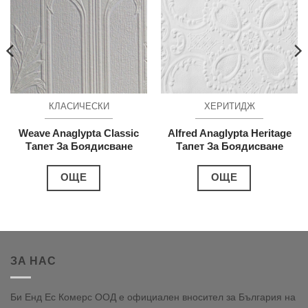
КЛАСИЧЕСКИ
ХЕРИТИДЖ
Weave Anaglypta Classic
Alfred Anaglypta Heritage
Тапет За Боядисване
Тапет За Боядисване
ОЩЕ
ОЩЕ
ЗА НАС
Би Енд Ес Комерс ООД е официален вносител за България на