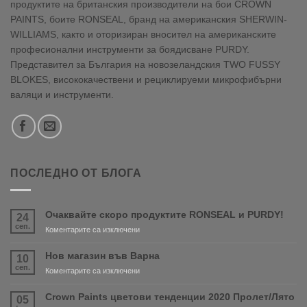
продуктите на британския производители на бои CROWN
PAINTS, боите RONSEAL, бранд на американския SHERWIN-
WILLIAMS, както и оторизиран вносител на американските
професионални инструменти за боядисване PURDY.
Представител за България на новозеландския TWO FUSSY
BLOKES, висококачествени и рециклируеми микрофибърни
валяци и инструменти.
ПОСЛЕДНО ОТ БЛОГА
Очаквайте скоро продуктите RONSEAL и PURDY!
24
сеп.
за
Коментарите са изключени
Очаквайте
скоро
Нов магазин във Варна
10
продуктите
сеп.
за
Коментарите са изключени
RONSEAL
Нов
и
магазин
Crown Paints цветови тенденции 2020 Пролет/Лято
05
PURDY!
във