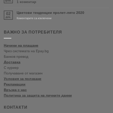
фев.
за
1 коментар
Варна
Crown
Paints
Цветови тенденции пролет-лято 2020
02
цветови
дек.
тенденции
за
Коментарите са изключени
2020
Цветови
Пролет/
тенденции
Лято
пролет-
ВАЖНО ЗА ПОТРЕБИТЕЛЯ
лято
2020
Начини на плащане
Чрез системата на Epay.bg
Банков превод
Доставка
С куриер
Получаване от магазин
Условия за ползване
Рекламации
Връзка с нас
Политика за защита на личните данни
КОНТАКТИ