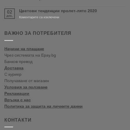
Варна
Crown
Paints
Цветови тенденции пролет-лято 2020
02
цветови
дек.
тенденции
за
Коментарите са изключени
2020
Цветови
Пролет/
тенденции
Лято
пролет-
ВАЖНО ЗА ПОТРЕБИТЕЛЯ
лято
2020
Начини на плащане
Чрез системата на Epay.bg
Банков превод
Доставка
С куриер
Получаване от магазин
Условия за ползване
Рекламации
Връзка с нас
Политика за защита на личните данни
КОНТАКТИ