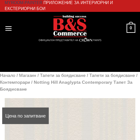
MYROOM-PAINTER
ПРИЛОЖЕНИЕ ЗА ИНТЕРИОРНИ И
Skip
ЕКСТЕРИОРНИ БОИ
to
content
0
Начало
/
Магазин
/
Тапети за боядисване
/
Тапети за боядисване
/
Контемпорари
/
Notting Hill Anaglypta Contemporary Тапет За
Боядисване
Цена по запитване