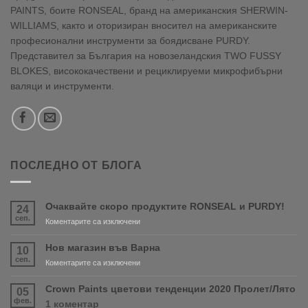
PAINTS, боите RONSEAL, бранд на американския SHERWIN-
WILLIAMS, както и оторизиран вносител на американските
професионални инструменти за боядисване PURDY.
Представител за България на новозеландския TWO FUSSY
BLOKES, висококачествени и рециклируеми микрофибърни
валяци и инструменти.
ПОСЛЕДНО ОТ БЛОГА
Очаквайте скоро продуктите RONSEAL и PURDY!
24
сеп.
за
Коментарите са изключени
Очаквайте
скоро
Нов магазин във Варна
10
продуктите
сеп.
за
Коментарите са изключени
RONSEAL
Нов
и
магазин
Crown Paints цветови тенденции 2020 Пролет/Лято
05
PURDY!
във
фев.
за
1 коментар