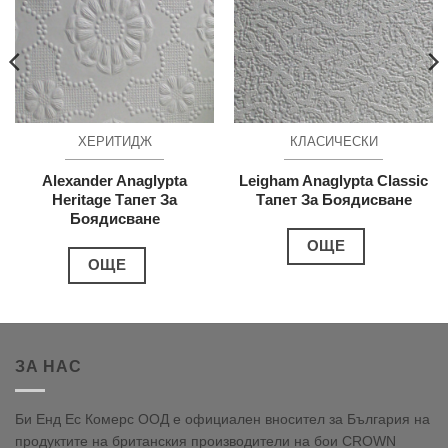
ХЕРИТИДЖ
КЛАСИЧЕСКИ
Alexander Anaglypta
Leigham Anaglypta Classic
Heritage Тапет За
Тапет За Боядисване
Боядисване
ОЩЕ
ОЩЕ
ЗА НАС
Би Енд Ес Комерс ООД е официален вносител за България на
продуктите на британския производители на бои CROWN