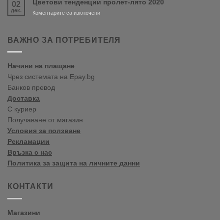
Цветови тенденции пролет-лято 2020
02
цветови
дек.
тенденции
за
Коментарите са изключени
2020
Цветови
Пролет/
тенденции
Лято
пролет-
ВАЖНО ЗА ПОТРЕБИТЕЛЯ
лято
2020
Начини на плащане
Чрез системата на Epay.bg
Банков превод
Доставка
С куриер
Получаване от магазин
Условия за ползване
Рекламации
Връзка с нас
Политика за защита на личните данни
КОНТАКТИ
Магазини