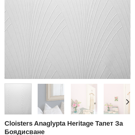
Cloisters Anaglypta Heritage Тапет За
Боядисване