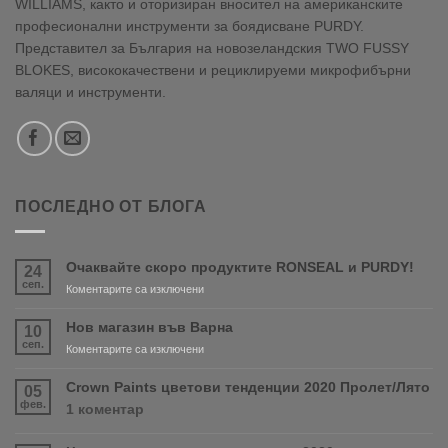
WILLIAMS, както и оторизиран вносител на американските
професионални инструменти за боядисване PURDY.
Представител за България на новозеландския TWO FUSSY
BLOKES, висококачествени и рециклируеми микрофибърни
валяци и инструменти.
ПОСЛЕДНО ОТ БЛОГА
Очаквайте скоро продуктите RONSEAL и PURDY!
24
сеп.
за
Коментарите са изключени
Очаквайте
скоро
Нов магазин във Варна
10
продуктите
сеп.
за
Коментарите са изключени
RONSEAL
Нов
и
магазин
Crown Paints цветови тенденции 2020 Пролет/Лято
05
PURDY!
във
фев.
за
1 коментар
Варна
Crown
Paints