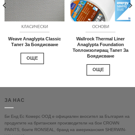
КЛАСИЧЕСКИ
ОСНОВИ
Weave Anaglypta Classic
Wallrock Thermal Liner
Тапет За Боядисване
Anaglypta Foundation
Топлоизолиращ Тапет За
Боядисване
ОЩЕ
ОЩЕ
ЗА НАС
Би Енд Ес Комерс ООД е официален вносител за България на
продуктите на британския производители на бои CROWN
PAINTS, боите RONSEAL, бранд на американския SHERWIN-