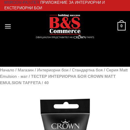
MYROOM-PAINTER
ПРИЛОЖЕНИЕ ЗА ИНТЕРИОРНИ И
Skip
ЕКСТЕРИОРНИ БОИ
to
content
0
Начало
/
Магазин
/
Интериорни бои
/
Стандартна боя
/
Серия Matt
Emulsion - мат
/
ТЕСТЕР ИНТЕРИОРНА БОЯ CROWN MATT
EMULSION TAFFETA / 40