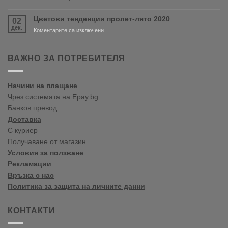
Варна
Crown
Paints
Цветови тенденции пролет-лято 2020
02
цветови
дек.
тенденции
за
Коментарите са изключени
2020
Цветови
Пролет/
тенденции
Лято
пролет-
ВАЖНО ЗА ПОТРЕБИТЕЛЯ
лято
2020
Начини на плащане
Чрез системата на Epay.bg
Банков превод
Доставка
С куриер
Получаване от магазин
Условия за ползване
Рекламации
Връзка с нас
Политика за защита на личните данни
КОНТАКТИ