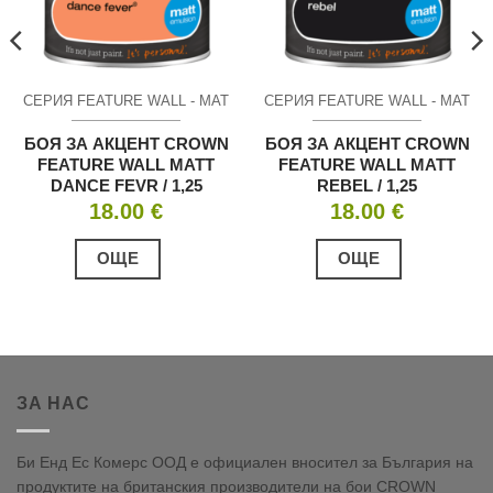
СЕРИЯ FEATURE WALL - МАТ
СЕРИЯ FEATURE WALL - МАТ
БОЯ ЗА АКЦЕНТ CROWN
БОЯ ЗА АКЦЕНТ CROWN
FEATURE WALL MATT
FEATURE WALL MATT
DANCE FEVR / 1,25
REBEL / 1,25
18.00
€
18.00
€
ОЩЕ
ОЩЕ
ЗА НАС
Би Енд Ес Комерс ООД е официален вносител за България на
продуктите на британския производители на бои CROWN