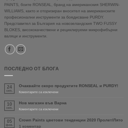
PAINTS, боите RONSEAL, бранд на американския SHERWIN-
WILLIAMS, както и оторизиран вносител на американските
професионални инструменти за боядисване PURDY.
Представител за България на новозеландския TWO FUSSY
BLOKES, висококачествени и рециклируеми микрофибърни
валяци и инструменти.
ПОСЛЕДНО ОТ БЛОГА
Очаквайте скоро продуктите RONSEAL и PURDY!
24
сеп.
за
Коментарите са изключени
Очаквайте
скоро
Нов магазин във Варна
10
продуктите
сеп.
за
Коментарите са изключени
RONSEAL
Нов
и
магазин
Crown Paints цветови тенденции 2020 Пролет/Лято
05
PURDY!
във
фев.
за
1 коментар