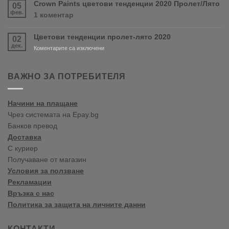
магазин
Crown Paints цветови тенденции 2020 Пролет/Лято
05
PURDY!
във
фев.
за
1 коментар
Варна
Crown
Paints
Цветови тенденции пролет-лято 2020
02
цветови
дек.
тенденции
за
Коментарите са изключени
2020
Цветови
Пролет/
тенденции
Лято
пролет-
ВАЖНО ЗА ПОТРЕБИТЕЛЯ
лято
2020
Начини на плащане
Чрез системата на Epay.bg
Банков превод
Доставка
С куриер
Получаване от магазин
Условия за ползване
Рекламации
Връзка с нас
Политика за защита на личните данни
КОНТАКТИ