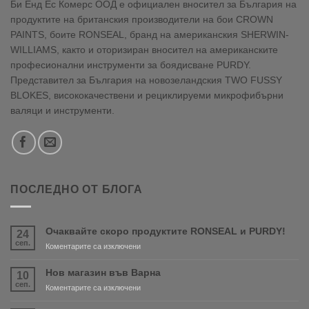
Би Енд Ес Комерс ООД е официален вносител за България на
продуктите на британския производители на бои CROWN
PAINTS, боите RONSEAL, бранд на американския SHERWIN-
WILLIAMS, както и оторизиран вносител на американските
професионални инструменти за боядисване PURDY.
Представител за България на новозеландския TWO FUSSY
BLOKES, висококачествени и рециклируеми микрофибърни
валяци и инструменти.
ПОСЛЕДНО ОТ БЛОГА
Очаквайте скоро продуктите RONSEAL и PURDY!
24
сеп.
за
Коментарите са изключени
Очаквайте
скоро
Нов магазин във Варна
10
продуктите
сеп.
за
Коментарите са изключени
RONSEAL
Нов
и