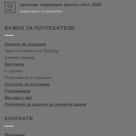
Paints
Цветови тенденции пролет-лято 2020
02
цветови
дек.
тенденции
за
Коментарите са изключени
2020
Цветови
Пролет/
тенденции
Лято
пролет-
ВАЖНО ЗА ПОТРЕБИТЕЛЯ
лято
2020
Начини на плащане
Чрез системата на Epay.bg
Банков превод
Доставка
С куриер
Получаване от магазин
Условия за ползване
Рекламации
Връзка с нас
Политика за защита на личните данни
КОНТАКТИ
Магазини