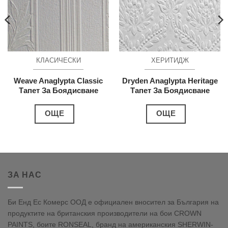
КЛАСИЧЕСКИ
ХЕРИТИДЖ
Weave Anaglypta Classic
Dryden Anaglypta Heritage
Тапет За Боядисване
Тапет За Боядисване
ОЩЕ
ОЩЕ
ЗА НАС
Би Енд Ес Комерс ООД е официален вносител за България на
продуктите на британския производители на бои CROWN
PAINTS, боите RONSEAL, бранд на американския SHERWIN-