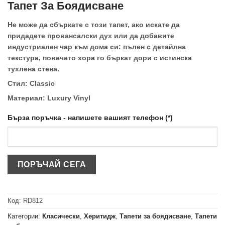
Тапет За Боядисване
Не може да сбъркате с този тапет, ако искате да
придадете провансалски дух или да добавите
индустриален чар към дома си: пълен с детайлна
текстура, повечето хора го бъркат дори с истинска
тухлена стена.
Стил: Classic
Материал: Luxury Vinyl
Бърза поръчка - напишете вашият телефон (*)
Код:
RD812
Категории:
Класически
,
Херитидж
,
Тапети за боядисване
,
Тапети