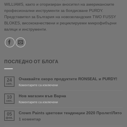
WILLIAMS, както и оторизиран вносител на американските
професионални инструменти за боядисване PURDY.
Представител за България на новозеландския TWO FUSSY
BLOKES, висококачествени и рециклируеми микрофибърни
валяци и инструменти.
ПОСЛЕДНО ОТ БЛОГА
Очаквайте скоро продуктите RONSEAL и PURDY!
24
сеп.
за
Коментарите са изключени
Очаквайте
скоро
Нов магазин във Варна
10
продуктите
сеп.
за
Коментарите са изключени
RONSEAL
Нов
и
магазин
Crown Paints цветови тенденции 2020 Пролет/Лято
05
PURDY!
във
фев.
за
1 коментар
Варна
Crown