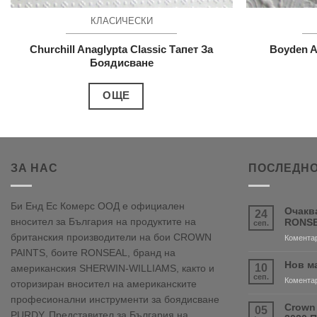
КЛАСИЧЕСКИ
Churchill Anaglypta Classic Тапет За
Boyden A
Боядисване
ОЩЕ
ЗА НАС
ПОСЛЕДНО
Би Енд Ес Комерс ООД е официален
Очакв
24
вносител за България на продуктите на
RONSE
сеп.
британския производители на бои CROWN
Коментар
PAINTS, боите RONSEAL, бранд на
Нов м
10
американския SHERWIN-WILLIAMS, както и
сеп.
Коментар
оторизиран вносител на американските
професионални инструменти за боядисване
Crown
05
PURDY. Представител за България на