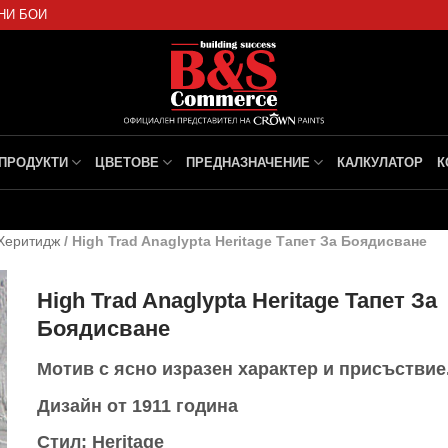
НИ БОИ
ПРОДУКТИ
ЦВЕТОВЕ
ПРЕДНАЗНАЧЕНИЕ
КАЛКУЛАТОР
К
Херитидж
/
High Trad Anaglypta Heritage Тапет За Боядисване
High Trad Anaglypta Heritage Тапет За
Боядисване
Мотив с ясно изразен характер и присъствие
Дизайн от 1911 година
Стил: Heritage