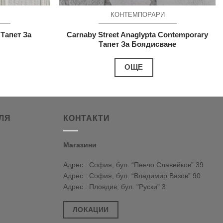
КОНТЕМПОРАРИ
 Тапет За
Carnaby Street Anaglypta Contemporary
Тапет За Боядисване
ОЩЕ
ЛЯ
КОНТАКТИ
Магазини
Адрес : София, бул. “Пенчо Славейков” 39
Адрес : София, бул. “Владимир Вазов” 90
Адрес : Пловдив, бул. "Руски" 3
ЛОКАЦИИ