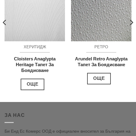
ХЕРИТИДЖ
РЕТРО
Cloisters Anaglypta
Arundel Retro Anaglypta
Heritage Тапет За
Тапет За Боядисване
Боядисване
ОЩЕ
ОЩЕ
ЗА НАС
Би Енд Ес Комерс ООД е официален вносител за България на