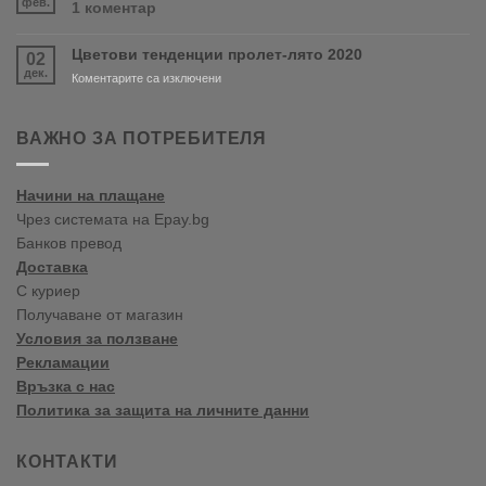
фев.
за
1 коментар
Варна
Crown
Paints
Цветови тенденции пролет-лято 2020
02
цветови
дек.
тенденции
за
Коментарите са изключени
2020
Цветови
Пролет/
тенденции
Лято
пролет-
ВАЖНО ЗА ПОТРЕБИТЕЛЯ
лято
2020
Начини на плащане
Чрез системата на Epay.bg
Банков превод
Доставка
С куриер
Получаване от магазин
Условия за ползване
Рекламации
Връзка с нас
Политика за защита на личните данни
КОНТАКТИ