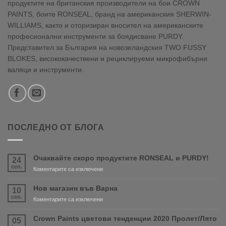
продуктите на британския производители на бои CROWN
PAINTS, боите RONSEAL, бранд на американския SHERWIN-
WILLIAMS, както и оторизиран вносител на американските
професионални инструменти за боядисване PURDY.
Представител за България на новозеландския TWO FUSSY
BLOKES, висококачествени и рециклируеми микрофибърни
валяци и инструменти.
ПОСЛЕДНО ОТ БЛОГА
Очаквайте скоро продуктите RONSEAL и PURDY!
24
сеп.
за
Коментарите са изключени
Очаквайте
скоро
Нов магазин във Варна
10
продуктите
сеп.
за
Коментарите са изключени
RONSEAL
Нов
и
магазин
Crown Paints цветови тенденции 2020 Пролет/Лято
05
PURDY!
във