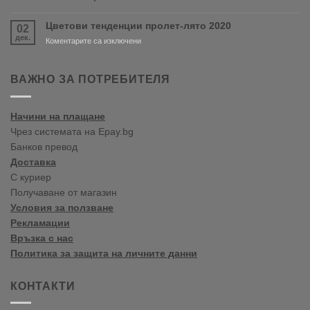
Варна
Crown
Paints
Цветови тенденции пролет-лято 2020
02
цветови
дек.
тенденции
за
Коментарите са изключени
2020
Цветови
Пролет/
тенденции
Лято
пролет-
ВАЖНО ЗА ПОТРЕБИТЕЛЯ
лято
2020
Начини на плащане
Чрез системата на Epay.bg
Банков превод
Доставка
С куриер
Получаване от магазин
Условия за ползване
Рекламации
Връзка с нас
Политика за защита на личните данни
КОНТАКТИ