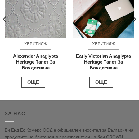
ХЕРИТИДЖ
ХЕРИТИДЖ
Alexander Anaglypta
Early Victorian Anaglypta
Heritage Тапет За
Heritage Тапет За
Боядисване
Боядисване
ОЩЕ
ОЩЕ
ЗА НАС
Би Енд Ес Комерс ООД е официален вносител за България на
продуктите на британския производители на бои CROWN