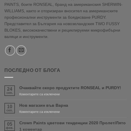
PAINTS, боите RONSEAL, бранд на американския SHERWIN-
WILLIAMS, както и оторизиран вносител на американските
професионални инструменти за боядисване PURDY.
Представител за България на новозеландския TWO FUSSY
BLOKES, висококачествени и рециклируеми микрофибърни
валяци и инструменти.
ПОСЛЕДНО ОТ БЛОГА
Очаквайте скоро продуктите RONSEAL и PURDY!
24
сеп.
за
Коментарите са изключени
Очаквайте
скоро
Нов магазин във Варна
10
продуктите
сеп.
за
Коментарите са изключени
RONSEAL
Нов
и
магазин
Crown Paints цветови тенденции 2020 Пролет/Лято
05
PURDY!
във
фев.
за
1 коментар