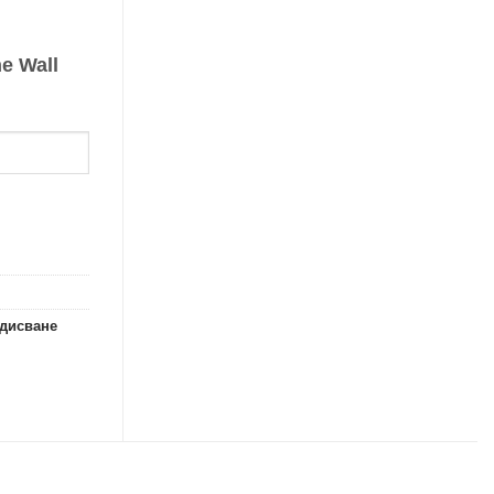
e Wall
ядисване