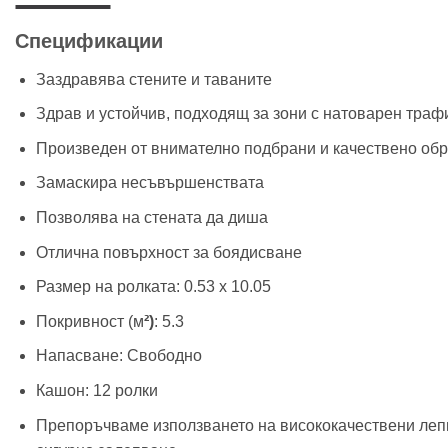
Спецификации
Заздравява стените и таваните
Здрав и устойчив, подходящ за зони с натоварен траф
Произведен от внимателно подбрани и качествено об
Замаскира несъвършенствата
Позволява на стената да диша
Отлична повърхност за боядисване
Размер на ролката: 0.53 х 10.05
Покривност (м
²)
: 5.3
Напасване: Свободно
Кашон: 12 ролки
Препоръчваме използването на висококачествени лепил