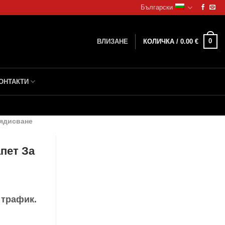
Български
0
ВЛИЗАНЕ
КОЛИЧКА /
0.00
€
ОНТАКТИ
оядисване
апет За
 трафик.