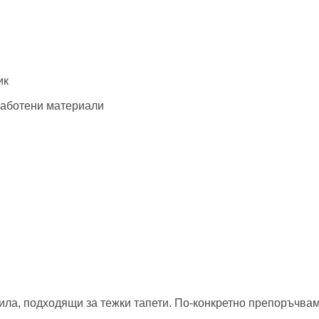
ик
работени материали
а, подходящи за тежки тапети. По-конкретно препоръчваме 