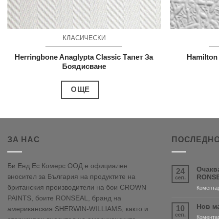
КЛАСИЧЕСКИ
Herringbone Anaglypta Classic Тапет За
Hamilton
Боядисване
ОЩЕ
ЗА НАС
ПОСЛЕДНО
Би Енд Ес Комерс ООД е официален
Очакв
24
вносител за България на продуктите на
RONSE
сеп.
британския производители на бои CROWN
Коментар
PAINTS, боите RONSEAL, бранд на
Нов м
10
американския SHERWIN-WILLIAMS, както и
сеп.
Коментар