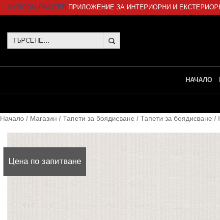
Skip
MYROOM-PAINTER
ПРИЛОЖЕНИЕ ЗА ИНТЕРИОРНИ И ЕКСТЕРИОР
to
content
Търсене
за:
НАЧАЛО
Начало
/
Магазин
/
Тапети за боядисване
/
Тапети за боядисване
/
Цена по запитване