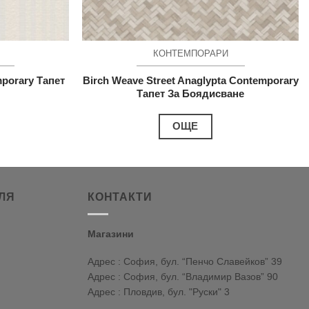
КОНТЕМПОРАРИ
mporary Тапет
Birch Weave Street Anaglypta Contemporary
Тапет За Боядисване
ОЩЕ
ЛЯ
КОНТАКТИ
Магазини
Адрес : София, бул. “Пенчо Славейков” 39
Адрес : София, бул. “Владимир Вазов” 90
Адрес : Пловдив, бул. "Руски" 3