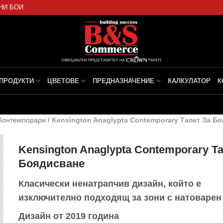
НИ БОИ
ПРОДУКТИ
ЦВЕТОВЕ
ПРЕДНАЗНАЧЕНИЕ
КАЛКУЛАТОР
К
Контемпорари
/
Kensington Anaglypta Contemporary Тапет За Б
Kensington Anaglypta Contemporary Т
Боядисване
Класически ненатрапчив дизайн, който е
изключително подходящ за зони с натоварен
Дизайн от 2019 година