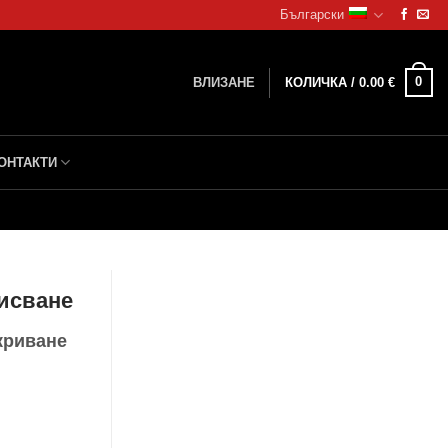
Български
0
ВЛИЗАНЕ
КОЛИЧКА /
0.00
€
ОНТАКТИ
дисване
криване