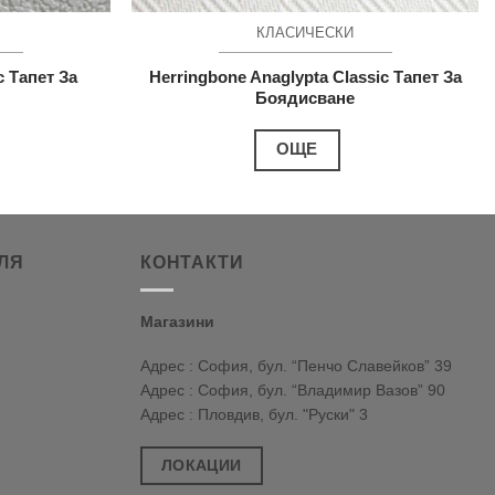
КЛАСИЧЕСКИ
c Тапет За
Herringbone Anaglypta Classic Тапет За
Боядисване
ОЩЕ
ЛЯ
КОНТАКТИ
Магазини
Адрес : София, бул. “Пенчо Славейков” 39
Адрес : София, бул. “Владимир Вазов” 90
Адрес : Пловдив, бул. "Руски" 3
ЛОКАЦИИ