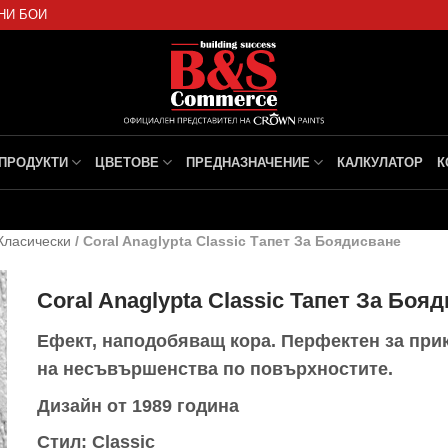
НИ БОИ
ПРОДУКТИ
ЦВЕТОВЕ
ПРЕДНАЗНАЧЕНИЕ
КАЛКУЛАТОР
К
Класически
/
Coral Anaglypta Classic Тапет За Боядисване
Coral Anaglypta Classic Тапет За Боя
Ефект, наподобяващ кора. Перфектен за при
на несъвършенства по повърхностите.
Дизайн от 1989 година
Стил: Classic