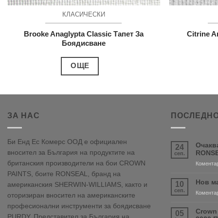
КЛАСИЧЕСКИ
Brooke Anaglypta Classic Тапет За
Citrine 
Боядисване
ОЩЕ
ЗА НАС
ПОСЛЕДНО
Би Енд Ес Комерс ООД е официален
Очакв
24
вносител за България на продуктите на
RONSE
сеп.
британския производители на бои CROWN
Коментар
PAINTS, боите RONSEAL, бранд на
Нов м
10
американския SHERWIN-WILLIAMS, както и
сеп.
Коментар
оторизиран вносител на американските
професионални инструменти за боядисване
Crown
05
PURDY. Представител за България на