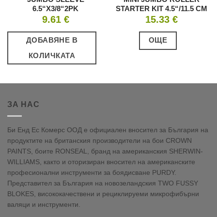
6.5“X3/8“2PK
STARTER KIT 4.5“/11.5 СМ
9.61
€
15.33
€
ДОБАВЯНЕ В
ОЩЕ
КОЛИЧКАТА
ЗА НАС
Би Енд Ес Комерс ООД е официален вносител за България на
продуктите на британския производители на бои CROWN
PAINTS, боите RONSEAL, бранд на американския SHERWIN-
WILLIAMS, както и оторизиран вносител на американските
професионални инструменти за боядисване PURDY.
Представител за България на новозеландския TWO FUSSY
BLOKES, висококачествени и рециклируеми микрофибърни
валяци и инструменти.