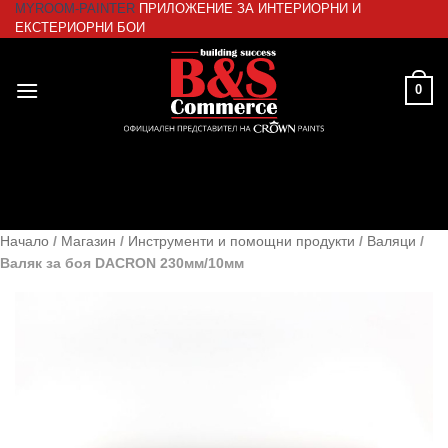
MYROOM-PAINTER
ПРИЛОЖЕНИЕ ЗА ИНТЕРИОРНИ И
Skip
ЕКСТЕРИОРНИ БОИ
to
content
0
Начало
/
Магазин
/
Инструменти и помощни продукти
/
Валяци
/
Валяк за боя DACRON 230мм/10мм