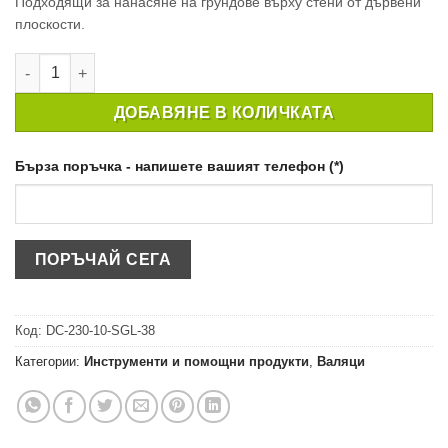
Подходящи за нанасяне на грундове върху стени от дървени
плоскости.
количество за Валяк за боя DACRON 230мм/10мм
ДОБАВЯНЕ В КОЛИЧКАТА
Бърза поръчка - напишете вашият телефон (*)
Код:
DC-230-10-SGL-38
Категории:
Инструменти и помощни продукти
,
Валяци