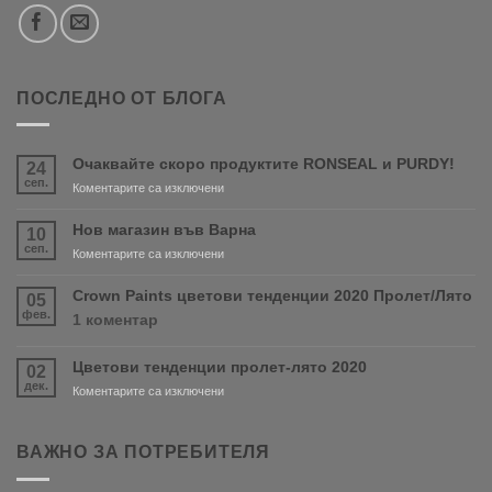
ПОСЛЕДНО ОТ БЛОГА
Очаквайте скоро продуктите RONSEAL и PURDY!
24
сеп.
за
Коментарите са изключени
Очаквайте
скоро
Нов магазин във Варна
10
продуктите
сеп.
за
Коментарите са изключени
RONSEAL
Нов
и
магазин
Crown Paints цветови тенденции 2020 Пролет/Лято
05
PURDY!
във
фев.
за
1 коментар
Варна
Crown
Paints
Цветови тенденции пролет-лято 2020
02
цветови
дек.
тенденции
за
Коментарите са изключени
2020
Цветови
Пролет/
тенденции
Лято
пролет-
ВАЖНО ЗА ПОТРЕБИТЕЛЯ
лято
2020