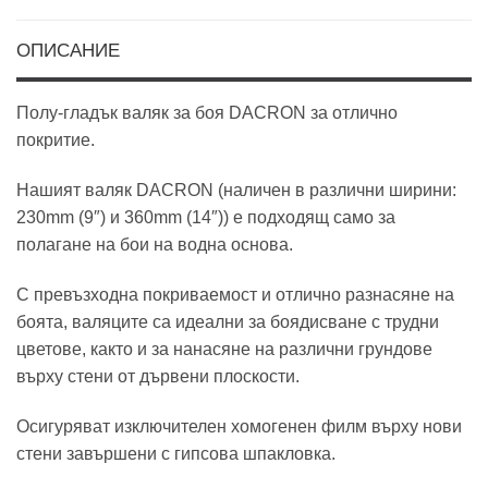
ОПИСАНИЕ
Полу-гладък валяк за боя DACRON за отлично
покритие.
Нашият валяк DACRON (наличен в различни ширини:
230mm (9″) и 360mm (14″)) е подходящ само за
полагане на бои на водна основа.
С превъзходна покриваемост и отлично разнасяне на
боята, валяците са идеални за боядисване с трудни
цветове, както и за нанасяне на различни грундове
върху стени от дървени плоскости.
Осигуряват изключителен хомогенен филм върху нови
стени завършени с гипсова шпакловка.