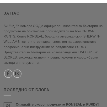
ЗА НАС
Би Енд Ес Комерс ООД е официален вносител за България на
продуктите на британския производители на бои CROWN
PAINTS, боите RONSEAL, бранд на американския SHERWIN-
WILLIAMS, както и оторизиран вносител на американските
професионални инструменти за боядисване PURDY.
Представител за България на новозеландския TWO FUSSY
BLOKES, висококачествени и рециклируеми микрофибърни
валяци и инструменти.
ПОСЛЕДНО ОТ БЛОГА
Очаквайте скоро продуктите RONSEAL и PURDY!
24