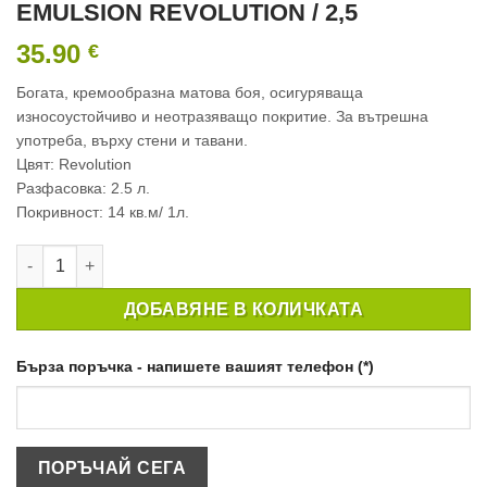
EMULSION REVOLUTION / 2,5
35.90
€
Богата, кремообразна матова боя, осигуряваща
износоустойчиво и неотразяващо покритие. За вътрешна
употреба, върху стени и тавани.
Цвят: Revolution
Разфасовка: 2.5 л.
Покривност: 14 кв.м/ 1л.
количество за ИНТЕРИОРНА БОЯ CROWN MATT EMULSION RE
ДОБАВЯНЕ В КОЛИЧКАТА
Бърза поръчка - напишете вашият телефон (*)