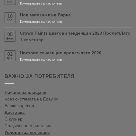
сеп.
за
Коментарите са изключени
Очаквайте
скоро
Нов магазин във Варна
10
продуктите
сеп.
за
Коментарите са изключени
RONSEAL
Нов
и
магазин
Crown Paints цветови тенденции 2020 Пролет/Лято
05
PURDY!
във
фев.
за
1 коментар
Варна
Crown
Paints
Цветови тенденции пролет-лято 2020
02
цветови
дек.
тенденции
за
Коментарите са изключени
2020
Цветови
Пролет/
тенденции
Лято
пролет-
ВАЖНО ЗА ПОТРЕБИТЕЛЯ
лято
2020
Начини на плащане
Чрез системата на Epay.bg
Банков превод
Доставка
С куриер
Получаване от магазин
Условия за ползване