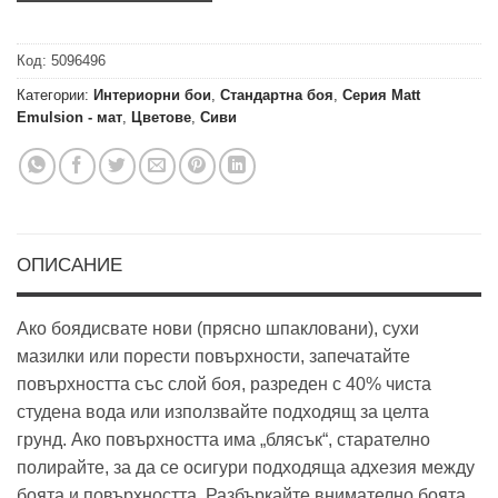
Код:
5096496
Категории:
Интериорни бои
,
Стандартна боя
,
Серия Matt
Emulsion - мат
,
Цветове
,
Сиви
ОПИСАНИЕ
Ако боядисвате нови (прясно шпакловани), сухи
мазилки или порести повърхности, запечатайте
повърхността със слой боя, разреден с 40% чиста
студена вода или използвайте подходящ за целта
грунд. Ако повърхността има „блясък“, старателно
полирайте, за да се осигури подходяща адхезия между
боята и повърхността. Разбъркайте внимателно боята