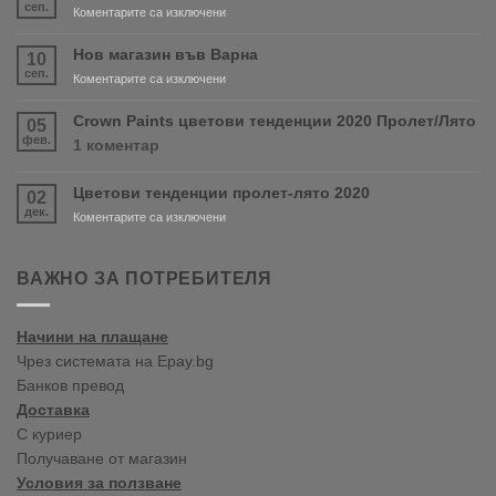
сеп.
за
Коментарите са изключени
Очаквайте
скоро
Нов магазин във Варна
10
продуктите
сеп.
за
Коментарите са изключени
RONSEAL
Нов
и
магазин
Crown Paints цветови тенденции 2020 Пролет/Лято
05
PURDY!
във
фев.
за
1 коментар
Варна
Crown
Paints
Цветови тенденции пролет-лято 2020
02
цветови
дек.
тенденции
за
Коментарите са изключени
2020
Цветови
Пролет/
тенденции
Лято
пролет-
ВАЖНО ЗА ПОТРЕБИТЕЛЯ
лято
2020
Начини на плащане
Чрез системата на Epay.bg
Банков превод
Доставка
С куриер
Получаване от магазин
Условия за ползване