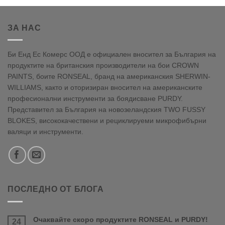
ЗА НАС
Би Енд Ес Комерс ООД е официален вносител за България на
продуктите на британския производители на бои CROWN
PAINTS, боите RONSEAL, бранд на американския SHERWIN-
WILLIAMS, както и оторизиран вносител на американските
професионални инструменти за боядисване PURDY.
Представител за България на новозеландския TWO FUSSY
BLOKES, висококачествени и рециклируеми микрофибърни
валяци и инструменти.
ПОСЛЕДНО ОТ БЛОГА
Очаквайте скоро продуктите RONSEAL и PURDY!
24