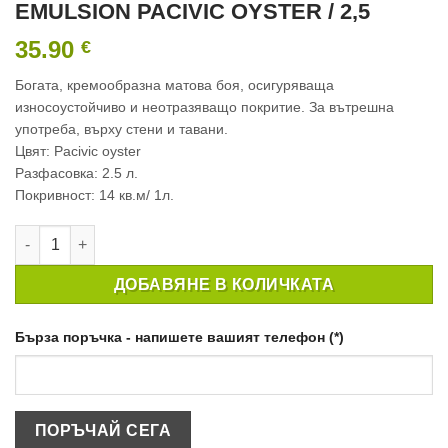
EMULSION PACIVIC OYSTER / 2,5
35.90
€
Богата, кремообразна матова боя, осигуряваща
износоустойчиво и неотразяващо покритие. За вътрешна
употреба, върху стени и тавани.
Цвят: Pacivic oyster
Разфасовка: 2.5 л.
Покривност: 14 кв.м/ 1л.
количество за ИНТЕРИОРНА БОЯ CROWN MATT EMULSION PAC
ДОБАВЯНЕ В КОЛИЧКАТА
Бърза поръчка - напишете вашият телефон (*)