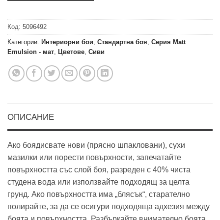
Код:
5096492
Категории:
Интериорни бои
,
Стандартна боя
,
Серия Matt
Emulsion - мат
,
Цветове
,
Сиви
ОПИСАНИЕ
Ако боядисвате нови (прясно шпакловани), сухи
мазилки или порести повърхности, запечатайте
повърхността със слой боя, разреден с 40% чиста
студена вода или използвайте подходящ за целта
грунд. Ако повърхността има „блясък“, старателно
полирайте, за да се осигури подходяща адхезия между
боята и повърхността. Разбъркайте внимателно боята