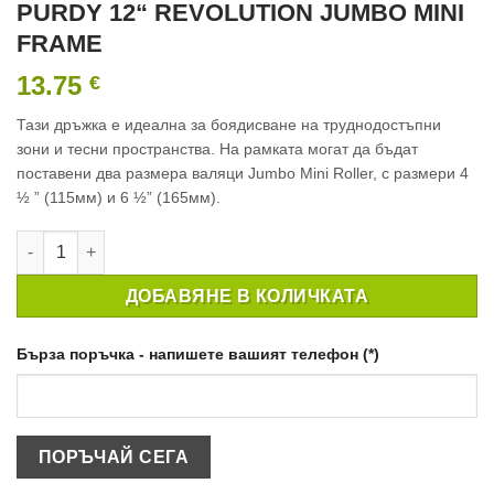
PURDY 12“ REVOLUTION JUMBO MINI
FRAME
13.75
€
Тази дръжка е идеална за боядисване на труднодостъпни
зони и тесни пространства. На рамката могат да бъдат
поставени два размера валяци Jumbo Mini Roller, с размери 4
½ ” (115мм) и 6 ½” (165мм).
количество за 31 CM МИНИ ДРЪЖКА ЗА ВАЛЯК PURDY 12'' 
ДОБАВЯНЕ В КОЛИЧКАТА
Бърза поръчка - напишете вашият телефон (*)