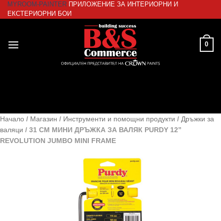
MYROOM-PAINTER
ПРИЛОЖЕНИЕ ЗА ИНТЕРИОРНИ И
Skip
ЕКСТЕРИОРНИ БОИ
to
content
0
Начало
/
Магазин
/
Инструменти и помощни продукти
/
Дръжки за
валяци
/
31 CM МИНИ ДРЪЖКА ЗА ВАЛЯК PURDY 12”
REVOLUTION JUMBO MINI FRAME