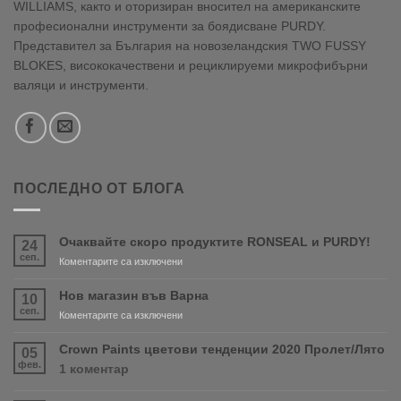
WILLIAMS, както и оторизиран вносител на американските
професионални инструменти за боядисване PURDY.
Представител за България на новозеландския TWO FUSSY
BLOKES, висококачествени и рециклируеми микрофибърни
валяци и инструменти.
ПОСЛЕДНО ОТ БЛОГА
Очаквайте скоро продуктите RONSEAL и PURDY!
24
сеп.
за
Коментарите са изключени
Очаквайте
скоро
Нов магазин във Варна
10
продуктите
сеп.
за
Коментарите са изключени
RONSEAL
Нов
и
магазин
Crown Paints цветови тенденции 2020 Пролет/Лято
05
PURDY!
във
фев.
за
1 коментар
Варна
Crown
Paints