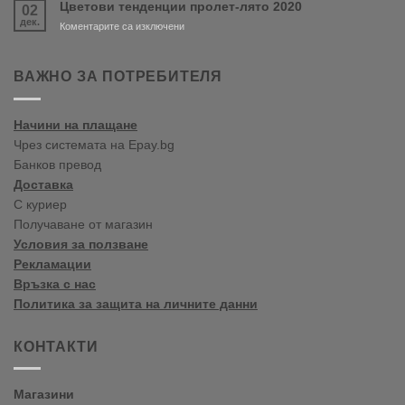
Цветови тенденции пролет-лято 2020
02
цветови
дек.
тенденции
за
Коментарите са изключени
2020
Цветови
Пролет/
тенденции
Лято
пролет-
ВАЖНО ЗА ПОТРЕБИТЕЛЯ
лято
2020
Начини на плащане
Чрез системата на Epay.bg
Банков превод
Доставка
С куриер
Получаване от магазин
Условия за ползване
Рекламации
Връзка с нас
Политика за защита на личните данни
КОНТАКТИ
Магазини