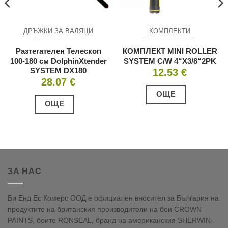
ДРЪЖКИ ЗА ВАЛЯЦИ
КОМПЛЕКТИ
Разтегателен Телескоп
КОМПЛЕКТ MINI ROLLER
100-180 см DolphinXtender
SYSTEM C/W 4“X3/8“2PK
SYSTEM DX180
12.53
€
28.07
€
ОЩЕ
ОЩЕ
ЗА НАС
Би Енд Ес Комерс ООД е официален вносител за България на
продуктите на британския производители на бои CROWN
PAINTS, боите RONSEAL, бранд на американския SHERWIN-