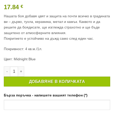
17.84
€
Нашата боя добавя цвят и защита на почти всичко в градината
ви – дърво, тухла, керамика, метал и камък. Каквото и да
решите да боядисате, ще изглежда страхотно и ще бъде
защитено от атмосферните влияния.
Покритието е устойчиво на дъжд само след един час.
Покривност: 4 кв.м./1л.
Цвят: Midnight Blue
количество за БОЯ ЗА ГРАДИНАТА GARDEN PAINT MIDNIGHT
ДОБАВЯНЕ В КОЛИЧКАТА
Бърза поръчка - напишете вашият телефон (*)