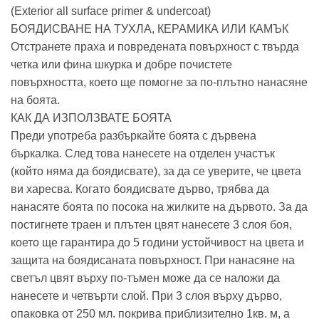
(Exterior all surface primer & undercoat)
БОЯДИСВАНЕ НА ТУХЛА, КЕРАМИКА ИЛИ КАМЪК
Отстранете праха и повредената повърхност с твърда
четка или фина шкурка и добре почистете
повърхността, което ще помогне за по-плътно нанасяне
на боята.
КАК ДА ИЗПОЛЗВАТЕ БОЯТА
Преди употреба разбъркайте боята с дървена
бъркалка. След това нанесете на отделен участък
(който няма да боядисвате), за да се уверите, че цвета
ви харесва. Когато боядисвате дърво, трябва да
нанасяте боята по посока на жилките на дървото. За да
постигнете траен и плътен цвят нанесете 3 слоя боя,
което ще гарантира до 5 години устойчивост на цвета и
защита на боядисаната повърхност. При нанасяне на
светъл цвят върху по-тъмен може да се наложи да
нанесете и четвърти слой. При 3 слоя върху дърво,
опаковка от 250 мл. покрива приблизително 1кв. м, а