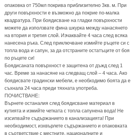
опаковка от 750мл покрива приблизително 3кв. м. При
други повърхности е възможно да покрие по-малка
квадратура. При боядисване на гладки повърхности
можете да използвате фина шкурка между нанасянето
на втория и третия слой. Изчаквайте 4 часа след всяка
нанесена ръка. След приключване измийте ръцете си с
топла вода и сапун, за да отстраните остатъците от боя
по ръцете си!
Боядисаната повърхност е защитена от дъжд след 1
час. Време за нанасяне на следващ слой – 4 часа. Ако
боядисвате градински мебели, е необходимо боята да е
съхнала 24 часа преди тяхната употреба.
ПОЧИСТВАНЕ:
Върнете останалия след боядисване материал в
кутията и измийте четката с топла сапунена вода! Не
изсипвайте съдържанието в канализацията! При
необходимост, изхвърлете съдържанието и опаковката
в съответствие с местните, националните и