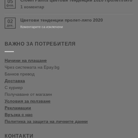
Crown Paints цветови тенденции 2020 Пролет/Лято
05
PURDY!
във
фев.
за
1 коментар
Варна
Crown
Paints
Цветови тенденции пролет-лято 2020
02
цветови
дек.
тенденции
за
Коментарите са изключени
2020
Цветови
Пролет/
тенденции
Лято
пролет-
ВАЖНО ЗА ПОТРЕБИТЕЛЯ
лято
2020
Начини на плащане
Чрез системата на Epay.bg
Банков превод
Доставка
С куриер
Получаване от магазин
Условия за ползване
Рекламации
Връзка с нас
Политика за защита на личните данни
КОНТАКТИ