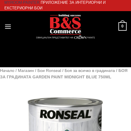
MYROOM-PAINTER
ПРИЛОЖЕНИЕ ЗА ИНТЕРИОРНИ И
Skip
ЕКСТЕРИОРНИ БОИ
to
content
0
Начало
/
Магазин
/
Бои Ronseal
/
Боя за всичко в градината
/
БОЯ
ЗА ГРАДИНАТА GARDEN PAINT MIDNIGHT BLUE 750ML