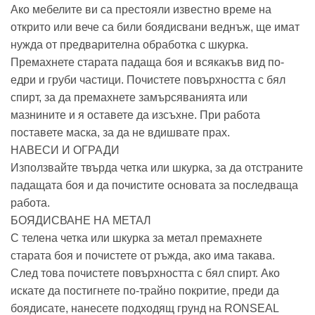
Ако мебелите ви са престояли известно време на
открито или вече са били боядисвани веднъж, ще имат
нужда от предварителна обработка с шкурка.
Премахнете старата падаща боя и всякакъв вид по-
едри и груби частици. Почистете повърхността с бял
спирт, за да премахнете замърсяванията или
мазнините и я оставете да изсъхне. При работа
поставете маска, за да не вдишвате прах.
НАВЕСИ И ОГРАДИ
Използвайте твърда четка или шкурка, за да отстраните
падащата боя и да почистите основата за последваща
работа.
БОЯДИСВАНЕ НА МЕТАЛ
С телена четка или шкурка за метал премахнете
старата боя и почистете от ръжда, ако има такава.
След това почистете повърхността с бял спирт. Ако
искате да постигнете по-трайно покритие, преди да
боядисате, нанесете подходящ грунд на RONSEAL