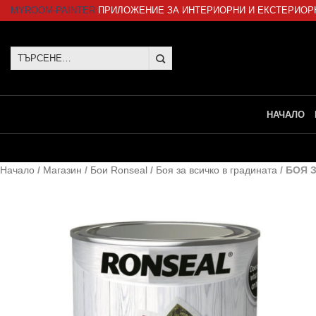
Skip
MYROOM-PAINTER
ПРИЛОЖЕНИЕ ЗА ИНТЕРИОРНИ И ЕКСТЕРИОР
to
content
Търсене
за:
НАЧАЛО
Начало
/
Магазин
/
Бои Ronseal
/
Боя за всичко в градината
/
БОЯ 