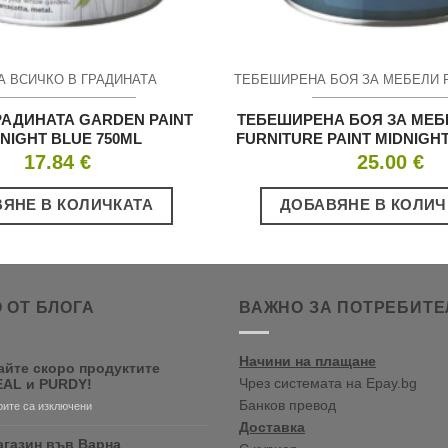
А ВСИЧКО В ГРАДИНАТА
РАДИНАТА GARDEN PAINT
ТЕБЕШИРЕНА БОЯ ЗА МЕБ
NIGHT BLUE 750ML
FURNITURE PAINT MIDNIGH
17.84
€
25.00
€
ЯНЕ В КОЛИЧКАТА
ДОБАВЯНЕ В КОЛИЧ
 ОТ БЛОГА
ВАЖНО ЗА ПОТРЕБИТЕ
Начини на плащане
айте скоро продуктите
Чрез системата на Epay.bg
AL и PURDY!
Банков превод
за
ите са изключени
Очаквайте
Доставка
скоро
агазин във Варна