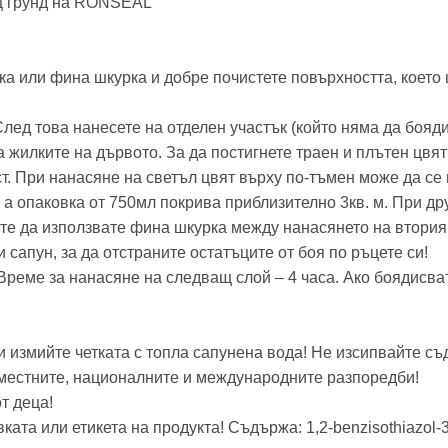
ящ грунд на RONSEAL
ка или фина шкурка и добре почистете повърхността, което 
ед това нанесете на отделен участък (който няма да боядисв
 жилките на дървото. За да постигнете траен и плътен цвят
т. При нанасяне на светъл цвят върху по-тъмен може да се 
, а опаковка от 750мл покрива приблизително 3кв. м. При д
е да използвате фина шкурка между нанасянето на втория и
 сапун, за да отстраните остатъците от боя по ръцете си!
Време за нанасяне на следващ слой – 4 часа. Ако боядисва
и измийте четката с топла сапунена вода! Не изсипвайте с
 местните, националните и международните разпоредби!
т деца!
ата или етикета на продукта! Съдържа: 1,2-benzisothiazol-