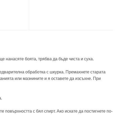
ще нанасяте боята, трябва да бъде чиста и суха.
редварителна обработка с шкурка. Премахнете старата
ванията или мазнините и я оставете да изсъхне. При
а.
е повърхността с бял спирт. Ако искате да постигнете по-