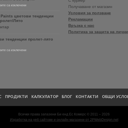
С куриер
продуктите
за
ите са изключени
Получаване от магазин
RONSEAL
Нов
и
Условия за ползване
магазин
 Paints цветови тенденции
PURDY!
Рекламации
във
Пролет/Лято
Варна
Връзка с нас
за
ентар
Crown
Политика за защита на лични
Paints
ви тенденции пролет-лято
цветови
тенденции
2020
за
ите са изключени
Пролет/
Цветови
Лято
тенденции
пролет-
лято
2020
С
ПРОДУКТИ
КАЛКУЛАТОР
БЛОГ
КОНТАКТИ
ОБЩИ УСЛО
Всички права запазени Би енд Ес Комерс © 2011 – 2026
Изработка на уеб сайтове и онлайн магазини от 2PWebDesign.net