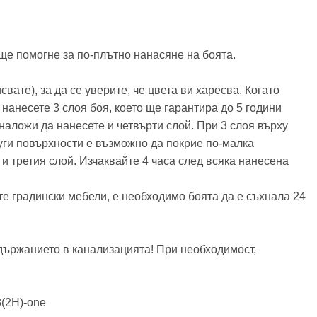
ще помогне за по-плътно нанасяне на боята.
ате), за да се уверите, че цвета ви харесва. Когато
 нанесете 3 слоя боя, което ще гарантира до 5 години
наложи да нанесете и четвърти слой. При 3 слоя върху
руги повърхности е възможно да покрие по-малка
 третия слой. Изчаквайте 4 часа след всяка нанесена
те градински мебели, е необходимо боята да е съхнала 24
ъдържанието в канализацията! При необходимост,
3(2H)-one