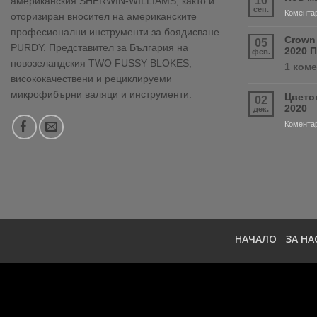
10
американския SHERWIN-WILLIAMS, както и
сеп.
Коментар
оторизиран вносител на американските
професионални инструменти за боядисване
Crown
05
PURDY. Представител за България на
2020 
фев.
новозеландския TWO FUSSY BLOKES,
1 ком
висококачествени и рециклируеми
микрофибърни валяци и инструменти.
Цвето
02
2020
дек.
Коментар
НАЧАЛО
ЗА НА