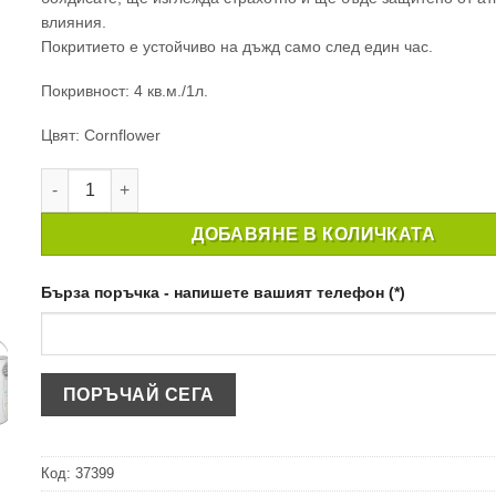
влияния.
Покритието е устойчиво на дъжд само след един час.
Покривност: 4 кв.м./1л.
Цвят: Cornflower
количество за БОЯ ЗА ГРАДИНАТА GARDEN PAINT CORN
ДОБАВЯНЕ В КОЛИЧКАТА
Бърза поръчка - напишете вашият телефон (*)
Код:
37399