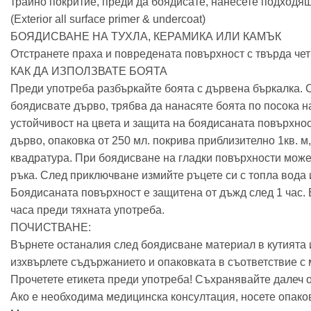
трайно покритие, преди да боядисате, нанесете подход
(Exterior all surface primer & undercoat)
БОЯДИСВАНЕ НА ТУХЛА, КЕРАМИКА ИЛИ КАМЪК
Отстранете праха и повредената повърхност с твърда чет
КАК ДА ИЗПОЛЗВАТЕ БОЯТА
Преди употреба разбъркайте боята с дървена бъркалка. Сл
боядисвате дърво, трябва да нанасяте боята по посока на
устойчивост на цвета и защита на боядисаната повърхнос
дърво, опаковка от 250 мл. покрива приблизително 1кв. м
квадратура. При боядисване на гладки повърхности может
ръка. След приключване измийте ръцете си с топла вода и
Боядисаната повърхност е защитена от дъжд след 1 час. 
часа преди тяхната употреба.
ПОЧИСТВАНЕ:
Върнете останалия след боядисване материал в кутията 
изхвърлете съдържанието и опаковката в съответствие с
Прочетете етикета преди употреба! Съхранявайте далеч о
Ако е необходима медицинска консултация, носете опаковк