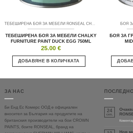
ТЕБЕШИРЕНА БОЯ ЗА МЕБЕЛИ RONSEAL CHALKY FURNITURE PAINT
БОЯ З
ТЕБЕШИРЕНА БОЯ ЗА МЕБЕЛИ CHALKY
БОЯ ЗА Г
FURNITURE PAINT DUCK EGG 750ML
MID
25.00
€
ДОБАВЯНЕ В КОЛИЧКАТА
ДОБАВ
ЗА НАС
ПОСЛЕДНО
Би Енд Ес Комерс ООД е официален
Очакв
24
вносител за България на продуктите на
RONSE
сеп.
британския производители на бои CROWN
Коментар
PAINTS, боите RONSEAL, бранд на
Нов м