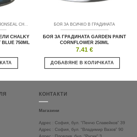
ТЕБЕШИРЕНА БОЯ ЗА МЕБЕЛИ RONSEAL CHALKY FURNITURE PAINT
БОЯ ЗА ВСИЧКО В ГРАДИНАТА
ЕЛИ CHALKY
БОЯ ЗА ГРАДИНАТА GARDEN PAINT
T BLUE 750ML
CORNFLOWER 250ML
7.41
€
КАТА
ДОБАВЯНЕ В КОЛИЧКАТА
ЛЯ
КОНТАКТИ
Магазини
Адрес : София, бул. “Пенчо Славейков” 39
Адрес : София, бул. “Владимир Вазов” 90
Адрес : Пловдив, бул. "Руски" 3