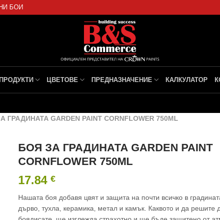
НИ БОИ
ПРОДУКТИ
ЦВЕТОВЕ
ПРЕДНАЗНАЧЕНИЕ
КАЛКУЛАТОР
К
ЗА ГРАДИНАТА GARDEN PAINT CORNFLOWER 750ML
БОЯ ЗА ГРАДИНАТА GARDEN PAINT
CORNFLOWER 750ML
17.84
€
Нашата боя добавя цвят и защита на почти всичко в градинат
дърво, тухла, керамика, метал и камък. Каквото и да решите 
боядисате, ще изглежда страхотно и ще бъде защитено от а