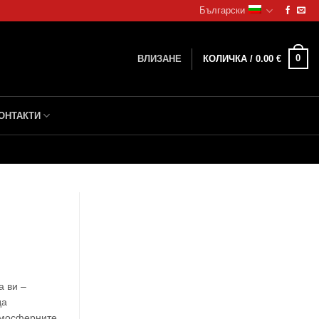
Български
0
ВЛИЗАНЕ
КОЛИЧКА /
0.00
€
ОНТАКТИ
а ви –
да
тмосферните