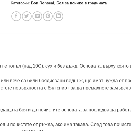
Категории:
Бои Ronseal
,
Боя за всичко в градината
 е топъл (над 10C), сух и без дъжд. Основата, върху която 
о или вече са били боядисвани веднъж, ще имат нужда от п
стете повърхността с бял спирт, за да премахнете замърся
падащата боя и да почистите основата за последваща работ
я и почистете от ръжда, ако има такава. След това почистет