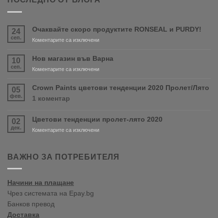
Очаквайте скоро продуктите RONSEAL и PURDY!
24
сеп.
за
Коментарите са изключени
Очаквайте
скоро
Нов магазин във Варна
10
продуктите
сеп.
за
Коментарите са изключени
RONSEAL
Нов
и
магазин
Crown Paints цветови тенденции 2020 Пролет/Лято
05
PURDY!
във
фев.
за
1 коментар
Варна
Crown
Paints
Цветови тенденции пролет-лято 2020
02
цветови
дек.
тенденции
за
Коментарите са изключени
2020
Цветови
Пролет/
тенденции
Лято
пролет-
ВАЖНО ЗА ПОТРЕБИТЕЛЯ
лято
2020
Начини на плащане
Чрез системата на Epay.bg
Банков превод
Доставка