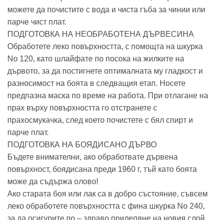
можете да почистите с вода и чиста гъба за чинии или
парче чист плат.
ПОДГОТОВКА НА НЕОБРАБОТЕНА ДЪРВЕСИНА
Обработете леко повърхността, с помощта на шкурка
No 120, като шлайфате по посока на жилките на
дървото, за да постигнете оптималната му гладкост и
разносимост на боята в следващия етап. Носете
предпазна маска по време на работа. При отлагане на
прах върху повърхността го отстранете с
прахосмукачка, след което почистете с бял спирт и
парче плат.
ПОДГОТОВКА НА БОЯДИСАНО ДЪРВО
Бъдете внимателни, ако обработвате дървена
повърхност, боядисана преди 1960 г, тъй като боята
може да съдържа олово!
Ако старата боя или лак са в добро състояние, съвсем
леко обработете повърхността с фина шкурка No 240,
за да осигурите по – здраво прилепяне на новия слой