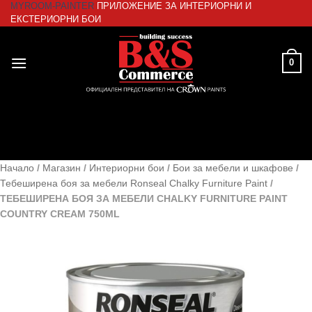
MYROOM-PAINTER
ПРИЛОЖЕНИЕ ЗА ИНТЕРИОРНИ И
Skip
ЕКСТЕРИОРНИ БОИ
to
content
0
Начало
/
Магазин
/
Интериорни бои
/
Бои за мебели и шкафове
/
Тебеширена боя за мебели Ronseal Chalky Furniture Paint
/
ТЕБЕШИРЕНА БОЯ ЗА МЕБЕЛИ CHALKY FURNITURE PAINT
COUNTRY CREAM 750ML