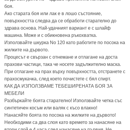
боя.
Ако старата боя или лак е в лошо състояние,
повърхността следва да се обработи старателно до
здрава основа. Най-удачният вариант е с шлайф
машина. Може и с обикновена ръкохватка.
Използвайте шкурка No 120 като работите по посока на
жилките на дървото.
Процесът е свързан с отнемане и отлагане на доста
прахови частици, така че носете задължително маска.
При отлагане на прах върху повърхността, отстранете с
прахосмукачка, след което почистете с бял спирт.
КАК ДА ИЗПОЛЗВАМЕ ТЕБЕШИРЕНАТА БОЯ ЗА
МЕБЕЛИ
Разбъркайте боята старателно! Използвайте четка със
синтетичен косъм или валяк с късо влакно!
Нанасяйте боята по посока на жилките на дървото!
Необходими са два слоя като времето за нанасяне на
втори слой е 4 часа след нанасяне на първия. Не