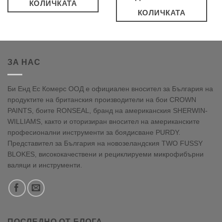
КОЛИЧКАТА
КОЛИЧКАТА
ЗА НАС
Би Енд Ес Комерс ООД е официален вносител за България на
продуктите на британския производители на бои CROWN
PAINTS, боите RONSEAL, бранд на американския SHERWIN-
WILLIAMS, както и оторизиран вносител на американските
професионални инструменти за боядисване PURDY.
Представител за България на новозеландския TWO FUSSY
BLOKES, висококачествени и рециклируеми микрофибърни
валяци и инструменти.
ПОСЛЕДНО ОТ БЛОГА