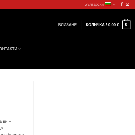
Български
0
ВЛИЗАНЕ
КОЛИЧКА /
0.00
€
ОНТАКТИ
а ви –
да
тмосферните