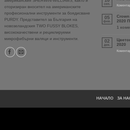
10
американския SHERWIN-WILLIAMS, както и
сеп.
Коментар
оторизиран вносител на американските
професионални инструменти за боядисване
Crown
05
PURDY. Представител за България на
2020 
фев.
новозеландския TWO FUSSY BLOKES,
1 ком
висококачествени и рециклируеми
микрофибърни валяци и инструменти.
Цвето
02
2020
дек.
Коментар
НАЧАЛО
ЗА НА