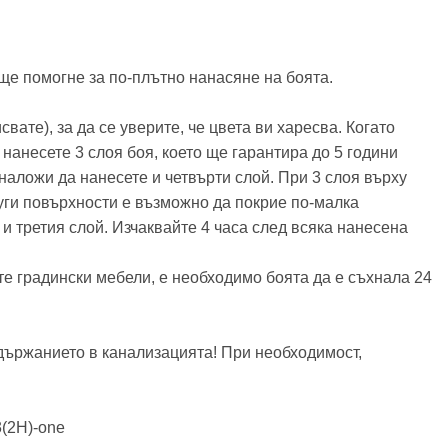
ще помогне за по-плътно нанасяне на боята.
ате), за да се уверите, че цвета ви харесва. Когато
 нанесете 3 слоя боя, което ще гарантира до 5 години
наложи да нанесете и четвърти слой. При 3 слоя върху
руги повърхности е възможно да покрие по-малка
 третия слой. Изчаквайте 4 часа след всяка нанесена
те градински мебели, е необходимо боята да е съхнала 24
ъдържанието в канализацията! При необходимост,
3(2H)-one