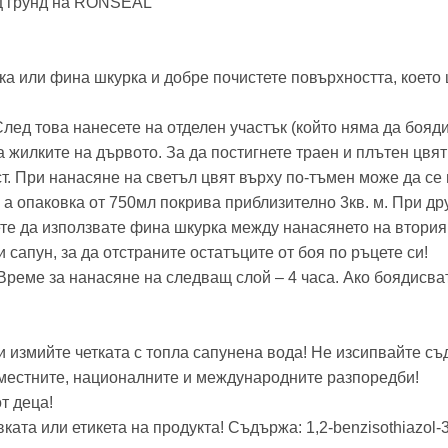
ящ грунд на RONSEAL
ка или фина шкурка и добре почистете повърхността, което 
ед това нанесете на отделен участък (който няма да боядисв
 жилките на дървото. За да постигнете траен и плътен цвят
т. При нанасяне на светъл цвят върху по-тъмен може да се 
, а опаковка от 750мл покрива приблизително 3кв. м. При д
е да използвате фина шкурка между нанасянето на втория и
 сапун, за да отстраните остатъците от боя по ръцете си!
Време за нанасяне на следващ слой – 4 часа. Ако боядисва
и измийте четката с топла сапунена вода! Не изсипвайте с
 местните, националните и международните разпоредби!
т деца!
ата или етикета на продукта! Съдържа: 1,2-benzisothiazol-