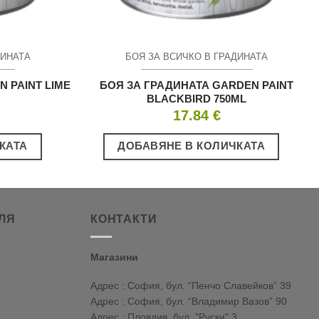
ДИНАТА
БОЯ ЗА ВСИЧКО В ГРАДИНАТА
 PAINT LIME
БОЯ ЗА ГРАДИНАТА GARDEN PAINT
BLACKBIRD 750ML
17.84
€
КАТА
ДОБАВЯНЕ В КОЛИЧКАТА
ЛЯ
КОНТАКТИ
Магазини
Адрес : София, бул. “Пенчо Славейков” 39
Адрес : София, бул. “Владимир Вазов” 90
Адрес : Пловдив, бул. "Руски" 3