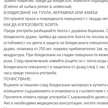
трайно покритие, преди да боядисате, нанесете подход
(Exterior all surface primer & undercoat)
БОЯДИСВАНЕ НА ТУХЛА, КЕРАМИКА ИЛИ КАМЪК
Отстранете праха и повредената повърхност с твърда чет
КАК ДА ИЗПОЛЗВАТЕ БОЯТА
Преди употреба разбъркайте боята с дървена бъркалка. Сл
боядисвате дърво, трябва да нанасяте боята по посока на
устойчивост на цвета и защита на боядисаната повърхнос
дърво, опаковка от 250 мл. покрива приблизително 1кв. м
квадратура. При боядисване на гладки повърхности может
ръка. След приключване измийте ръцете си с топла вода и
Боядисаната повърхност е защитена от дъжд след 1 час. 
часа преди тяхната употреба.
ПОЧИСТВАНЕ:
Върнете останалия след боядисване материал в кутията 
изхвърлете съдържанието и опаковката в съответствие с
Прочетете етикета преди употреба! Съхранявайте далеч о
Ако е необходима медицинска консултация, носете опаковк