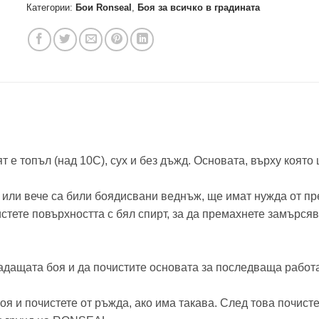
Категории:
Бои Ronseal
,
Боя за всичко в градината
 е топъл (над 10C), сух и без дъжд. Основата, върху която 
о или вече са били боядисвани веднъж, ще имат нужда от п
стете повърхността с бял спирт, за да премахнете замърся
падащата боя и да почистите основата за последваща работ
я и почистете от ръжда, ако има такава. След това почистет