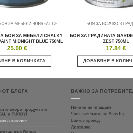
ТЕБЕШИРЕНА БОЯ ЗА МЕБЕЛИ RONSEAL CHALKY FURNITURE PAINT
БОЯ ЗА ВСИЧКО В ГРА
А БОЯ ЗА МЕБЕЛИ CHALKY
БОЯ ЗА ГРАДИНАТА GARDEN
AINT MIDNIGHT BLUE 750ML
ZEST 750ML
25.00
€
17.84
€
ЯНЕ В КОЛИЧКАТА
ДОБАВЯНЕ В КОЛИЧ
 ОТ БЛОГА
ВАЖНО ЗА ПОТРЕБИТЕ
Начини на плащане
айте скоро продуктите
Чрез системата на Epay.bg
AL и PURDY!
Банков превод
за
ите са изключени
Очаквайте
Доставка
скоро
агазин във Варна