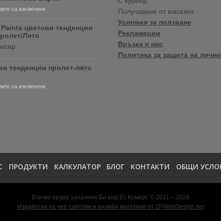
С куриер
продуктите
за
ите са изключени
Получаване от магазин
RONSEAL
Нов
и
Условия за ползване
магазин
 Paints цветови тенденции
PURDY!
Рекламации
във
Пролет/Лято
Варна
Връзка с нас
за
ентар
Crown
Политика за защита на лични
Paints
ви тенденции пролет-лято
цветови
тенденции
2020
за
ите са изключени
Пролет/
Цветови
Лято
тенденции
пролет-
лято
2020
С
ПРОДУКТИ
КАЛКУЛАТОР
БЛОГ
КОНТАКТИ
ОБЩИ УСЛО
Всички права запазени Би енд Ес Комерс © 2011 – 2026
Изработка на уеб сайтове и онлайн магазини от 2PWebDesign.net