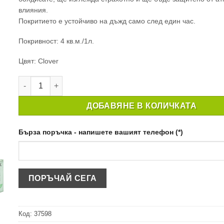
влияния.
Покритието е устойчиво на дъжд само след един час.
Покривност: 4 кв.м./1л.
Цвят: Clover
количество за БОЯ ЗА ГРАДИНАТА GARDEN PAINT CLOVE
ДОБАВЯНЕ В КОЛИЧКАТА
Бърза поръчка - напишете вашият телефон (*)
Код:
37598