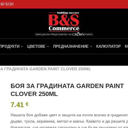
НИ БОИ
ПРОДУКТИ
ЦВЕТОВЕ
ПРЕДНАЗНАЧЕНИЕ
КАЛКУЛАТОР
К
ЗА ГРАДИНАТА GARDEN PAINT CLOVER 250ML
БОЯ ЗА ГРАДИНАТА GARDEN PAINT
CLOVER 250ML
7.41
€
Нашата боя добавя цвят и защита на почти всичко в градинат
дърво, тухла, керамика, метал и камък. Каквото и да решите 
боядисате, ще изглежда страхотно и ще бъде защитено от а