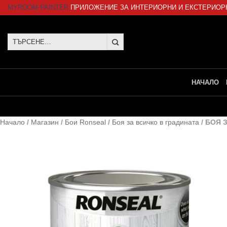
Skip
MYROOM-PAINTER
ПРИЛОЖЕНИЕ ЗА ИНТЕРИОРНИ И ЕКСТЕРИОР
to
content
Търсене
за:
НАЧАЛО
Начало
/
Магазин
/
Бои Ronseal
/
Боя за всичко в градината
/
БОЯ 