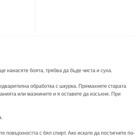
ще нанасяте боята, трябва да бъде чиста и суха.
редварителна обработка с шкурка. Премахнете старата
ванията или мазнините и я оставете да изсъхне. При
а.
е повърхността с бял спирт. Ако искате да постигнете по-