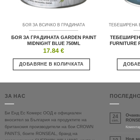
БОЯ ЗА ВСИЧКО В ГРАДИНАТА
БОЯ ЗА ГРАДИНАТА GARDEN PAINT
ТЕБЕШИРЕН
MIDNIGHT BLUE 750ML
FURNITURE P
17.84
€
ДОБАВЯНЕ В КОЛИЧКАТА
ДОБАВ
ЗА НАС
ПОСЛЕДНО
Би Енд Ес Комерс ООД е официален
Очакв
24
вносител за България на продуктите на
RONSE
сеп.
британския производители на бои CROWN
Коментар
PAINTS, боите RONSEAL, бранд на
Нов м