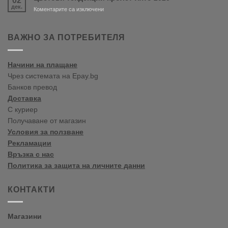
02
цветови
дек.
тенденции
за
Коментарите са изключени
2020
Цветови
Пролет/
тенденции
Лято
пролет-
ВАЖНО ЗА ПОТРЕБИТЕЛЯ
лято
2020
Начини на плащане
Чрез системата на Epay.bg
Банков превод
Доставка
С куриер
Получаване от магазин
Условия за ползване
Рекламации
Връзка с нас
Политика за защита на личните данни
КОНТАКТИ
Магазини