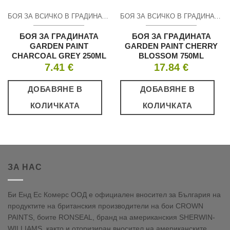
БОЯ ЗА ВСИЧКО В ГРАДИНАТА
БОЯ ЗА ВСИЧКО В ГРАДИНАТА
БОЯ ЗА ГРАДИНАТА
БОЯ ЗА ГРАДИНАТА
GARDEN PAINT
GARDEN PAINT CHERRY
CHARCOAL GREY 250ML
BLOSSOM 750ML
7.41
€
17.84
€
ДОБАВЯНЕ В
ДОБАВЯНЕ В
КОЛИЧКАТА
КОЛИЧКАТА
ЗА НАС
Би Енд Ес Комерс ООД е официален вносител за България на
продуктите на британския производители на бои CROWN
PAINTS, боите RONSEAL, бранд на американския SHERWIN-
WILLIAMS, както и оторизиран вносител на американските