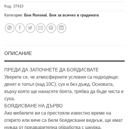
Код:
37410
Категории:
Бои Ronseal
,
Боя за всичко в градината
ОПИСАНИЕ
ПРЕДИ ДА ЗАПОЧНЕТЕ ДА БОЯДИСВАТЕ
Уверете се, че атмосферните условия са подходящи:
денят е топъл (над 10C), сух и без дъжд. Основата,
върху която ще нанасяте боята, трябва да бъде чиста и
суха.
БОЯДИСВАНЕ НА ДЪРВО
Ако мебелите ви са престояли известно време на
открито или вече са били боядисвани веднъж, ще имат
нужда от предварителна обработка с шкурка.