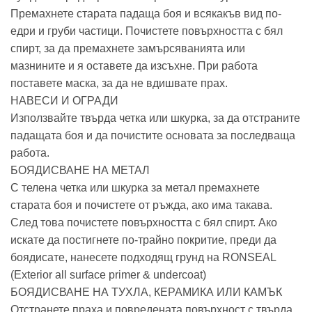
Премахнете старата падаща боя и всякакъв вид по-
едри и груби частици. Почистете повърхността с бял
спирт, за да премахнете замърсяванията или
мазнините и я оставете да изсъхне. При работа
поставете маска, за да не вдишвате прах.
НАВЕСИ И ОГРАДИ
Използвайте твърда четка или шкурка, за да отстраните
падащата боя и да почистите основата за последваща
работа.
БОЯДИСВАНЕ НА МЕТАЛ
С телена четка или шкурка за метал премахнете
старата боя и почистете от ръжда, ако има такава.
След това почистете повърхността с бял спирт. Ако
искате да постигнете по-трайно покритие, преди да
боядисате, нанесете подходящ грунд на RONSEAL
(Exterior all surface primer & undercoat)
БОЯДИСВАНЕ НА ТУХЛА, КЕРАМИКА ИЛИ КАМЪК
Отстранете праха и повредената повърхност с твърда