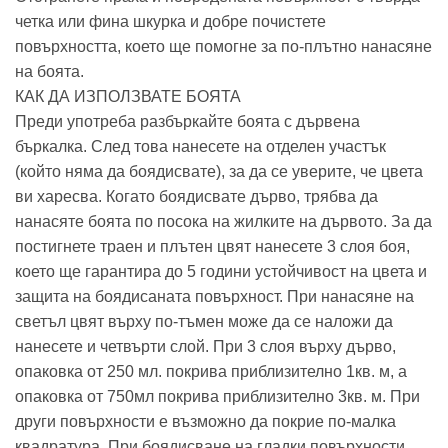
четка или фина шкурка и добре почистете
повърхността, което ще помогне за по-плътно нанасяне
на боята.
КАК ДА ИЗПОЛЗВАТЕ БОЯТА
Преди употреба разбъркайте боята с дървена
бъркалка. След това нанесете на отделен участък
(който няма да боядисвате), за да се уверите, че цвета
ви харесва. Когато боядисвате дърво, трябва да
нанасяте боята по посока на жилките на дървото. За да
постигнете траен и плътен цвят нанесете 3 слоя боя,
което ще гарантира до 5 години устойчивост на цвета и
защита на боядисаната повърхност. При нанасяне на
светъл цвят върху по-тъмен може да се наложи да
нанесете и четвърти слой. При 3 слоя върху дърво,
опаковка от 250 мл. покрива приблизително 1кв. м, а
опаковка от 750мл покрива приблизително 3кв. м. При
други повърхности е възможно да покрие по-малка
квадратура. При боядисване на гладки повърхности