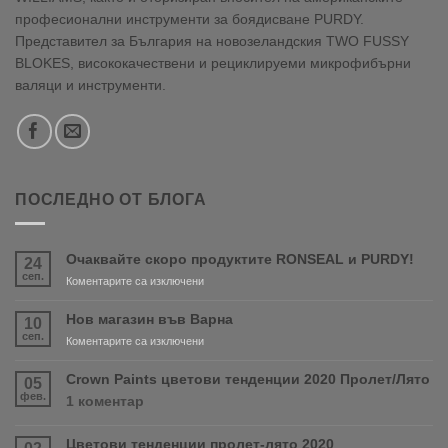
професионални инструменти за боядисване PURDY.
Представител за България на новозеландския TWO FUSSY
BLOKES, висококачествени и рециклируеми микрофибърни
валяци и инструменти.
ПОСЛЕДНО ОТ БЛОГА
Очаквайте скоро продуктите RONSEAL и PURDY!
24
сеп.
за
Коментарите са изключени
Очаквайте
скоро
Нов магазин във Варна
10
продуктите
сеп.
за
Коментарите са изключени
RONSEAL
Нов
и
магазин
Crown Paints цветови тенденции 2020 Пролет/Лято
05
PURDY!
във
фев.
за
1 коментар
Варна
Crown
Paints
Цветови тенденции пролет-лято 2020