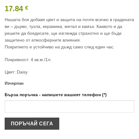
17.84
€
Нашата боя добавя цвят и защита на почти всичко в градината
ви – дърво, тухла, керамика, метал и камък. Каквото и да
решите да боядисате, ще изглежда страхотно и ще бъде
защитено от атмосферните влияния.
Покритието е устойчиво на дъжд само след един час.
Покривност: 4 кв.м./1л.
Цвят: Daisy
Изчерпан
Бърза поръчка - напишете вашият телефон (*)