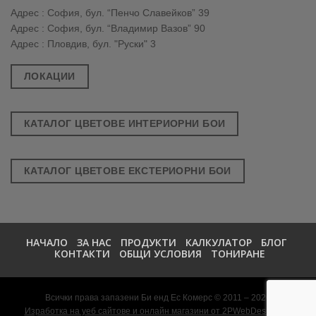
Адрес : София, бул. “Пенчо Славейков” 39
Адрес : София, бул. “Владимир Вазов” 90
Адрес : Пловдив, бул. "Руски" 3
ЛОКАЦИИ
КАТАЛОГ ЦВЕТОВЕ ИНТЕРИОРНИ БОИ
КАТАЛОГ ЦВЕТОВЕ ЕКСТЕРИОРНИ БОИ
НАЧАЛО
ЗА НАС
ПРОДУКТИ
КАЛКУЛАТОР
БЛОГ
КОНТАКТИ
ОБЩИ УСЛОВИЯ
ТОНИРАНЕ
Всички права запазени Би енд Ес Комерс © 2011 – 2026
Изработка на уеб сайтове и онлайн магазини от 2PWebDesign.net