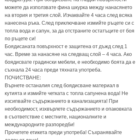
можете да използвате фина шкурка между нанасянето
на втория и третия слой. Изчаквайте 4 часа след всяка
нанесена ръка. След приключване измийте ръцете си с
топла вода и сапун, за да отстраните остатъците от боя
по ръцете си!
Боядисаната повърхност е защитена от дъжд след 1
час. Време за нанасяне на следващ слой – 4 часа. Ако
боядисвате градински мебели, е необходимо боята да е
съхнала 24 часа преди тяхната употреба.
ПОЧИСТВАНЕ:
Върнете останалия след боядисване материал в
кутията и измийте четката с топла сапунена вода! Не
изсипвайте съдържанието в канализацията! При
необходимост, изхвърлете съдържанието и опаковката
в съответствие с местните, националните и
международните разпоредби!
Прочетете етикета преди употреба! Съхранявайте