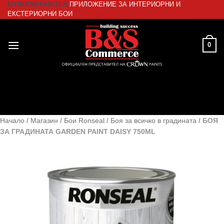
MYROOM-PAINTER
ПРИЛОЖЕНИЕ ЗА ИНТЕРИОРНИ И
Skip
ЕКСТЕРИОРНИ БОИ
to
content
0
Начало
/
Магазин
/
Бои Ronseal
/
Боя за всичко в градината
/
БОЯ
ЗА ГРАДИНАТА GARDEN PAINT DAISY 750ML