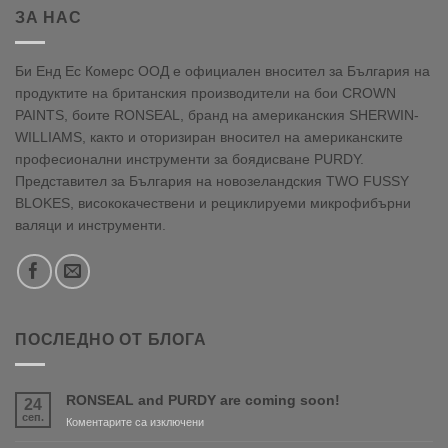
ЗА НАС
Би Енд Ес Комерс ООД е официален вносител за България на
продуктите на британския производители на бои CROWN
PAINTS, боите RONSEAL, бранд на американския SHERWIN-
WILLIAMS, както и оторизиран вносител на американските
професионални инструменти за боядисване PURDY.
Представител за България на новозеландския TWO FUSSY
BLOKES, висококачествени и рециклируеми микрофибърни
валяци и инструменти.
ПОСЛЕДНО ОТ БЛОГА
RONSEAL and PURDY are coming soon!
24
сеп.
за
Коментарите са изключени
RONSEAL