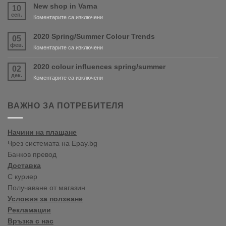
and
New shop in Varna
10
PURDY
сеп.
за
Коментарите са изключени
are
New
coming
shop
2020 Spring/Summer Colour Trends
05
soon!
in
фев.
за
Коментарите са изключени
Varna
2020
Spring/Summer
2020 colour influences spring/summer
02
Colour
дек.
за
Коментарите са изключени
Trends
2020
colour
influences
ВАЖНО ЗА ПОТРЕБИТЕЛЯ
spring/summer
Начини на плащане
Чрез системата на Epay.bg
Банков превод
Доставка
С куриер
Получаване от магазин
Условия за ползване
Рекламации
Връзка с нас