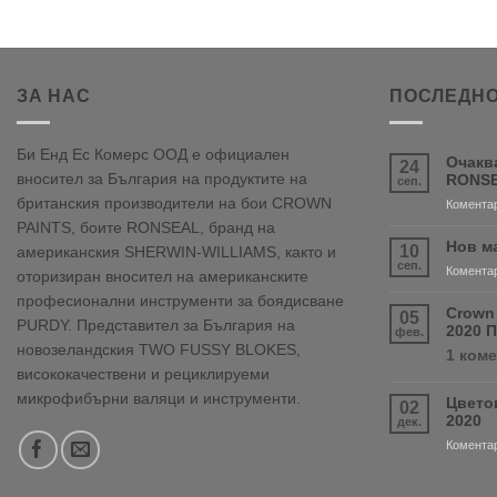
ЗА НАС
ПОСЛЕДНО
Би Енд Ес Комерс ООД е официален
Очакв
24
вносител за България на продуктите на
RONSE
сеп.
британския производители на бои CROWN
Коментар
PAINTS, боите RONSEAL, бранд на
Нов м
10
американския SHERWIN-WILLIAMS, както и
сеп.
Коментар
оторизиран вносител на американските
професионални инструменти за боядисване
Crown
05
PURDY. Представител за България на
2020 
фев.
новозеландския TWO FUSSY BLOKES,
1 ком
висококачествени и рециклируеми
микрофибърни валяци и инструменти.
Цвето
02
2020
дек.
Коментар