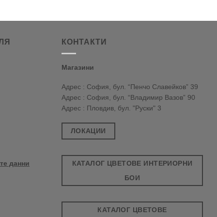
ЛЯ
КОНТАКТИ
Магазини
Адрес : София, бул. “Пенчо Славейков” 39
Адрес : София, бул. “Владимир Вазов” 90
Адрес : Пловдив, бул. "Руски" 3
ЛОКАЦИИ
КАТАЛОГ ЦВЕТОВЕ ИНТЕРИОРНИ
те данни
БОИ
КАТАЛОГ ЦВЕТОВЕ