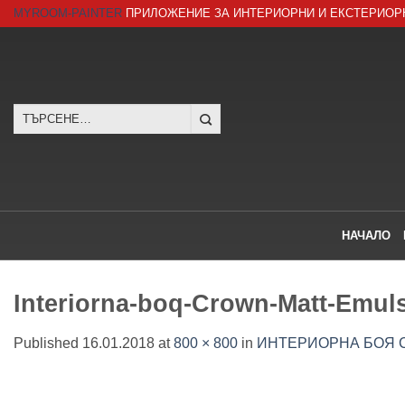
Skip
MYROOM-PAINTER
ПРИЛОЖЕНИЕ ЗА ИНТЕРИОРНИ И ЕКСТЕРИОР
to
content
Търсене
за:
НАЧАЛО
Interiorna-boq-Crown-Matt-Emul
Published
16.01.2018
at
800 × 800
in
ИНТЕРИОРНА БОЯ CR