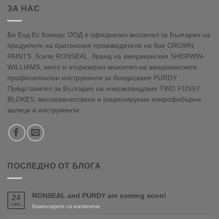
ЗА НАС
Би Енд Ес Комерс ООД е официален вносител за България на
продуктите на британския производители на бои CROWN
PAINTS, боите RONSEAL, бранд на американския SHERWIN-
WILLIAMS, както и оторизиран вносител на американските
професионални инструменти за боядисване PURDY.
Представител за България на новозеландския TWO FUSSY
BLOKES, висококачествени и рециклируеми микрофибърни
валяци и инструменти.
ПОСЛЕДНО ОТ БЛОГА
RONSEAL and PURDY are coming soon!
24
сеп.
за
Коментарите са изключени
RONSEAL