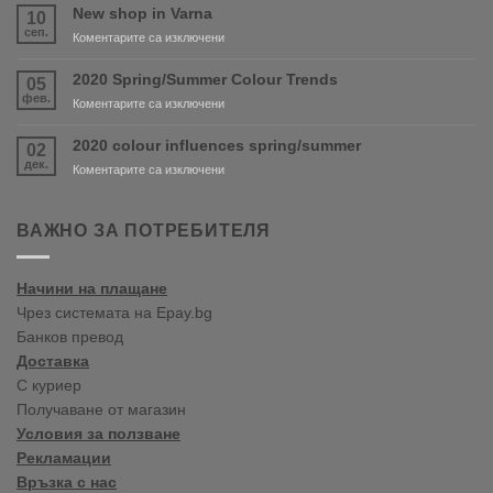
and
New shop in Varna
10
PURDY
сеп.
за
Коментарите са изключени
are
New
coming
shop
2020 Spring/Summer Colour Trends
05
soon!
in
фев.
за
Коментарите са изключени
Varna
2020
Spring/Summer
2020 colour influences spring/summer
02
Colour
дек.
за
Коментарите са изключени
Trends
2020
colour
influences
ВАЖНО ЗА ПОТРЕБИТЕЛЯ
spring/summer
Начини на плащане
Чрез системата на Epay.bg
Банков превод
Доставка
С куриер
Получаване от магазин
Условия за ползване
Рекламации
Връзка с нас