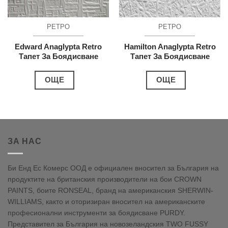
РЕТРО
РЕТРО
Edward Anaglypta Retro
Hamilton Anaglypta Retro
Тапет За Боядисване
Тапет За Боядисване
ОЩЕ
ОЩЕ
ЗА НАС
Би Енд Ес Комерс ООД е официален вносител за България на
продуктите на британския производители на бои CROWN
PAINTS, боите RONSEAL, бранд на американския SHERWIN-
WILLIAMS, както и оторизиран вносител на американските
професионални инструменти за боядисване PURDY.
Представител за България на новозеландския TWO FUSSY