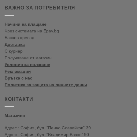
Пролет/
тенденции
Лято
пролет-
ВАЖНО ЗА ПОТРЕБИТЕЛЯ
лято
2020
Начини на плащане
Чрез системата на Epay.bg
Банков превод
Доставка
С куриер
Получаване от магазин
Условия за ползване
Рекламации
Връзка с нас
Политика за защита на личните данни
КОНТАКТИ
Магазини
Адрес : София, бул. “Пенчо Славейков” 39
Адрес : София, бул. “Владимир Вазов” 90