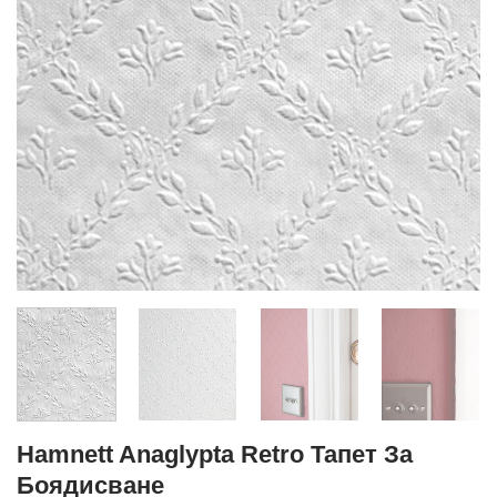
Hamnett Anaglypta Retro Тапет За
Боядисване