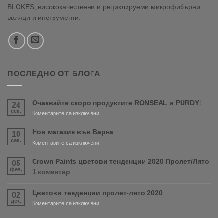
BLOKES, висококачествени и рециклируеми микрофибърни
валяци и инструменти.
ПОСЛЕДНО ОТ БЛОГА
Очаквайте скоро продуктите RONSEAL и PURDY!
24
сеп.
за
Коментарите са изключени
Очаквайте
скоро
Нов магазин във Варна
10
продуктите
сеп.
за
Коментарите са изключени
RONSEAL
Нов
и
магазин
Crown Paints цветови тенденции 2020 Пролет/Лято
05
PURDY!
във
фев.
за
1 коментар
Варна
Crown
Paints
Цветови тенденции пролет-лято 2020
02
цветови
дек.
тенденции
за
Коментарите са изключени
2020
Цветови