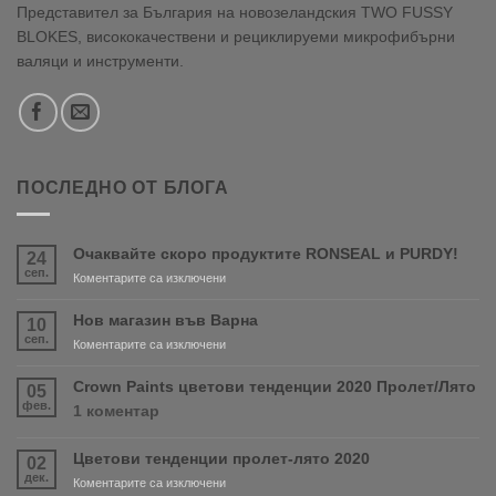
Представител за България на новозеландския TWO FUSSY
BLOKES, висококачествени и рециклируеми микрофибърни
валяци и инструменти.
ПОСЛЕДНО ОТ БЛОГА
Очаквайте скоро продуктите RONSEAL и PURDY!
24
сеп.
за
Коментарите са изключени
Очаквайте
скоро
Нов магазин във Варна
10
продуктите
сеп.
за
Коментарите са изключени
RONSEAL
Нов
и
магазин
Crown Paints цветови тенденции 2020 Пролет/Лято
05
PURDY!
във
фев.
за
1 коментар
Варна
Crown
Paints
Цветови тенденции пролет-лято 2020
02
цветови
дек.
тенденции
за
Коментарите са изключени