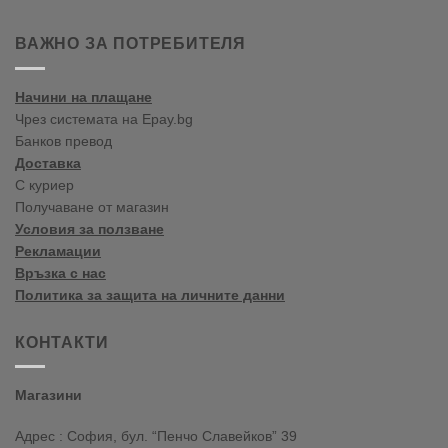
2020
Цветови
Пролет/
тенденции
Лято
пролет-
ВАЖНО ЗА ПОТРЕБИТЕЛЯ
лято
2020
Начини на плащане
Чрез системата на Epay.bg
Банков превод
Доставка
С куриер
Получаване от магазин
Условия за ползване
Рекламации
Връзка с нас
Политика за защита на личните данни
КОНТАКТИ
Магазини
Адрес : София, бул. “Пенчо Славейков” 39