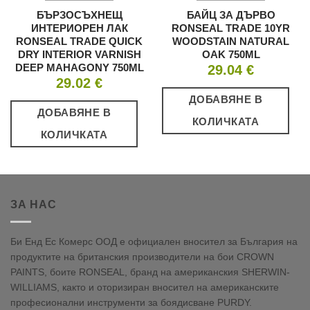
БЪРЗОСЪХНЕЩ
БАЙЦ ЗА ДЪРВО
ИНТЕРИОРЕН ЛАК
RONSEAL TRADE 10YR
RONSEAL TRADE QUICK
WOODSTAIN NATURAL
DRY INTERIOR VARNISH
OAK 750ML
DEEP MAHAGONY 750ML
29.04
€
29.02
€
ДОБАВЯНЕ В
ДОБАВЯНЕ В
КОЛИЧКАТА
КОЛИЧКАТА
ЗА НАС
Би Енд Ес Комерс ООД е официален вносител за България на
продуктите на британския производители на бои CROWN
PAINTS, боите RONSEAL, бранд на американския SHERWIN-
WILLIAMS, както и оторизиран вносител на американските
професионални инструменти за боядисване PURDY.