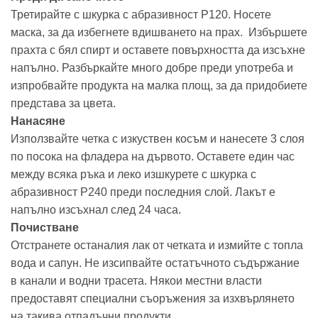
Третирайте с шкурка с абразивност Р120. Носете
маска, за да избегнете вдишването на прах. Избършете
прахта с бял спирт и оставете повърхността да изсъхне
напълно. Разбъркайте много добре преди употреба и
изпробвайте продукта на малка площ, за да придобиете
представа за цвета.
Нанасяне
Използвайте четка с изкуствен косъм и нанесете 3 слоя
по посока на фладера на дървото. Оставете един час
между всяка ръка и леко изшкурете с шкурка с
абразивност Р240 преди последния слой. Лакът е
напълно изсъхнал след 24 часа.
Почистване
Отстранете останалия лак от четката и измийте с топла
вода и сапун. Не изсипвайте остатъчното съдържание
в канали и водни трасета. Някои местни власти
предоставят специални съоръжения за изхвърлянето
на такива отпадъчни продукти.