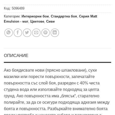
Код:
5096489
Категории:
Интериорни бои
,
Стандартна боя
,
Серия Matt
Emulsion - мат
,
Цветове
,
Сиви
ОПИСАНИЕ
Ако боядисвате нови (прясно шпакловани), сухи
мазилки или порести повърхности, запечатайте
повърхността със слой боя, разреден с 40% чиста
студена вода или използвайте подходящ за целта
грунд. Ако повърхността има „блясък“, старателно
полирайте, за да се осигури подходяща адхезия между
боята и повърхността. Разбъркайте внимателно боята