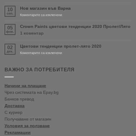
Очаквайте
скоро
Нов магазин във Варна
10
продуктите
сеп.
за
Коментарите са изключени
RONSEAL
Нов
и
магазин
Crown Paints цветови тенденции 2020 Пролет/Лято
05
PURDY!
във
фев.
за
1 коментар
Варна
Crown
Paints
Цветови тенденции пролет-лято 2020
02
цветови
дек.
тенденции
за
Коментарите са изключени
2020
Цветови
Пролет/
тенденции
Лято
пролет-
ВАЖНО ЗА ПОТРЕБИТЕЛЯ
лято
2020
Начини на плащане
Чрез системата на Epay.bg
Банков превод
Доставка
С куриер
Получаване от магазин
Условия за ползване
Рекламации