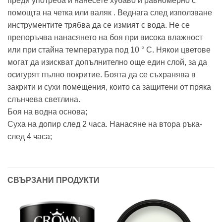
преди употреба и нанесете хубаво и равномерно с
помощта на четка или валяк . Веднага след използване
инструментите трябва да се измият с вода. Не се
препоръчва нанасянето на боя при висока влажност
или при стайна температура под 10 ° C. Някои цветове
могат да изискват допълнително още един слой, за да
осигурят пълно покритие. Боята да се съхранява в
закрити и сухи помещения, които са защитени от пряка
слънчева светлина.
Боя на водна основа;
Суха на допир след 2 часа. Нанасяне на втора ръка-
след 4 часа;
СВЪРЗАНИ ПРОДУКТИ