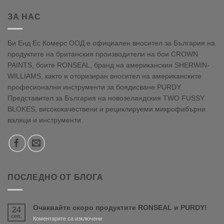
ЗА НАС
Би Енд Ес Комерс ООД е официален вносител за България на
продуктите на британския производители на бои CROWN
PAINTS, боите RONSEAL, бранд на американския SHERWIN-
WILLIAMS, както и оторизиран вносител на американските
професионални инструменти за боядисване PURDY.
Представител за България на новозеландския TWO FUSSY
BLOKES, висококачествени и рециклируеми микрофибърни
валяци и инструменти.
ПОСЛЕДНО ОТ БЛОГА
Очаквайте скоро продуктите RONSEAL и PURDY!
24
сеп.
за
Коментарите са изключени