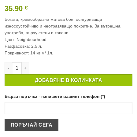
35.90
€
Богата, кремообразна матова боя, осигуряваща
износоустойчиво и неотразяващо покритие. За вътрешна
употреба, върху стени и тавани.
Цвят: Neighbourhood
Разфасовка: 2.5 л.
Покривност: 14 кв.м/ 1л.
количество за ИНТЕРИОРНА БОЯ CROWN MATT EMULSION N
ДОБАВЯНЕ В КОЛИЧКАТА
Бърза поръчка - напишете вашият телефон (*)