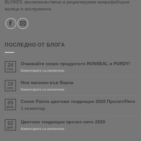
BLOKES, висококачествени и рециклируеми микрофибърни
валяци и инструменти.
ПОСЛЕДНО ОТ БЛОГА
Очаквайте скоро продуктите RONSEAL и PURDY!
24
сеп.
за
Коментарите са изключени
Очаквайте
скоро
Нов магазин във Варна
10
продуктите
сеп.
за
Коментарите са изключени
RONSEAL
Нов
и
магазин
Crown Paints цветови тенденции 2020 Пролет/Лято
05
PURDY!
във
фев.
за
1 коментар
Варна
Crown
Paints
Цветови тенденции пролет-лято 2020
02
цветови
дек.
тенденции
за
Коментарите са изключени
2020
Цветови
Пролет/
тенденции