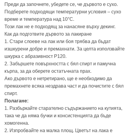
Преди да започнете, убедете се, че дървото е сухо.
Подберете подходящи температурни условия – сухо
време и температура над 10°C.
Този лак не е подходящ за нанасяне върху декинг.
Как да подготвите дървото за лакиране
1. Стари слоеве на лак или боя трябва да бъдат
изшкурени добре и премахнати. За целта използвайте
шкурка с абразивност Р120.
2. Забършете повърхността с бял спирт и памучна
кърпа, за да оберете остатъчната прах.
Ако дървото е нетретирано, ще е необходимо да
премахнете всяка нездрава част и да почистите с бял
спирт.
Полагане:
1. Разбъркайте старателно съдържанието на кутията,
така че да няма бучки и консистенцията да бъде
хомогенна.
2. Изпробвайте на малка площ. Цветът на лака е