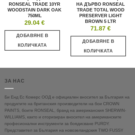
RONSEAL TRADE 10YR
НА ДЪРВО RONSEAL
WOODSTAIN DARK OAK
TRADE TOTAL WOOD
750ML
PRESERVER LIGHT
BROWN 5 LTR
29.04
€
71.87
€
ДОБАВЯНЕ В
ДОБАВЯНЕ В
КОЛИЧКАТА
КОЛИЧКАТА
ЗА НАС
Би Енд Ес Комерс ООД е официален вносител за България на
продуктите на британския производители на бои CROWN
PAINTS, боите RONSEAL, бранд на американския SHERWIN-
WILLIAMS, както и оторизиран вносител на американските
професионални инструменти за боядисване PURDY.
Представител за България на новозеландския TWO FUSSY