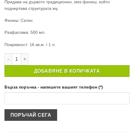
Придава на дървото традиционен, мек финиш, който
подчертава структурата му.
Финиш: Сатен
Разфасовка: 500 мл.
Покривност: 16 кв.м. / 1 л.
количество за ЯХТЕН ЛАК EXT YACHT SATIN 500ML
ДОБАВЯНЕ В КОЛИЧКАТА
Бърза поръчка - напишете вашият телефон (*)