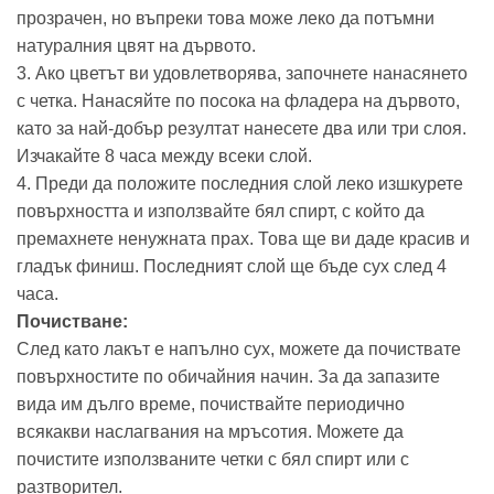
прозрачен, но въпреки това може леко да потъмни
натуралния цвят на дървото.
3. Ако цветът ви удовлетворява, започнете нанасянето
с четка. Нанасяйте по посока на фладера на дървото,
като за най-добър резултат нанесете два или три слоя.
Изчакайте 8 часа между всеки слой.
4. Преди да положите последния слой леко изшкурете
повърхността и използвайте бял спирт, с който да
премахнете ненужната прах. Това ще ви даде красив и
гладък финиш. Последният слой ще бъде сух след 4
часа.
Почистване:
След като лакът е напълно сух, можете да почиствате
повърхностите по обичайния начин. За да запазите
вида им дълго време, почиствайте периодично
всякакви наслагвания на мръсотия. Можете да
почистите използваните четки с бял спирт или с
разтворител.