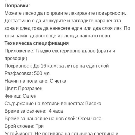
Поправки:
Можете лесно да поправите лакираните повърхности.
Достатъчно е да изшкурите и загладите наранената
зона и след това да нанесете един или два слоя лак. По
този начин дървото ще изглежда пак като ново.
Техническа спецификация
Приложение: Гладко екстериорно дърво (врати и
прозорци)
Покривност: До 16 кв.м. за литър на един слой
Разфасовка: 500 мл.
Начин на полагане: С четка
Цвят: Прозрачен
Финиш: Сатен
Съдържание на летливи вещества: Високо
Време за съхнене: 4 часа
Време за нанасяне на нов слой: Осем часа
Брой слоеве: Три
Устойчивост: Не посивява на слънчева светлина и