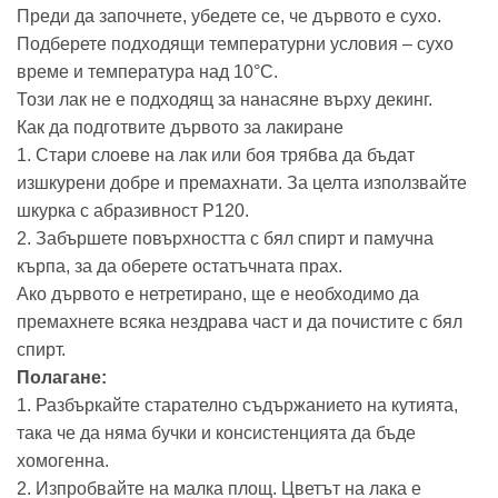
Преди да започнете, убедете се, че дървото е сухо.
Подберете подходящи температурни условия – сухо
време и температура над 10°C.
Този лак не е подходящ за нанасяне върху декинг.
Как да подготвите дървото за лакиране
1. Стари слоеве на лак или боя трябва да бъдат
изшкурени добре и премахнати. За целта използвайте
шкурка с абразивност Р120.
2. Забършете повърхността с бял спирт и памучна
кърпа, за да оберете остатъчната прах.
Ако дървото е нетретирано, ще е необходимо да
премахнете всяка нездрава част и да почистите с бял
спирт.
Полагане:
1. Разбъркайте старателно съдържанието на кутията,
така че да няма бучки и консистенцията да бъде
хомогенна.
2. Изпробвайте на малка площ. Цветът на лака е