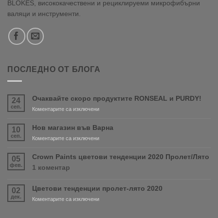
BLOKES, висококачествени и рециклируеми микрофибърни
валяци и инструменти.
ПОСЛЕДНО ОТ БЛОГА
Очаквайте скоро продуктите RONSEAL и PURDY!
24
сеп.
за
Коментарите са изключени
Очаквайте
скоро
Нов магазин във Варна
10
продуктите
сеп.
за
Коментарите са изключени
RONSEAL
Нов
и
магазин
Crown Paints цветови тенденции 2020 Пролет/Лято
05
PURDY!
във
фев.
за
1 коментар
Варна
Crown
Paints
Цветови тенденции пролет-лято 2020
02
цветови
дек.
тенденции
за
Коментарите са изключени
2020
Цветови
Пролет/
тенденции