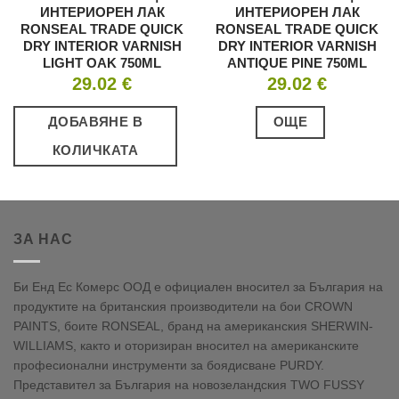
ИНТЕРИОРЕН ЛАК
ИНТЕРИОРЕН ЛАК
RONSEAL TRADE QUICK
RONSEAL TRADE QUICK
DRY INTERIOR VARNISH
DRY INTERIOR VARNISH
LIGHT OAK 750ML
ANTIQUE PINE 750ML
29.02
€
29.02
€
ДОБАВЯНЕ В
ОЩЕ
КОЛИЧКАТА
ЗА НАС
Би Енд Ес Комерс ООД е официален вносител за България на
продуктите на британския производители на бои CROWN
PAINTS, боите RONSEAL, бранд на американския SHERWIN-
WILLIAMS, както и оторизиран вносител на американските
професионални инструменти за боядисване PURDY.
Представител за България на новозеландския TWO FUSSY