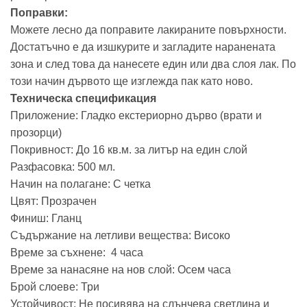
Поправки:
Можете лесно да поправите лакираните повърхности.
Достатъчно е да изшкурите и загладите наранената
зона и след това да нанесете един или два слоя лак. По
този начин дървото ще изглежда пак като ново.
Техническа спецификация
Приложение: Гладко екстериорно дърво (врати и
прозорци)
Покривност: До 16 кв.м. за литър на един слой
Разфасовка: 500 мл.
Начин на полагане: С четка
Цвят: Прозрачен
Финиш: Гланц
Съдържание на летливи вещества: Високо
Време за съхнене: 4 часа
Време за нанасяне на нов слой: Осем часа
Брой слоеве: Три
Устойчивост: Не посивява на слънчева светлина и