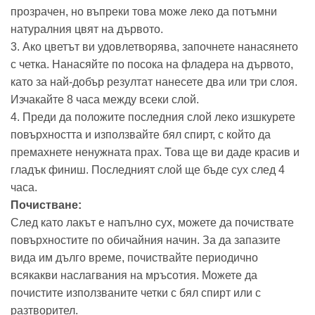
прозрачен, но въпреки това може леко да потъмни
натуралния цвят на дървото.
3. Ако цветът ви удовлетворява, започнете нанасянето
с четка. Нанасяйте по посока на фладера на дървото,
като за най-добър резултат нанесете два или три слоя.
Изчакайте 8 часа между всеки слой.
4. Преди да положите последния слой леко изшкурете
повърхността и използвайте бял спирт, с който да
премахнете ненужната прах. Това ще ви даде красив и
гладък финиш. Последният слой ще бъде сух след 4
часа.
Почистване:
След като лакът е напълно сух, можете да почиствате
повърхностите по обичайния начин. За да запазите
вида им дълго време, почиствайте периодично
всякакви наслагвания на мръсотия. Можете да
почистите използваните четки с бял спирт или с
разтворител.