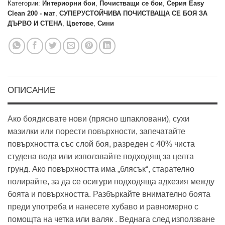
Категории:
Интериорни бои
,
Почистващи се бои
,
Серия Easy
Clean 200 - мат
,
СУПЕРУСТОЙЧИВА ПОЧИСТВАЩА СЕ БОЯ ЗА
ДЪРВО И СТЕНА
,
Цветове
,
Сини
ОПИСАНИЕ
Ако боядисвате нови (прясно шпакловани), сухи
мазилки или порести повърхности, запечатайте
повърхността със слой боя, разреден с 40% чиста
студена вода или използвайте подходящ за целта
грунд. Ако повърхността има „блясък“, старателно
полирайте, за да се осигури подходяща адхезия между
боята и повърхността. Разбъркайте внимателно боята
преди употреба и нанесете хубаво и равномерно с
помощта на четка или валяк . Веднага след използване