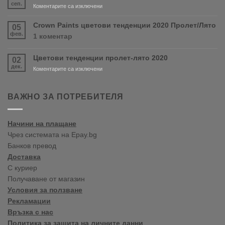
продуктите
сеп.
за
Коментарите са изключени
RONSEAL
Нов
и
магазин
Crown Paints цветови тенденции 2020 Пролет/Лято
05
PURDY!
във
фев.
за
1 коментар
Варна
Crown
Paints
Цветови тенденции пролет-лято 2020
02
цветови
дек.
тенденции
за
Коментарите са изключени
2020
Цветови
Пролет/
тенденции
Лято
пролет-
ВАЖНО ЗА ПОТРЕБИТЕЛЯ
лято
2020
Начини на плащане
Чрез системата на Epay.bg
Банков превод
Доставка
С куриер
Получаване от магазин
Условия за ползване
Рекламации
Връзка с нас
Политика за защита на личните данни