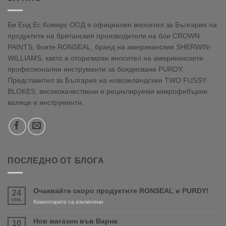
Би Енд Ес Комерс ООД е официален вносител за България на
продуктите на британския производители на бои CROWN
PAINTS, боите RONSEAL, бранд на американския SHERWIN-
WILLIAMS, както и оторизиран вносител на американските
професионални инструменти за боядисване PURDY.
Представител за България на новозеландския TWO FUSSY
BLOKES, висококачествени и рециклируеми микрофибърни
валяци и инструменти.
ПОСЛЕДНО ОТ БЛОГА
Очаквайте скоро продуктите RONSEAL и PURDY!
24
сеп.
за
Коментарите са изключени
Очаквайте
скоро
Нов магазин във Варна
10