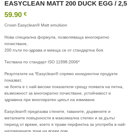
EASYCLEAN MATT 200 DUCK EGG / 2,5
59.90
€
Crown Easyclean® Matt emulsion
Нова специална формула, позволяваща многократно
почистване,
200 пъти по-здрава и миеща се от стандартна боя.
Тествана по стандарт ISO 11998:2006*
Резултатите на *Easyclean® спрямо конкурентни продукти
показват,
че боята е с най-високи показатели срещу появата на петна,
възможност за многократно почистване, устойчивост и
здравина при многократен цикъл на измиване.
Easyclean® предпазва стените, таваните, дървените и
металните повърхности в максимална степен и за дълъг
период от време, което я прави перфектна за употреба в най-
натоварените зони на всеки дом.