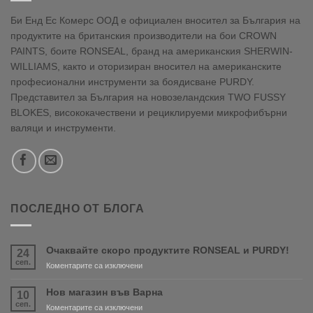
Би Енд Ес Комерс ООД е официален вносител за България на
продуктите на британския производители на бои CROWN
PAINTS, боите RONSEAL, бранд на американския SHERWIN-
WILLIAMS, както и оторизиран вносител на американските
професионални инструменти за боядисване PURDY.
Представител за България на новозеландския TWO FUSSY
BLOKES, висококачествени и рециклируеми микрофибърни
валяци и инструменти.
ПОСЛЕДНО ОТ БЛОГА
Очаквайте скоро продуктите RONSEAL и PURDY!
24
сеп.
за
Коментарите са изключени
Очаквайте
скоро
Нов магазин във Варна
10
продуктите
сеп.
за
Коментарите са изключени
RONSEAL