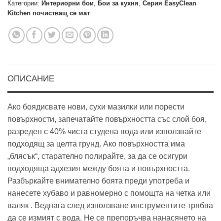
Категории:
Интериорни бои
,
Бои за кухня
,
Серия EasyClean
Kitchen почистващ се мат
ОПИСАНИЕ
Ако боядисвате нови, сухи мазилки или порести
повърхности, запечатайте повърхността със слой боя,
разреден с 40% чиста студена вода или използвайте
подходящ за целта грунд. Ако повърхността има
„блясък“, старателно полирайте, за да се осигури
подходяща адхезия между боята и повърхността.
Разбъркайте внимателно боята преди употреба и
нанесете хубаво и равномерно с помощта на четка или
валяк . Веднага след използване инструментите трябва
да се измият с вода. Не се препоръчва нанасянето на