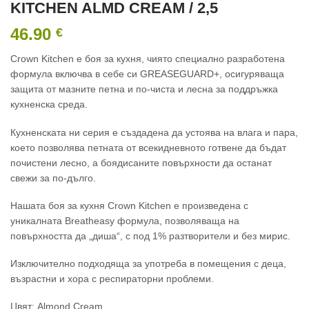
KITCHEN ALMD CREAM / 2,5
46.90
€
Crown Kitchen е боя за кухня, чиято специално разработена
формула включва в себе си GREASEGUARD+, осигуряваща
защита от мазните петна и по-чиста и лесна за поддръжка
кухненска среда.
Кухненската ни серия е създадена да устоява на влага и пара,
което позволява петната от всекидневното готвене да бъдат
почистени лесно, a боядисаните повърхности да останат
свежи за по-дълго.
Нашата боя за кухня Crown Kitchen е произведена с
уникалната Breatheasy формула, позволяваща на
повърхността да „диша“, с под 1% разтворители и без мирис.
Изключително подходяща за употреба в помещения с деца,
възрастни и хора с респираторни проблеми.
Цвят: Almond Cream