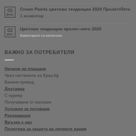
Нов
и
магазин
Crown Paints цветови тенденции 2020 Пролет/Лято
05
PURDY!
във
фев.
за
1 коментар
Варна
Crown
Paints
Цветови тенденции пролет-лято 2020
02
цветови
дек.
тенденции
за
Коментарите са изключени
2020
Цветови
Пролет/
тенденции
Лято
пролет-
ВАЖНО ЗА ПОТРЕБИТЕЛЯ
лято
2020
Начини на плащане
Чрез системата на Epay.bg
Банков превод
Доставка
С куриер
Получаване от магазин
Условия за ползване
Рекламации
Връзка с нас
Политика за защита на личните данни