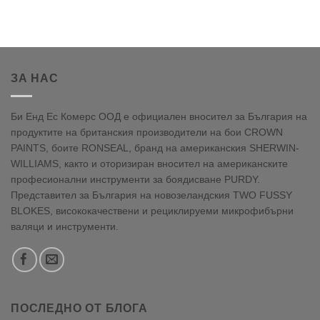
ЗА НАС
Би Енд Ес Комерс ООД е официален вносител за България на
продуктите на британския производители на бои CROWN
PAINTS, боите RONSEAL, бранд на американския SHERWIN-
WILLIAMS, както и оторизиран вносител на американските
професионални инструменти за боядисване PURDY.
Представител за България на новозеландския TWO FUSSY
BLOKES, висококачествени и рециклируеми микрофибърни
валяци и инструменти.
ПОСЛЕДНО ОТ БЛОГА