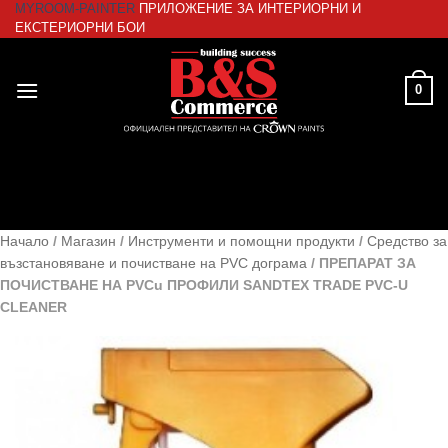
MYROOM-PAINTER
ПРИЛОЖЕНИЕ ЗА ИНТЕРИОРНИ И
Skip
ЕКСТЕРИОРНИ БОИ
to
content
0
Начало
/
Магазин
/
Инструменти и помощни продукти
/
Средство за
възстановяване и почистване на PVC дограма
/
ПРЕПАРАТ ЗА
ПОЧИСТВАНЕ НА PVCu ПРОФИЛИ SANDTEX TRADE PVC-U
CLEANER