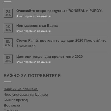
Очаквайте скоро продуктите RONSEAL и PURDY!
24
сеп.
за
Коментарите са изключени
Очаквайте
скоро
Нов магазин във Варна
10
продуктите
сеп.
за
Коментарите са изключени
RONSEAL
Нов
и
магазин
Crown Paints цветови тенденции 2020 Пролет/Лято
05
PURDY!
във
фев.
за
1 коментар
Варна
Crown
Paints
Цветови тенденции пролет-лято 2020
02
цветови
дек.
тенденции
за
Коментарите са изключени
2020
Цветови
Пролет/
тенденции
Лято
пролет-
ВАЖНО ЗА ПОТРЕБИТЕЛЯ
лято
2020
Начини на плащане
Чрез системата на Epay.bg
Банков превод
Доставка
С куриер