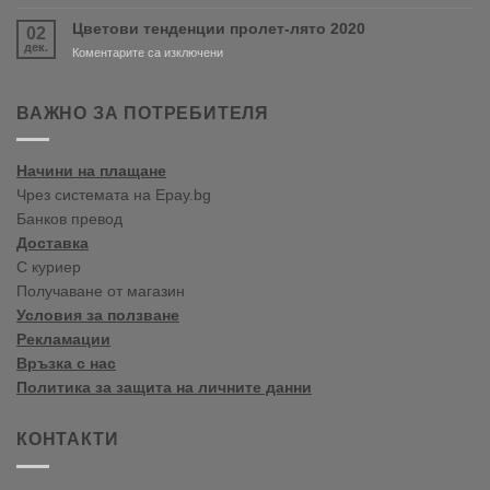
Paints
Цветови тенденции пролет-лято 2020
02
цветови
дек.
тенденции
за
Коментарите са изключени
2020
Цветови
Пролет/
тенденции
Лято
пролет-
ВАЖНО ЗА ПОТРЕБИТЕЛЯ
лято
2020
Начини на плащане
Чрез системата на Epay.bg
Банков превод
Доставка
С куриер
Получаване от магазин
Условия за ползване
Рекламации
Връзка с нас
Политика за защита на личните данни
КОНТАКТИ