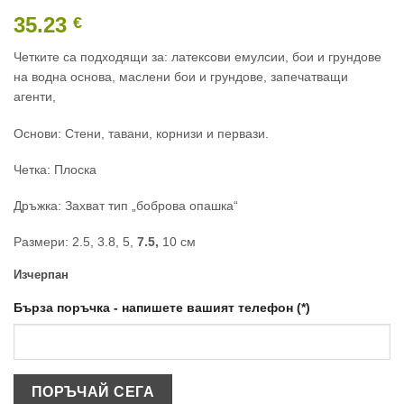
35.23
€
Четките са подходящи за: латексови емулсии, бои и грундове
на водна основа, маслени бои и грундове, запечатващи
агенти,
Основи: Стени, тавани, корнизи и первази.
Четка: Плоска
Дръжка: Захват тип „боброва опашка“
Размери: 2.5, 3.8, 5,
7.5,
10 см
Изчерпан
Бърза поръчка - напишете вашият телефон (*)