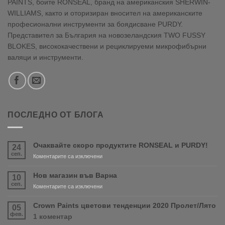
PAINTS, боите RONSEAL, бранд на американския SHERWIN-
WILLIAMS, както и оторизиран вносител на американските
професионални инструменти за боядисване PURDY.
Представител за България на новозеландския TWO FUSSY
BLOKES, висококачествени и рециклируеми микрофибърни
валяци и инструменти.
ПОСЛЕДНО ОТ БЛОГА
Очаквайте скоро продуктите RONSEAL и PURDY!
24
сеп.
за
Коментарите са изключени
Очаквайте
скоро
Нов магазин във Варна
10
продуктите
сеп.
за
Коментарите са изключени
RONSEAL
Нов
и
магазин
Crown Paints цветови тенденции 2020 Пролет/Лято
05
PURDY!
във
фев.
за
1 коментар
Варна
Crown