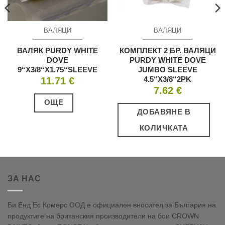
ВАЛЯЦИ
ВАЛЯЦИ
ВАЛЯК PURDY WHITE
КОМПЛЕКТ 2 БР. ВАЛЯЦИ
DOVE
PURDY WHITE DOVE
9“X3/8“X1.75“SLEEVE
JUMBO SLEEVE
4.5“X3/8“2PK
11.71
€
7.62
€
ОЩЕ
ДОБАВЯНЕ В
КОЛИЧКАТА
ЗА НАС
Би Енд Ес Комерс ООД е официален вносител за България на
продуктите на британския производители на бои CROWN