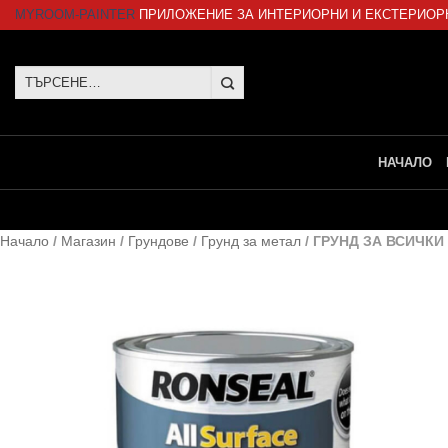
Skip
MYROOM-PAINTER
ПРИЛОЖЕНИЕ ЗА ИНТЕРИОРНИ И ЕКСТЕРИОР
to
content
Търсене
за:
НАЧАЛО
Начало
/
Магазин
/
Грундове
/
Грунд за метал
/
ГРУНД ЗА ВСИЧКИ