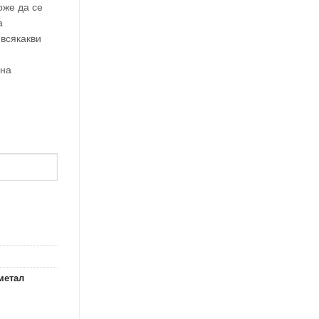
оже да се
а
 всякакви
 на
метал