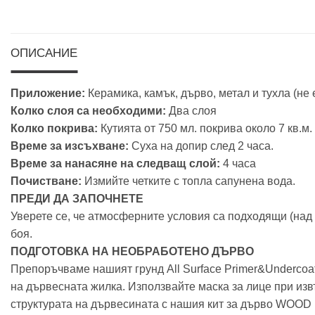
ОПИСАНИЕ
Приложение:
Керамика, камък, дърво, метал и тухла (не 
Колко слоя са необходими:
Два слоя
Колко покрива:
Кутията от 750 мл. покрива около 7 кв.м.
Време за изсъхване:
Суха на допир след 2 часа.
Време за нанасяне на следващ слой:
4 часа
Почистване:
Измийте четките с топла сапунена вода.
ПРЕДИ ДА ЗАПОЧНЕТЕ
Уверете се, че атмосферните условия са подходящи (над 
боя.
ПОДГОТОВКА НА НЕОБРАБОТЕНО ДЪРВО
Препоръчваме нашият грунд All Surface Primer&Undercoa
на дървесната жилка. Използвайте маска за лице при из
структурата на дървесината с нашия кит за дърво WOOD