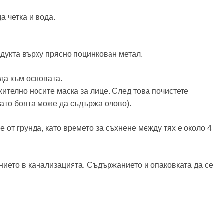
а четка и вода.
одукта върху прясно поцинкован метал.
нда към основата.
жително носите маска за лице. След това почистете
като боята може да съдържа олово).
е от грунда, като времето за съхнене между тях е около 4
нието в канализацията. Съдържанието и опаковката да се