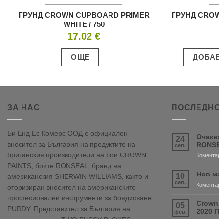
ГРУНД CROWN CUPBOARD PRIMER
ГРУНД CROW
WHITE / 750
17.02
€
ОЩЕ
ДОБАВ
ЗА НАС
ПОСЛЕДНО
Би Енд Ес Комерс ООД е официален
Очакв
24
вносител за България на продуктите на
RONSE
сеп.
британския производители на бои CROWN
Коментар
PAINTS, боите RONSEAL, бранд на
Нов м
10
американския SHERWIN-WILLIAMS, както и
сеп.
Коментар
оторизиран вносител на американските
професионални инструменти за боядисване
Crown
05
PURDY. Представител за България на
2020 
фев.