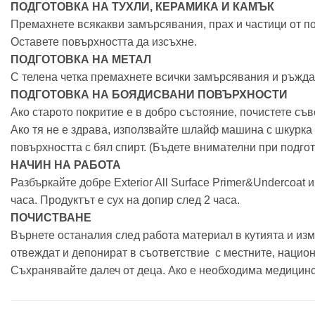
ПОДГОТОВКА НА ТУХЛИ, КЕРАМИКА И КАМЪК
Премахнете всякакви замърсявания, прах и частици от по
Оставете повърхността да изсъхне.
ПОДГОТОВКА НА МЕТАЛ
С телена четка премахнете всички замърсявания и ръжда,
ПОДГОТОВКА НА БОЯДИСВАНИ ПОВЪРХНОСТИ
Ако старото покритие е в добро състояние, почистете съв
Ако тя не е здрава, използвайте шлайф машина с шкурка 
повърхността с бял спирт. (Бъдете внимателни при подго
НАЧИН НА РАБОТА
Разбъркайте добре Exterior All Surface Primer&Undercoat 
часа. Продуктът е сух на допир след 2 часа.
ПОЧИСТВАНЕ
Върнете останалия след работа материал в кутията и изм
отвеждат и депонират в съответствие с местните, нацио
Съхранявайте далеч от деца. Ако е необходима медицинск