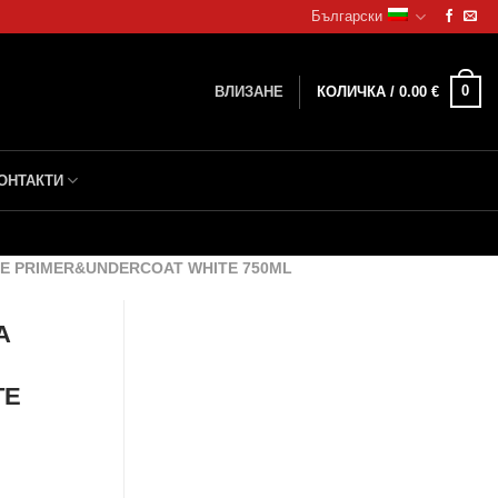
Български
0
ВЛИЗАНЕ
КОЛИЧКА /
0.00
€
ОНТАКТИ
E PRIMER&UNDERCOAT WHITE 750ML
А
TE