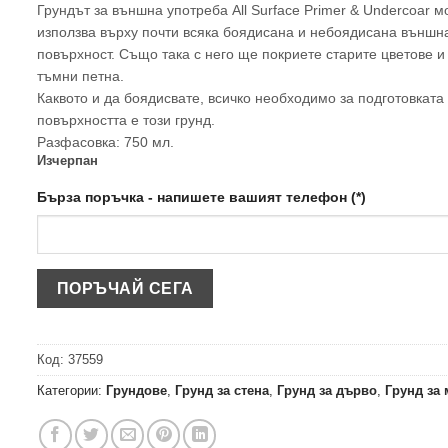
Грундът за външна употреба All Surface Primer & Undercoar м
използва върху почти всяка боядисана и небоядисана външн
повърхност. Също така с него ще покриете старите цветове и
тъмни петна.
Каквото и да боядисвате, всичко необходимо за подготовката
повърхността е този грунд.
Разфасовка: 750 мл.
Изчерпан
Бърза поръчка - напишете вашият телефон (*)
Код:
37559
Категории:
Грундове
,
Грунд за стена
,
Грунд за дърво
,
Грунд за 