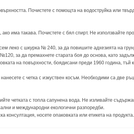
върхността. Почистете с помощта на водоструйка или твърд
 ако има такава. Почистете с бял спирт. Не използвайте пр
сем леко с шкурка № 240, за да повишите адхезията на гру
№120, за да премахнете старата боя до основа, като задъл
товката на повърхности, боядисани преди 1960 година, тъй 
и нанесете с четка с изкуствен косъм. Необходими са две ръц
ийте четката с топла сапунена вода. Не изливайте съдържа
нални и международни екологични разпоредби.
а консултация, носете опаковката или етикета на продукта.