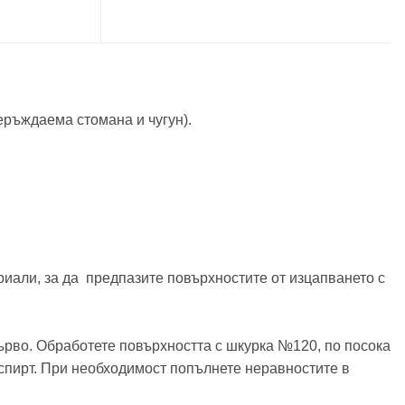
неръждаема стомана и чугун).
риали, за да предпазите повърхностите от изцапването с
ърво. Обработете повърхността с шкурка №120, по посока
 спирт. При необходимост попълнете неравностите в