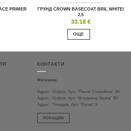
ACE PRIMER
ГРУНД CROWN BASECOAT BRIL WHITE/
2,5
33.18
€
ОЩЕ
ЛЯ
КОНТАКТИ
Магазини
Адрес : София, бул. “Пенчо Славейков” 39
Адрес : София, бул. “Владимир Вазов” 90
Адрес : Пловдив, бул. "Руски" 3
ЛОКАЦИИ