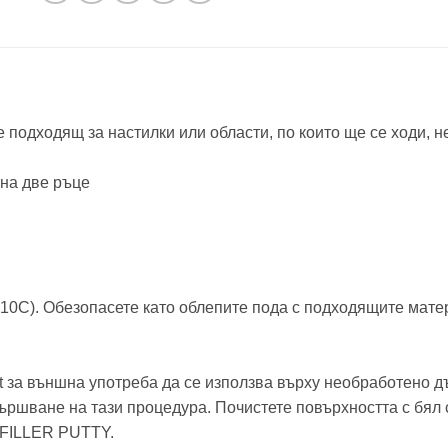
е подходящ за настилки или области, по които ще се ходи, 
 на две ръце
10С). Обезопасете като облепите пода с подходящите мате
t за външна употреба да се използва върху необработено д
вършване на тази процедура. Почистете повърхността с бял
 FILLER PUTTY.