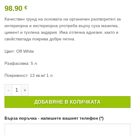
98.90
€
Качествен грунд на основата на органичен разтворител за
интериорна и екстериорна употреба върху суха мазилка,
цимент и тухлена зидария. Има отлична адхезия, както и
свойстватада покрива добре петна.
Цвят: Off White
Разфасовка: 5 л.
Покривност: 13 кв.м/ 1 л.
количество за ГРУНД ЗА СТЕНА CROWN PX4 ALL PURPOSE PR
ДОБАВЯНЕ В КОЛИЧКАТА
Бърза поръчка - напишете вашият телефон (*)