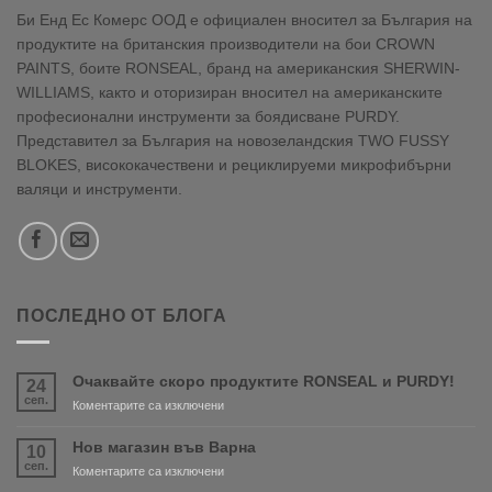
Би Енд Ес Комерс ООД е официален вносител за България на
продуктите на британския производители на бои CROWN
PAINTS, боите RONSEAL, бранд на американския SHERWIN-
WILLIAMS, както и оторизиран вносител на американските
професионални инструменти за боядисване PURDY.
Представител за България на новозеландския TWO FUSSY
BLOKES, висококачествени и рециклируеми микрофибърни
валяци и инструменти.
ПОСЛЕДНО ОТ БЛОГА
Очаквайте скоро продуктите RONSEAL и PURDY!
24
сеп.
за
Коментарите са изключени
Очаквайте
скоро
Нов магазин във Варна
10
продуктите
сеп.
за
Коментарите са изключени
RONSEAL
Нов