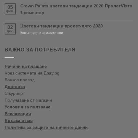
и
магазин
Crown Paints цветови тенденции 2020 Пролет/Лято
05
PURDY!
във
фев.
за
1 коментар
Варна
Crown
Paints
Цветови тенденции пролет-лято 2020
02
цветови
дек.
тенденции
за
Коментарите са изключени
2020
Цветови
Пролет/
тенденции
Лято
пролет-
ВАЖНО ЗА ПОТРЕБИТЕЛЯ
лято
2020
Начини на плащане
Чрез системата на Epay.bg
Банков превод
Доставка
С куриер
Получаване от магазин
Условия за ползване
Рекламации
Връзка с нас
Политика за защита на личните данни