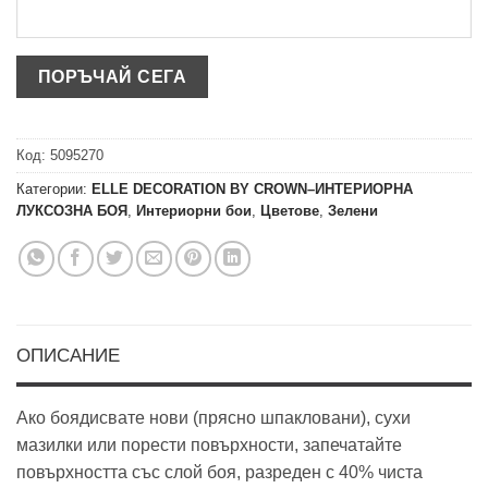
Код:
5095270
Категории:
ELLE DECORATION BY CROWN–ИНТЕРИОРНА
ЛУКСОЗНА БОЯ
,
Интериорни бои
,
Цветове
,
Зелени
ОПИСАНИЕ
Ако боядисвате нови (прясно шпакловани), сухи
мазилки или порести повърхности, запечатайте
повърхността със слой боя, разреден с 40% чиста