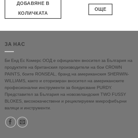
ДОБАВЯНЕ В
ОЩЕ
КОЛИЧКАТА
ЗА НАС
Би Енд Ес Комерс ООД е официален вносител за България на
продуктите на британския производители на бои CROWN
PAINTS, боите RONSEAL, бранд на американския SHERWIN-
WILLIAMS, както и оторизиран вносител на американските
професионални инструменти за боядисване PURDY.
Представител за България на новозеландския TWO FUSSY
BLOKES, висококачествени и рециклируеми микрофибърни
валяци и инструменти.