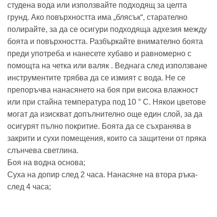
студена вода или използвайте подходящ за целта
грунд. Ако повърхността има „блясък“, старателно
полирайте, за да се осигури подходяща адхезия между
боята и повърхността. Разбъркайте внимателно боята
преди употреба и нанесете хубаво и равномерно с
помощта на четка или валяк . Веднага след използване
инструментите трябва да се измият с вода. Не се
препоръчва нанасянето на боя при висока влажност
или при стайна температура под 10 ° C. Някои цветове
могат да изискват допълнително още един слой, за да
осигурят пълно покритие. Боята да се съхранява в
закрити и сухи помещения, които са защитени от пряка
слънчева светлина.
Боя на водна основа;
Суха на допир след 2 часа. Нанасяне на втора ръка-
след 4 часа;