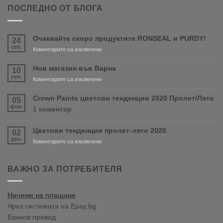
ПОСЛЕДНО ОТ БЛОГА
Очаквайте скоро продуктите RONSEAL и PURDY!
24
сеп.
за
Коментарите са изключени
Очаквайте
скоро
Нов магазин във Варна
10
продуктите
сеп.
за
Коментарите са изключени
RONSEAL
Нов
и
магазин
Crown Paints цветови тенденции 2020 Пролет/Лято
05
PURDY!
във
фев.
за
1 коментар
Варна
Crown
Paints
Цветови тенденции пролет-лято 2020
02
цветови
дек.
тенденции
за
Коментарите са изключени
2020
Цветови
Пролет/
тенденции
Лято
пролет-
ВАЖНО ЗА ПОТРЕБИТЕЛЯ
лято
2020
Начини на плащане
Чрез системата на Epay.bg
Банков превод