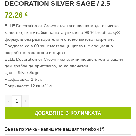
DECORATION SILVER SAGE / 2.5
72.26
€
ELLE Decoration от Crown съчетава висша мода с високо
качество, включвайки нашата уникална 99 % breatheasy®
формула без разтворители и стилно матово покритие.
Предлага се в 60 зашеметяващи цвята и e специално
разработена за стени и дърво .
ELLE Decoration от Crown има всички нюанси, които вашият
дом трябва да притежава, за да впечатли.
Цвят : Silver Sage
Разфасовка: 2.5 л.
Покривност: 12 кв.м/ 1л.
количество за ИНТЕРИОРНА БОЯ CROWN ELLE DECORATION S
ДОБАВЯНЕ В КОЛИЧКАТА
Бърза поръчка - напишете вашият телефон (*)